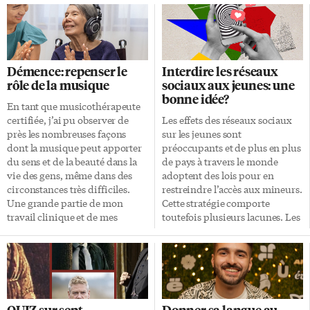
Démence: repenser le
Interdire les réseaux
rôle de la musique
sociaux aux jeunes: une
bonne idée?
En tant que musicothérapeute
certifiée, j’ai pu observer de
Les effets des réseaux sociaux
près les nombreuses façons
sur les jeunes sont
dont la musique peut apporter
préoccupants et de plus en plus
du sens et de la beauté dans la
de pays à travers le monde
vie des gens, même dans des
adoptent des lois pour en
circonstances très difficiles.
restreindre l’accès aux mineurs.
Une grande partie de mon
Cette stratégie comporte
travail clinique et de mes
toutefois plusieurs lacunes. Les
recherches porte sur les soins
dangers que posent les réseaux
apportés aux personnes vivant
sociaux pour les jeunes sont
avec une démence. Dans ce
bien connus. Par exemple, une
contexte, la musique est
étude réalisée en 2025 a révélé
souvent décrite comme
que les enfants qui y sont actifs
un traitement non
sont deux fois plus à risque que
QUIZ sur sept
Donner sa langue au