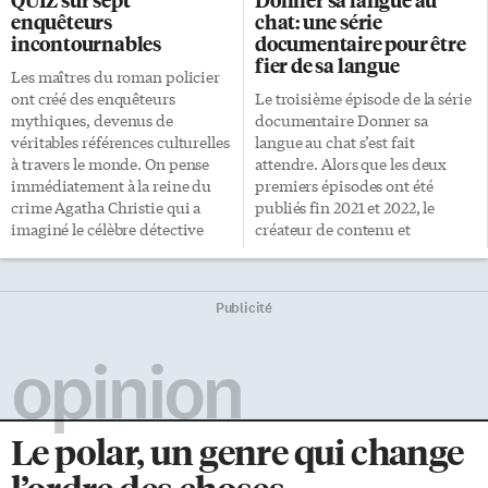
pharmacologique peu coûteux
les autres de rapporter des
enquêteurs
chat: une série
permettant d’atténuer les
symptômes de dépression ou
incontournables
documentaire pour être
symptômes comportementaux
d’anxiété. En réaction à ces
fier de sa langue
et psychologiques, sans effets
préoccupations grandissantes,
Les maîtres du roman policier
secondaires. Je crois
des pays ont décidé d’agir. C’est
ont créé des enquêteurs
Le troisième épisode de la série
fermement que la musique
l’Australie qui a démarré le bal
mythiques, devenus de
documentaire Donner sa
devrait occuper une place
[…]
véritables références culturelles
langue au chat s’est fait
centrale dans les soins fournis
à travers le monde. On pense
attendre. Alors que les deux
aux personnes vivant avec une
immédiatement à la reine du
premiers épisodes ont été
démence. […]
crime Agatha Christie qui a
publiés fin 2021 et 2022, le
imaginé le célèbre détective
créateur de contenu et
belge aux moustaches
réalisateur franco-ontarien Phil
légendaires. Ou encore à Arthur
Rivière a dû faire preuve de
Conan Doyle, père du renommé
résilience pour parvenir à
Publicité
maître londonien de la
lancer le troisième au début
déduction. Du côté
juillet. La série consacrée aux
opinion
francophone, impossible de ne
réalités des francophones en
pas penser à Georges Simenon
situation minoritaire au
et à son commissaire fumeur de
Canada suit un fil conducteur.
pipe. Comme on le sait, sa
Le premier revient sur les
Le polar, un genre qui change
méthode repose sur l’intuition,
grandes luttes des
l’observation psychologique et
francophones en situation