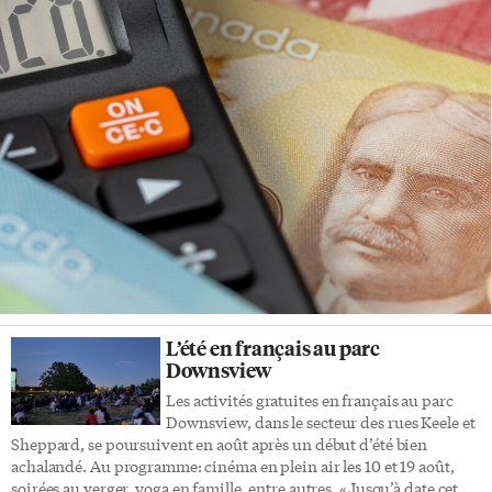
L’été en français au parc
Downsview
Les activités gratuites en français au parc
Downsview, dans le secteur des rues Keele et
Sheppard, se poursuivent en août après un début d’été bien
achalandé. Au programme: cinéma en plein air les 10 et 19 août,
soirées au verger, yoga en famille, entre autres. «Jusqu’à date cet