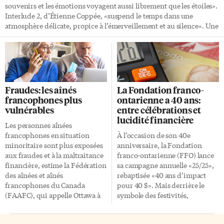
souvenirs et les émotions voyagent aussi librement que les étoiles».
Interlude 2, d’Étienne Coppée, «suspend le temps dans une
atmosphère délicate, propice à l’émerveillement et au silence». Une
liste de […]
Fraudes: les aînés
La Fondation franco-
francophones plus
ontarienne a 40 ans:
vulnérables
entre célébrations et
lucidité financière
Les personnes aînées
francophones en situation
À l’occasion de son 40e
minoritaire sont plus exposées
anniversaire, la Fondation
aux fraudes et à la maltraitance
franco-ontarienne (FFO) lance
financière, estime la Fédération
sa campagne annuelle «25/25»,
des aînées et aînés
rebaptisée «40 ans d’impact
francophones du Canada
pour 40 $». Mais derrière le
(FAAFC), qui appelle Ottawa à
symbole des festivités,
renforcer la prévention et les
l’organisme traverse une
services en français. «La
période de transition