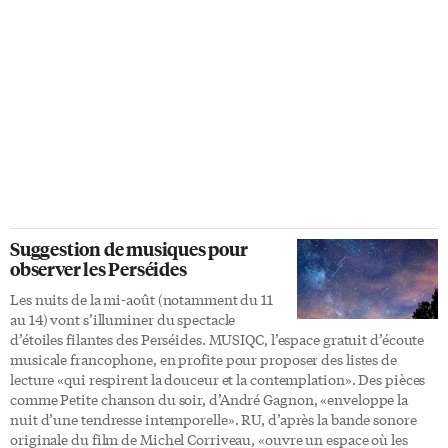
avoir adopté une «nouvelle
2010, originaire de Saint-
approche en matière de langue
Raymond au Québec. «Ma
de travail», a dévoilé Le Devoir
pratique a grandi au cours des
en début de semaine. Jusqu’à
trois dernières années, mais
présent, de nombreuses
surtout lorsque les sorties sont
organisations du ministère de
offertes en partenariat avec un
la Défense nationale et des
parc, un jardin ou une aire de
Forces armées canadiennes
conservation.» Paul Overy, un
étaient réparties selon trois
participant au bain de forêt […]
désignations linguistiques:
anglaise, française ou […]
Suggestion de musiques pour
observer les Perséides
Les nuits de la mi-août (notamment du 11
au 14) vont s’illuminer du spectacle
d’étoiles filantes des Perséides. MUSIQC, l’espace gratuit d’écoute
musicale francophone, en profite pour proposer des listes de
lecture «qui respirent la douceur et la contemplation». Des pièces
comme Petite chanson du soir, d’André Gagnon, «enveloppe la
nuit d’une tendresse intemporelle». RU, d’après la bande sonore
originale du film de Michel Corriveau, «ouvre un espace où les