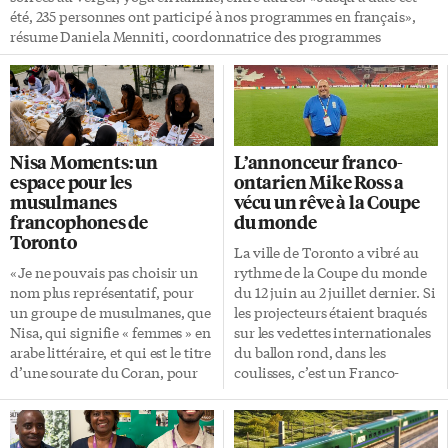
été, 235 personnes ont participé à nos programmes en français»,
résume Daniela Menniti, coordonnatrice des programmes
éducatifs et communautaires au Parc Downsview. «Nous avons
constaté une hausse de 44% par rapport à l’année précédente.»
Daniela Menniti rappelle que le statut fédéral du parc implique
une attention particulière au bilinguisme. «En tant qu’organisme
ayant […]
Nisa Moments: un
L’annonceur franco-
espace pour les
ontarien Mike Ross a
musulmanes
vécu un rêve à la Coupe
francophones de
du monde
Toronto
La ville de Toronto a vibré au
«Je ne pouvais pas choisir un
rythme de la Coupe du monde
nom plus représentatif, pour
du 12 juin au 2 juillet dernier. Si
un groupe de musulmanes, que
les projecteurs étaient braqués
Nisa, qui signifie « femmes » en
sur les vedettes internationales
arabe littéraire, et qui est le titre
du ballon rond, dans les
d’une sourate du Coran, pour
coulisses, c’est un Franco-
donner vie à Nisa Moments, ce
Ontarien qui tenait le micro lors
projet qui me tient
des matchs au Stade de
profondément à cœur»,
Toronto. Déjà connu pour son