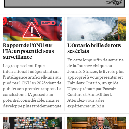
Rapport de l’ONU sur
L’Ontario brille de tous
l’IA: un potentiel sous
ses éclats
surveillance
En cette longue fin de semaine
Le groupe scientifique
de la Journée civique ou
international indépendant sur
Journée Simcoe, le livre le plus
l’intelligence artificielle mis sur
approprié à vous présenter est
pied par l’ONU en 2025 vient de
Fabuleux Ontario, un guide
publier son premier rapport. La
Ulysse préparé par Pascale
conclusion: l’IA possède un
Couture et Anne Gilbert.
potentiel considérable, mais se
Attendez-vous à des
développe plus rapidement que
expériences un brin
notre capacité à bien l’encadrer.
dépaysantes et toujours à
Le groupe scientifique
portée de train ou de voiture.
international indépendant sur
On n’aurait pas été surpris de
l’intelligence artificielle est
voir la Tour CN ou les chutes du