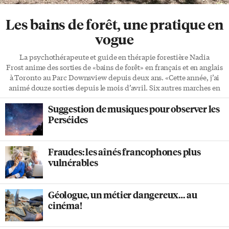
Les bains de forêt, une pratique en
vogue
La psychothérapeute et guide en thérapie forestière Nadia
Frost anime des sorties de «bains de forêt» en français et en anglais
à Toronto au Parc Downsview depuis deux ans. «Cette année, j’ai
animé douze sorties depuis le mois d’avril. Six autres marches en
anglais sont prévues d’ici la fin août, ouvertes au grand public»,
Suggestion de musiques pour observer les
constate la Torontoise depuis 2010, originaire de Saint-Raymond
au Québec. «Ma pratique a grandi au cours des trois dernières
Perséides
années, mais surtout lorsque les sorties sont offertes en partenariat
avec un parc, un jardin ou une aire de conservation.» Paul Overy,
un participant au bain de forêt […]
Fraudes: les aînés francophones plus
vulnérables
Géologue, un métier dangereux… au
cinéma!