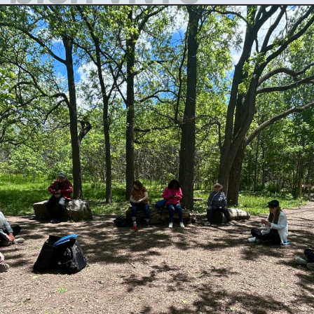
Pour la directrice générale du
Toronto. Ces élus comprennent
Centre de santé
le député de Glengarry-
communautaire Black Creek,
Prescott-Russell, Stéphane
Cheryl Prescod, l’accès aux
Sarrazin, le leader
soins de santé ne peut pas se
parlementaire du
dissocier de la justice sociale.
gouvernement, Steve Clark, et
«Quand on pense à l’équité, ce
les ministres Nolan Quinn et
n’est pas donner à tous les […]
David Piccini, […]