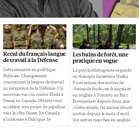
Recul du français langue
Les bains de forêt, une
de travail à la Défense
pratique en vogue
Cette semaine en politique
La psychothérapeute et guide
fédérale: Changement
en thérapie forestière Nadia
concernant la langue de travail
Frost anime des sorties de
au ministère de la Défense. Un
«bains de forêt» en français et
nouveau vaccin contre Ebola à
en anglais à Toronto au Parc
l’essai au Canada. Ottawa veut
Downsview depuis deux ans.
accélérer son projet de pipeline
«Cette année, j’ai animé douze
vers la côte Ouest. Le Canada
sorties depuis le mois d’avril.
s’intéresse à l’Afrique de
Six autres marches en anglais
l’Ouest. Le ministère de la
sont prévues d’ici la fin août,
Défense a signalé, dans une
ouvertes au grand public»,
infolettre publiée le 27 juillet,
constate la Torontoise depuis