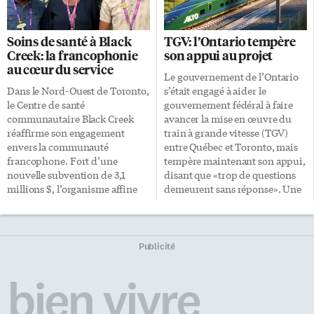
souligne Loubna Abdallah dans
rôle d’annonceur-maison des
une entrevue accordée à l-
Maple Leafs depuis 2016, Mike
express.ca. Installée à Toronto
Ross est devenu la voix
Soins de santé à Black
TGV: l’Ontario tempère
depuis six ans, la fondatrice de
francophone officielle de
Creek: la francophonie
son appui au projet
Nisa Moments retournait
l’événement. L’Express s’est
au cœur du service
régulièrement en France, où
entretenu avec lui pour
Le gouvernement de l’Ontario
elle a vécu une grande partie de
discuter de son parcours et son
Dans le Nord-Ouest de Toronto,
s’était engagé à aider le
sa vie, afin de se ressourcer et
expérience à l’un des plus
le Centre de santé
gouvernement fédéral à faire
de retrouver une communauté
grands événements sportifs au
communautaire Black Creek
avancer la mise en œuvre du
lui permettant de demeurer
monde. Des débuts à
réaffirme son engagement
train à grande vitesse (TGV)
profondément ancrée dans sa
l’Université Carleton et une
envers la communauté
entre Québec et Toronto, mais
foi. De retour en […]
bague […]
francophone. Fort d’une
tempère maintenant son appui,
nouvelle subvention de 3,1
disant que «trop de questions
millions $, l’organisme affine
demeurent sans réponse». Une
une approche de proximité
dizaine de députés
unique pour offrir des soins
progressistes-conservateurs de
adaptés aux nouveaux
l’Est de l’Ontario ont cosigné
arrivants, notamment issus de
une déclaration mettant en
Publicité
l’immigration africaine. Dans
doute le processus de
ces quartiers, les besoins
consultation des populations
bien vivre
sociaux et médicaux se croisent
locales touchées par le projet de
avec une acuité particulière.
TGV qui doit relier Québec et