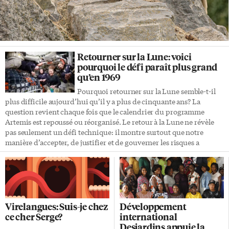
Retourner sur la Lune: voici
pourquoi le défi paraît plus grand
qu’en 1969
Pourquoi retourner sur la Lune semble-t-il
plus difficile aujourd’hui qu’il y a plus de cinquante ans? La
question revient chaque fois que le calendrier du programme
Artemis est repoussé ou réorganisé. Le retour à la Lune ne révèle
pas seulement un défi technique: il montre surtout que notre
manière d’accepter, de justifier et de gouverner les risques a
profondément changé. En 1961, le président américain John F.
Kennedy demandait aux États-Unis d’envoyer des astronautes sur
la Lune avant la fin de la décennie. En 1969, Apollo 11 y parvenait.
Aujourd’hui, malgré des technologies plus avancées, le retour
humain sur la surface […]
Virelangues: Suis-je chez
Développement
ce cher Serge?
international
Desjardins appuie la