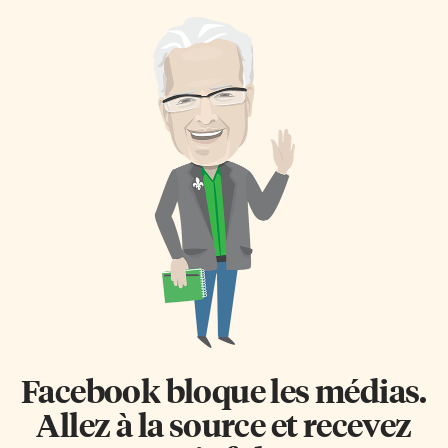
maltraitance envers les
financière décisive. Entretien
personnes aînées ainsi que leur
sans langue de bois avec son
vulnérabilité financière sont
directeur général, Marc
des enjeux de plus en plus
Lavigne. Objectif: 8000 $ Alors
préoccupants», alerte la FAAFC
qu’elle célèbre quatre décennies
dans un mémoire présenté en
d’engagement philanthropique
avril au Comité permanent de la
en Ontario français, la FFO ne
condition féminine de la
cache pas les défis financiers
Chambre des communes, dans
majeurs auxquels elle fait face.
le cadre de son étude sur la
Le ton se veut pourtant
maltraitance et la vulnérabilité
rassembleur pour le lancement
financière des aînées. «Les
de la nouvelle édition de sa
conséquences sont
campagne «25/25». Du 24 juillet
considérables, tant […]
au 25 septembre, la FFO invite
la […]
Facebook bloque les médias.
Allez à la source et recevez