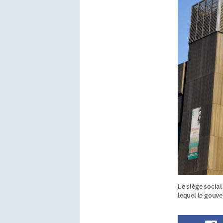
Le siège socia
lequel le gouv