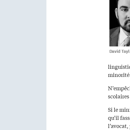
David Tayl
linguisti
minorité»
N’empêche
scolaires
Si le min
qu’il fas
l’avocat,