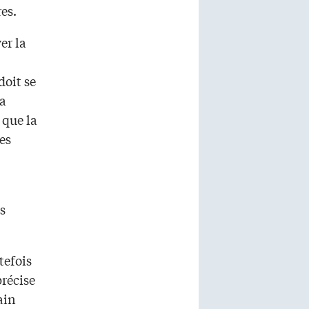
es.
er la
doit se
la
 que la
es
s
tefois
précise
ain