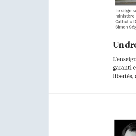
Le siège s
ministère 
Catholic D
Simon Ség
Un dro
L’enseig
garanti e
libertés, 