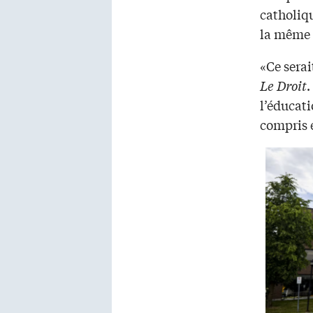
catholiq
la même 
«Ce serai
Le Droit
.
l’éducati
compris 