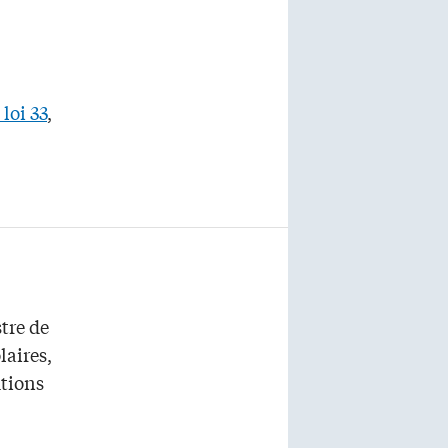
 loi 33
,
tre de
laires,
utions