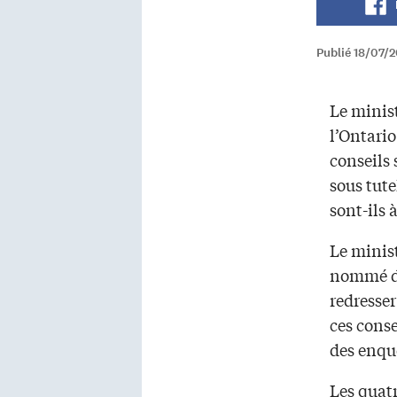
Publié 18/07/2
Le minis
l’Ontari
conseils
sous tute
sont-ils à
Le minis
nommé de
redresser
ces conse
des enquê
Les quatr