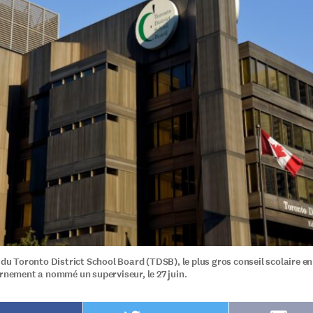
l du Toronto District School Board (TDSB), le plus gros conseil scolaire e
ernement a nommé un superviseur, le 27 juin.