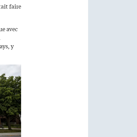
ait faire
ue avec
à
ays, y