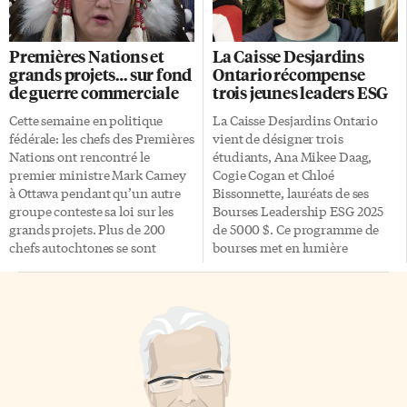
trois histoires: L’épinette de la
financiers précaires depuis le
colline, Pique-nique sur feuilles
printemps. Les quatre conseils
mortes et Sur la piste du
scolaires visés, dont deux
Premières Nations et
La Caisse Desjardins
siffleux. En compagnie de son
publics et deux catholiques,
grands projets… sur fond
Ontario récompense
ami Grugeux le castor, Paul
sont anglophones. Est-ce que
de guerre commerciale
trois jeunes leaders ESG
Thibault y fait toujours preuve
Paul Calandra pourrait faire la
d’un courage légendaire.
même chose à un conseil
Cette semaine en politique
La Caisse Desjardins Ontario
Histoire, folklore et légende
scolaire francophone? «Ce
fédérale: les chefs des Premières
vient de désigner trois
Avec cet album destiné […]
serait compliqué», répond
Nations ont rencontré le
étudiants, Ana Mikee Daag,
l’avocat David Taylor, en
premier ministre Mark Carney
Cogie Cogan et Chloé
entrevue avec Le Droit. Me
à Ottawa pendant qu’un autre
Bissonnette, lauréats de ses
Taylor a plaidé avec succès
groupe conteste sa loi sur les
Bourses Leadership ESG 2025
plusieurs causes […]
grands projets. Plus de 200
de 5000 $. Ce programme de
chefs autochtones se sont
bourses met en lumière
rendus dans la région de la
«l’implication communautaire
capitale nationale, ce jeudi 17
en environnement,
juillet, pour participer au
développement durable, société
Sommet des Premières Nations.
ou gouvernance». Sélectionnés
L’objectif: établir les règles de la
parmi les multiples
collaboration entre les
candidatures, les lauréats ont
Premières Nations et le
démontré «une implication et
gouvernement fédéral
un dévouement remarquables