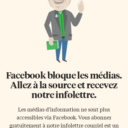
concernant les grands projets
au sein de leur communauté».
d’infrastructures qui seront
Cornwall, London, Ottawa
développés grâce à la Loi sur
Ana Mikee Daag, du Collège St.
l’unité de l’économie
Lawrence, à Cornwall, «s’est
canadienne (anciennement
illustrée par ses initiatives en
projet de loi C-5, adopté en
développement durable, son
juin). La rencontre s’est
implication dans des collectes
cependant […]
communautaires, ainsi que son
soutien aux personnes
vulnérables à travers des
programmes de […]
Facebook bloque les médias.
Allez à la source et recevez
notre infolettre.
Les médias d'information ne sont plus
accessibles via Facebook. Vous abonner
gratuitement à notre infolettre courriel est un