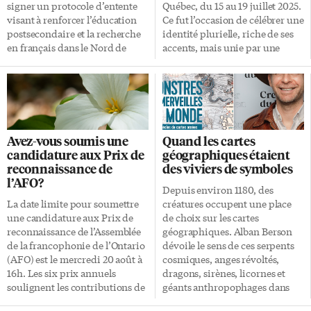
Plante. Néanmoins, il avance
signer un protocole d’entente
Québec, du 15 au 19 juillet 2025.
que la proximité géographique
visant à renforcer l’éducation
Ce fut l’occasion de célébrer une
avec les États-Unis (deux tiers
postsecondaire et la recherche
identité plurielle, riche de ses
des Canadiens vivent à moins
en français dans le Nord de
accents, mais unie par une
de […]
l’Ontario et ailleurs. Leur
même fierté. «Le cœur des
protocole prévoit la mise en
Jeux, c’est le par et pour les
place de nouveaux parcours
jeunes. C’est de créer cette
éducationnels et d’autres
solidarité-là, cette camaraderie
partenariats visant notamment
entre les participants et les
à: • améliorer l’accès aux études
participantes et leur donner
Avez-vous soumis une
Quand les cartes
en français et augmenter le
surtout – et ça, c’est le nerf de la
candidature aux Prix de
géographiques étaient
nombre de parcours
guerre – envie de parler en
reconnaissance de
des viviers de symboles
disponibles dans la région de
français sans gêne, sans
l’AFO?
Sudbury et en Ontario; •
complexe, dans toutes les
Depuis environ 1180, des
optimiser et encourager la
nuances de la langue», déclare
La date limite pour soumettre
créatures occupent une place
complémentarité de la
la […]
une candidature aux Prix de
de choix sur les cartes
programmation offerte en
reconnaissance de l’Assemblée
géographiques. Alban Berson
français; • réduire la pénurie de
de la francophonie de l’Ontario
dévoile le sens de ces serpents
main-d’œuvre francophone
(AFO) est le mercredi 20 août à
cosmiques, anges révoltés,
dans le Nord de l’Ontario; •
16h. Les six prix annuels
dragons, sirènes, licornes et
faciliter le transfert de crédits
soulignent les contributions de
géants anthropophages dans
entre le […]
membres de la communauté au
Monstres et merveilles du