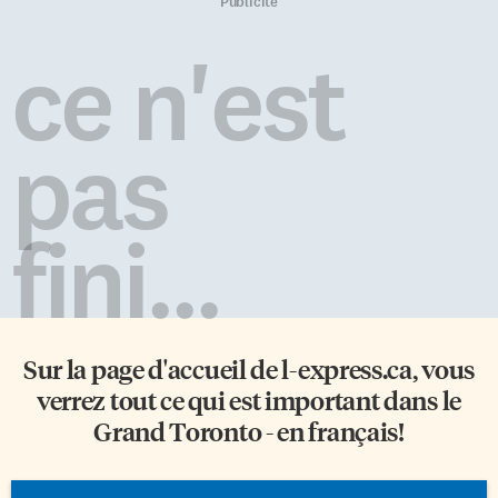
Jusqu’à tout récemment, il était
spécifiquement pour la
Publicité
impossible de répondre à ces
communauté francophone à
questions, car les données de
Toronto, et ce, bien avant la
ce n'est
Statistique Canada sur le sujet
création des conseils scolaires
sont uniquement à l’échelle
de langue française en Ontario,
nationale et provinciale. Or, un
qui n’ont vu le jour qu’en 1998»,
nouveau modèle économique
souligne Patrice Labelle,
pas
régional vient d’être développé
directeur de l’établissement.
par le cabinet de recherche
«On peut donc affirmer que
Nordicity pour mesurer
notre école est plus […]
l’impact du […]
fini...
Sur la page d'accueil de
l-express.ca
, vous
verrez tout ce qui est important dans le
Grand Toronto - en français!