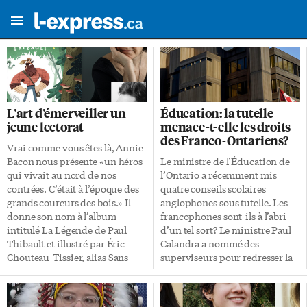
L’art d’émerveiller un
Éducation: la tutelle
jeune lectorat
menace-t-elle les droits
des Franco-Ontariens?
Vrai comme vous êtes là, Annie
Bacon nous présente «un héros
Le ministre de l’Éducation de
qui vivait au nord de nos
l’Ontario a récemment mis
contrées. C’était à l’époque des
quatre conseils scolaires
grands coureurs des bois.» Il
anglophones sous tutelle. Les
donne son nom à l’album
francophones sont-ils à l’abri
intitulé La Légende de Paul
d’un tel sort? Le ministre Paul
Thibault et illustré par Éric
Calandra a nommé des
Chouteau-Tissier, alias Sans
superviseurs pour redresser la
Cravate. L’écriture en vers et les
barre et administrer ces
illustrations en mouvement
conseils, qui étaient visés par
donnent un rythme endiablé à
des enquêtes sur les états