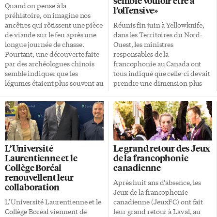
semble vouloir être à
Quand on pense à la
l’offensive»
préhistoire, on imagine nos
ancêtres qui rôtissent une pièce
Réunis fin juin à Yellowknife,
de viande sur le feu après une
dans les Territoires du Nord-
longue journée de chasse.
Ouest, les ministres
Pourtant, une découverte faite
responsables de la
par des archéologues chinois
francophonie au Canada ont
semble indiquer que les
tous indiqué que celle-ci devait
légumes étaient plus souvent au
prendre une dimension plus
menu qu’on le croit. Certains
économique. Selon un expert,
pouvaient être surtout
cette tendance doit être portée
végétariens. Sur les rives de ce
par les provinces, qui
qui était un lac à cette époque,
constituent le «nœud de
les scientifiques ont mis à jour
l’enjeu». «Enfin, on semble
des millions d’outils en bois,
embarquer dans le train de
L’Université
Le grand retour des Jeux
vieux de 300 000 ans. Ces
vouloir être à l’offensive avec la
Laurentienne et le
de la francophonie
bâtons sculptés dans des
francophonie par le biais de la
Collège Boréal
canadienne
branches et des racines étaient
francophonie économique»,
renouvellent leur
pointus et servaient
lâche le président-directeur
Après huit ans d’absence, les
collaboration
probablement à creuser le sol
général du Réseau de
Jeux de la francophonie
pour récolter des tubercules.
développement économique et
L’Université Laurentienne et le
canadienne (JeuxFC) ont fait
[…]
d’employabilité (RDÉE), Yan
Collège Boréal viennent de
leur grand retour à Laval, au