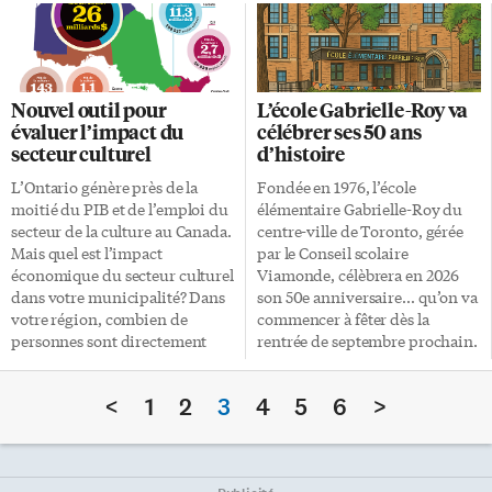
rayonnement de la
monde: huit siècles de cartes
francophonie en Ontario. La
ornées. La cartographie, écrit
remise des prix aura lieu en
Berson, «déploie une imagerie
personne dans le cadre du
qui lui est propre et qui puise à
congrès annuel de l’AFO, le
des sources diverses :
Nouvel outil pour
L’école Gabrielle-Roy va
vendredi 24 octobre à Toronto.
mythologie, religion, récits de
évaluer l’impact du
célébrer ses 50 ans
Voici les prix décernés: Le Prix
voyage, sciences, techniques,
secteur culturel
d’histoire
Paulette-Gagnon célèbre «un
réflexions théoriques et
parcours professionnel
imaginaire créatif». Parfois, les
L’Ontario génère près de la
Fondée en 1976, l’école
d’exception, celui d’une
ornements sont assimilables à
moitié du PIB et de l’emploi du
élémentaire Gabrielle-Roy du
personne qui a su laisser sa
des représentations dotées d’un
secteur de la culture au Canada.
centre-ville de Toronto, gérée
marque dans le développement
signification univoque. Ainsi,
Mais quel est l’impact
par le Conseil scolaire
et l’épanouissement de la
le perroquet évoque l’Amérique;
économique du secteur culturel
Viamonde, célèbrera en 2026
francophonie ontarienne». Le
un visage joufflu, le vent. Il
dans votre municipalité? Dans
son 50e anniversaire… qu’on va
Prix Omer-Deslauriers […]
arrive parfois que l’ornement
votre région, combien de
commencer à fêter dès la
soit […]
personnes sont directement
rentrée de septembre prochain.
employées par le secteur des
Gabrielle-Roy s’impose ainsi
arts et de la culture? Comment
comme l’une des plus
<
1
2
3
4
5
6
>
connaître le retour sur
anciennes écoles de langue
investissement du
française de la Ville Reine.
financement public des
«Nous avons été la première
arts dans votre communauté?
école [laïque] créée