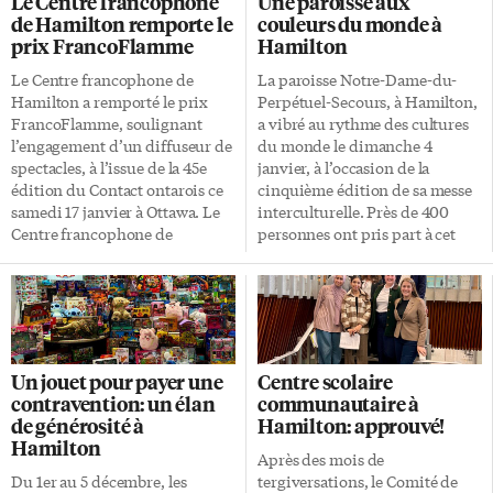
Le Centre francophone
Une paroisse aux
jeunesse, de la culture et du
jeunes et les communautés
de Hamilton remporte le
couleurs du monde à
développement
francophones. Des délégations
prix FrancoFlamme
Hamilton
communautaire à Hamilton. La
venues de partout au Canada et
remise des médailles a eu lieu
de plusieurs continents –
Le Centre francophone de
La paroisse Notre-Dame-du-
les 16 et 17 janvier à Ancaster
Australie, République
Hamilton a remporté le prix
Perpétuel-Secours, à Hamilton,
Old Town Hall et au Sackville
dominicaine, Italie, Allemagne
FrancoFlamme, soulignant
a vibré au rythme des cultures
Hill Seniors Recreation Centre.
et Amérique latine… – avaient
l’engagement d’un diffuseur de
du monde le dimanche 4
En raison d’un nombre record
fait le déplacement pour
spectacles, à l’issue de la 45e
janvier, à l’occasion de la
de candidatures cette année, la
soutenir le nouvel […]
édition du Contact ontarois ce
cinquième édition de sa messe
mairesse Andrea Horwath a
samedi 17 janvier à Ottawa. Le
interculturelle. Près de 400
choisi de doubler le nombre de
Centre francophone de
personnes ont pris part à cet
distinctions, permettant […]
Hamilton organise notamment
événement devenu un rendez-
sa FrancoFest de trois jours,
vous annuel attendu. Une
autour de la St-Jean, mettant en
participation qui témoigne de
vedette plusieurs artistes de la
la vitalité et de la diversité de
francophonie canadienne et
cette communauté. Paroissiens
parfois de l’extérieur du pays.
de longue date, familles
Un jouet pour payer une
Centre scolaire
Organisé par Réseau Ontario,
nouvellement arrivées et
contravention: un élan
communautaire à
Contact ontarois est le marché
visiteurs se sont retrouvés dans
de générosité à
Hamilton: approuvé!
annuel des spectacles où des
une ambiance empreinte de
Hamilton
diffuseurs, comme des centres
respect, de partage et de
Après des mois de
culturels et des conseils
fraternité. Pour plusieurs, cette
Du 1er au 5 décembre, les
tergiversations, le Comité de