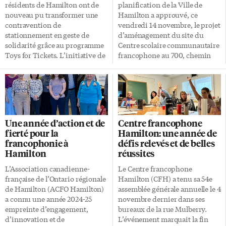
scolaires, peuvent examiner
journée constitue un moment
résidents de Hamilton ont de
planification de la Ville de
l’offre des chanteurs,
fort de l’année, illustrant de
nouveau pu transformer une
Hamilton a approuvé, ce
musiciens, humoristes,
façon concrète le vivre-
contravention de
vendredi 14 novembre, le projet
compagnies de théâtre qui
ensemble au sein de la
stationnement en geste de
d’aménagement du site du
souhaitent tourner en Ontario.
communauté […]
solidarité grâce au programme
Centre scolaire communautaire
[…]
Toys for Tickets. L’initiative de
francophone au 700, chemin
la Ville permettait de régler une
Garner Est. Cette étape permet
contravention de
aux conseils scolaires
stationnement émis par la Ville
MonAvenir et Viamonde
en faisant don d’un jouet neuf,
d’avancer dans l’établissement
non emballé, d’une valeur égale
d’un centre moderne pour leurs
ou supérieure à celle du billet.
écoles secondaires respectives
Une année d’action et de
Centre francophone
Pour la mairesse Andrea
Académie catholique Mère-
fierté pour la
Hamilton: une année de
Horwath, cette initiative
Teresa et Georges-P.-Vanier.
francophonie à
défis relevés et de belles
représente l’occasion de
Leurs responsables se
Hamilton
réussites
transformer une situation
réjouissent de «ce jalon
frustrante en un geste de
déterminant qui débloque la
L’Association canadienne-
Le Centre francophone
générosité. «En transformant
transaction foncière et ouvre la
française de l’Ontario régionale
Hamilton (CFH) a tenu sa 54e
une contravention en occasion
voie aux prochaines étapes du
de Hamilton (ACFO Hamilton)
assemblée générale annuelle le 4
de donner, le programme Toys
projet». Tournant décisif
a connu une année 2024-25
novembre dernier dans ses
for Tickets est une manière
«L’approbation du plan de
empreinte d’engagement,
bureaux de la rue Mulberry.
simple mais innovante de
subdivision marque un
d’innovation et de
L’événement marquait la fin