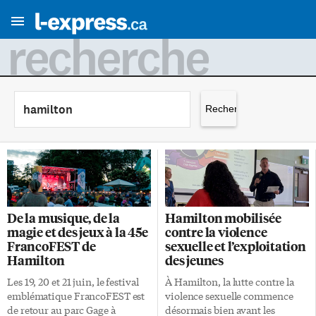
recherche
Rechercher :
De la musique, de la
Hamilton mobilisée
magie et des jeux à la 45e
contre la violence
FrancoFEST de
sexuelle et l’exploitation
Hamilton
des jeunes
Les 19, 20 et 21 juin, le festival
À Hamilton, la lutte contre la
emblématique FrancoFEST est
violence sexuelle commence
de retour au parc Gage à
désormais bien avant les