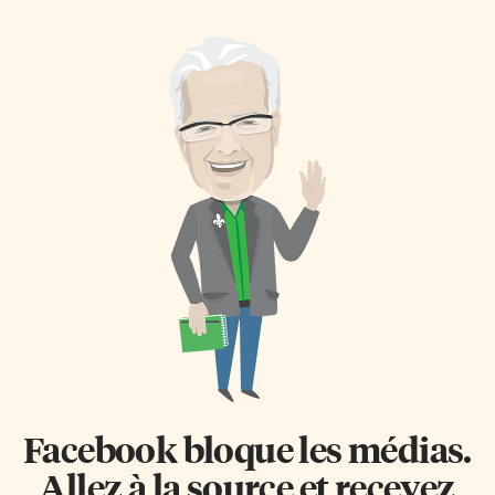
violence et les agressions
l’Hôtel de Ville de Hamilton ce
sexuelles au Centre de Santé
25 février, les représentants des
communautaire Hamilton-
deux conseils et la mairesse
Niagara (CSCHN) devant un
Andrea Horwath ont signé
public attentif. Au fil de la
officiellement l’entente de
journée, les échanges
transfert. Dans le cadre de cette
s’enchaînent. Une volonté
transaction, qui a pris des
commune se dégage:
années à se concrétiser, les
transformer les prises de
conseils scolaires et la ville ont
conscience en gestes durables.
échangé le terrain de la rue
C’est au Marquis Gardens, sur
Broughton pour celui du
Rymal Road East à Hamilton,
chemin Garner Est. La ville
que des dizaines de personnes
prévoit aménager un parc sur le
se sont réunies le 17 avril pour
terrain […]
souligner la Journée de l’égalité
[…]
Facebook bloque les médias.
Allez à la source et recevez