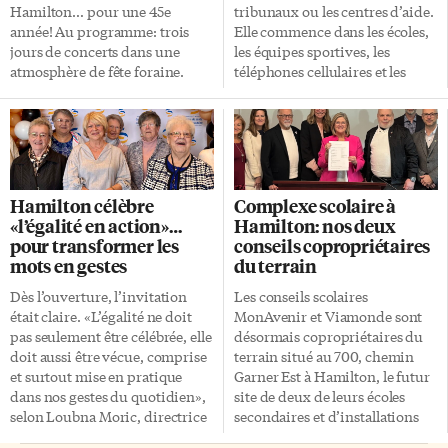
Hamilton… pour une 45e
tribunaux ou les centres d’aide.
année! Au programme: trois
Elle commence dans les écoles,
jours de concerts dans une
les équipes sportives, les
atmosphère de fête foraine.
téléphones cellulaires et les
Voici la programmation.
conversations que l’on ose, ou
Vendredi 19 juin Véronique
non, avoir avec les jeunes. Le 26
Bilodeau (18h à 18h45)
mai, des dizaines
Originaire de Bas-du-Fleuve, au
d’intervenants
Québec, les sonorités de
communautaires, éducateurs,
Véronique Bilodeau sont
travailleurs sociaux et policiers
Hamilton célèbre
Complexe scolaire à
empreinte de sensibilité et de
se sont réunis au campus de
«l’égalité en action»…
Hamilton: nos deux
raffinement. Cette étoile
l’Université McMaster à
pour transformer les
conseils copropriétaires
montante de la pop
l’occasion d’une journée de
mots en gestes
du terrain
francophone aux influences
formation organisée par le
pop/folk/indie ouvrira les
Woman Abuse Working Group
Dès l’ouverture, l’invitation
Les conseils scolaires
festivités. Vaëlle (19h à 20h)
(WAWG), dans le cadre du Mois
était claire. «L’égalité ne doit
MonAvenir et Viamonde sont
Artiste québécoise à l’esthétique
de la prévention des agressions
pas seulement être célébrée, elle
désormais copropriétaires du
lumineuse et colorée, Vaëlle
sexuelles. Au fil des ateliers,
doit aussi être vécue, comprise
terrain situé au 700, chemin
propose un style entre indie
une idée revenait
et surtout mise en pratique
Garner Est à Hamilton, le futur
pop et synthwave. Lauréate à la
constamment: la prévention
dans nos gestes du quotidien»,
site de deux de leurs écoles
plus récente […]
doit commencer beaucoup plus
selon Loubna Moric, directrice
secondaires et d’installations
[…]
des programmes contre la
communautaires. Rassemblés à