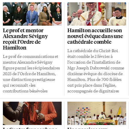
Le prof et mentor
Hamilton accueille son
Alexandre Sévigny
nouvel évêque dans une
reçoit l’Ordre de
cathédrale comble
Hamilton
La cathédrale du Christ-Roi
Le prof de communications et
était comble le 2 février à
mentor Alexandre Sévigny
l’occasion de l’installation de
figure parmi les récipiendaires
Mgr Joseph Dabrowski comme
2025 de l’Ordre de Hamilton,
dixième évêque du diocèse de
une distinction prestigieuse
Hamilton. Plus de 700 fidèles
qui reconnaît «les
ont pris place dans l’église,
contributions bénévoles
accompagnés de dignitaires
exceptionnelles de citoyens
civils et religieux, ainsi que de
ayant profondément marqué la
plus de 200 prêtres et évêques.
collectivité». Cette
La célébration a été marquée
reconnaissance met en lumière
par la diversité linguistique, la
plus de quinze années
reconnaissance et un message
d’engagement au service de la
d’espérance tourné vers les