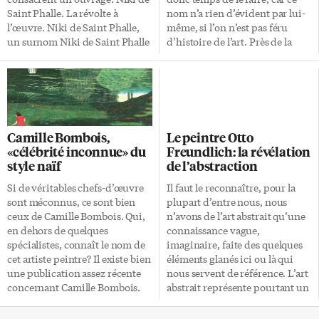
parents le destinaient à des
Saint Phalle. La révolte à
nom n’a rien d’évident par lui-
études plus poussées.
l’œuvre. Niki de Saint Phalle,
même, si l’on n’est pas féru
Formation intellectuelle […]
un surnom Niki de Saint Phalle
d’histoire de l’art. Près de la
est le surnom donné par
forêt de Fontainebleau
simplification à Catherine
Barbizon est une petite
Marie-Agnès Fal de Saint-
agglomération de près de 1 500
Phalle. Elle est née le 29 octobre
habitants située au sud de Paris
1930 à Neuilly-sur-Seine, en
près de la ville de
banlieue ouest de Paris. Elle
Fontainebleau, à environ une
Camille Bombois,
Le peintre Otto
décède le 21 mai 2002 à La Jolla,
heure de route en voiture de
«célébrité inconnue» du
Freundlich: la révélation
un quartier de San Diego aux
Paris. Mais surtout, Barbizon
style naïf
de l’abstraction
États-Unis. Il n’est pas facile de
est à l’orée de la célèbre forêt de
suivre l’évolution artistique de
Fontainebleau. Cette forêt de
Si de véritables chefs-d’œuvre
Il faut le reconnaître, pour la
Niki de Saint Phalle, et souvent
2 350 hectares de réserves
sont méconnus, ce sont bien
plupart d’entre nous, nous
les raisons de […]
biologiques est célèbre […]
ceux de Camille Bombois. Qui,
n’avons de l’art abstrait qu’une
en dehors de quelques
connaissance vague,
spécialistes, connaît le nom de
imaginaire, faite des quelques
cet artiste peintre? Il existe bien
éléments glanés ici ou là qui
une publication assez récente
nous servent de référence. L’art
concernant Camille Bombois.
abstrait représente pourtant un
Cet ouvrage est illustré de
mouvement artistique réel qui a
reproductions de réalisations
produit des œuvres picturales