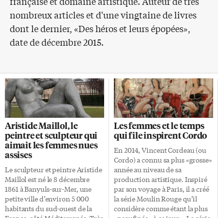
française et domaine artistique. Auteur de très
nombreux articles et d'une vingtaine de livres
dont le dernier, «Des héros et leurs épopées»,
date de décembre 2015.
Aristide Maillol, le
Les femmes et le temps
peintre et sculpteur qui
qui file inspirent Cordo
aimait les femmes nues
En 2014, Vincent Cordeau (ou
assises
Cordo) a connu sa plus «grosse»
Le sculpteur et peintre Aristide
année au niveau de sa
Maillol est né le 8 décembre
production artistique. Inspiré
1861 à Banyuls-sur-Mer, une
par son voyage à Paris, il a créé
petite ville d’environ 5 000
la série Moulin Rouge qu’il
habitants du sud-ouest de la
considère comme étant la plus