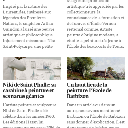
Malgré une production
rotonde et un véritable musée.
découvrir des œuvres d’art
Inspiré par la nature des
artistique très appréciée par les
Et trois retables de Luca
dont on parle peu ou même pas
Laurentides, intéressé aux
collectionneurs, la
Giordano ornent les chapelles
du […]
légendes des Premières
connaissance de la formation et
de droite, et […]
Nations, le sulpicien Arthur
de l’œuvre d’Émile Vernon
Guindon a laissé une oeuvre
reste mal connue. Artiste
artistique et philosophique
peintre d’origine modeste, a
injustement méconnue. Né à
étudié la peinture très jeune à
Saint-Polycarpe, une petite
l’École des beaux-arts de Tours,
ville près de Vaudreuil au
sa ville natale (1872) du centre
Québec, c’était le fils de Michel
de la France. Il y a reçu le
Guindon (1816-1881) et de
premier prix de dessin en 1888.
Marie-Louise Bézénaire (1827-
Il suit ensuite l’enseignement
1915). Son père, autrefois
de William Bouguereau (1829-
marchand à Ruisseau Saint-
1905), un peintre représentatif
Niki de Saint Phalle: sa
Un haut lieu de la
Hyacinthe puis à Williamstown
de la peinture académique, et
carabine à peinture et
peinture: l’École de
(Haut-Canada), était
d’Auguste Truphème (1836-
ses nanas géantes
Barbizon
cultivateur et juge de paix.
1898) à l’école des beaux-arts de
Nous connaissons très peu de
Paris. Portraits et paysages En
L’artiste peintre et sculpteure
Dans un article ou dans un
choses de l’enfance d’Arthur
1898, il participe à l’Exposition
Niki de Saint Phalle a été
autre, nous avons mentionné
Guindon. Il habitait sur la terre
des beaux-arts en arts décoratifs
célèbre dans les années 1960.
Barbizon ou l’École de Barbizon
familiale et il a probablement
de Tours et […]
Les éditions Hazan lui
sans donner d’explication. Il est
fréquenté l’école du village. Ses
consacrent un ouvrage: Niki de
donc temps de le faire, car ce