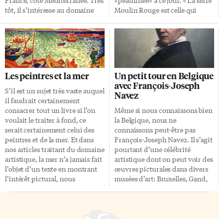
France, côté Méditerranée. Très
«peaufinée» à ce jour. « La série
tôt, il s’intéresse au domaine
Moulin Rouge est celle qui
artistique, à l’art décoratif en
représente le mieux ce que je
particulier. Ayant bricolé dans
veux communiquer», raconte
la tapisserie et la céramique, il
Vincent Cordeau en entrevue
s’adonne finalement à la
avec Le Courrier de Saint-
sculpture vers l’âge de 40 ans.
Hyacinthe, au Québec, où il
Ses réalisations sculpturales lui
habite. Depuis maintenant six
Les peintres et la mer
Un petit tour en Belgique
obtiennent un grand succès.
ans, les Maskoutains peuvent
avec François-Joseph
«Son œuvre, silencieuse,
admirer les œuvres de Vincent
S’il est un sujet très vaste auquel
Navez
fondée sur des formes pleines,
Cordeau au restaurant
il faudrait certainement
élaborée à partir de l’étude du
L’Espiègle. La femme et le
consacrer tout un livre si l’on
Même si nous connaissons bien
nu féminin et simplifiée jusqu’à
temps qui file sont les
voulait le traiter à fond, ce
la Belgique, nous ne
l’épure, représente une
principaux sujets qu’il […]
serait certainement celui des
connaissons peut-être pas
véritable révolution artistique»,
peintres et de la mer. Et dans
François-Joseph Navez. Il s’agit
lit-on dans Wilkipédia. «Sa
nos articles traitant du domaine
pourtant d’une célébrité
création a marqué le tournant
artistique, la mer n’a jamais fait
artistique dont on peut voir des
[…]
l’objet d’un texte en montrant
œuvres picturales dans divers
l’intérêt pictural, nous
musées d’art: Bruxelles, Gand,
intéressant plutôt au paysage
Dijon, Paris (au Louvre!),
(Monet, Cézanne, Van Gogh,
Bruges et… Montréal, où le
Rousseau, Mondrian et d’autres
Musée des Beaux-Arts vient
encore), Une chanson Il
d’acquérir une de ses oeuvres.