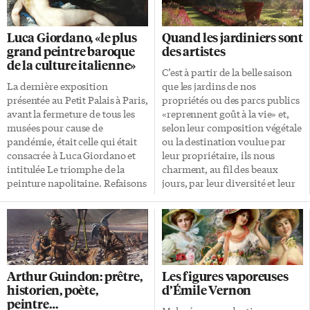
Luca Giordano, «le plus
Quand les jardiniers sont
grand peintre baroque
des artistes
de la culture italienne»
C’est à partir de la belle saison
La dernière exposition
que les jardins de nos
présentée au Petit Palais à Paris,
propriétés ou des parcs publics
avant la fermeture de tous les
«reprennent goût à la vie» et,
musées pour cause de
selon leur composition végétale
pandémie, était celle qui était
ou la destination voulue par
consacrée à Luca Giordano et
leur propriétaire, ils nous
intitulée Le triomphe de la
charment, au fil des beaux
peinture napolitaine. Refaisons
jours, par leur diversité et leur
connaissance avec cet artiste
aspect coloré. Les grands
célèbre en son temps, dont nous
jardiniers sont de véritables
avons seulement mentionné le
artistes, et il est heureux que les
nom dans notre article sur
éditions Faton nous fassent
Venise, la ville la plus curieuse
découvrir l’art du jardinage
du monde. Parmi les quelque
avec un numéro 358 de son
Arthur Guindon: prêtre,
Les figures vaporeuses
90 églises de Venise, celle de la
magazine Objet d’Art consacré
historien, poète,
d’Émile Vernon
Saulte mérite de retenir
aux jardins remarquables de
peintre…
l’attention. C’est une église en
France. C’est l’occasion de