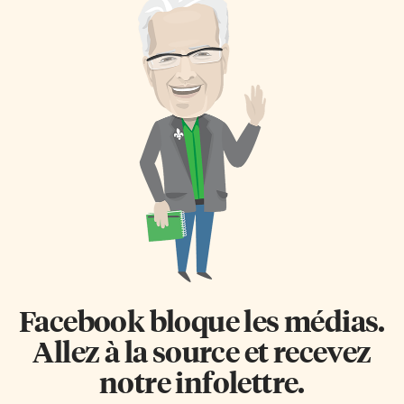
faudrait citer toute la chanson
Carolorégien François-Joseph
de Charles Trenet (1913–2001),
Navez est né le 16 novembre
La Mer, pour découvrir la
1787 à Charleroi, ce qui fait de
source d’inspiration qu’elle
lui un Carolorégien. Il est
peut être. En voici le début et la
décédé à Bruxelles le 12 octobre
fin. La mer Qu’on voit danser
1869 à 81 ans. Nous ne savons
Le […]
pas grand-chose de son enfance
et de sa jeunesse, sinon qu’il a
certainement suivi ce qui […]
Facebook bloque les médias.
Allez à la source et recevez
notre infolettre.