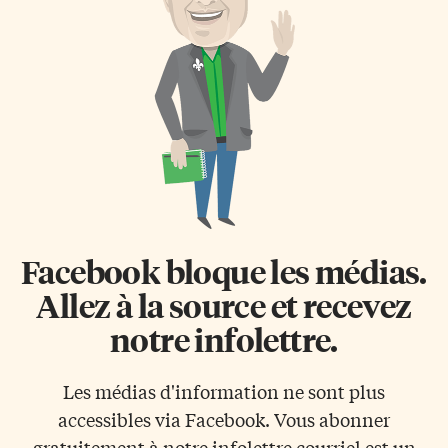
ontariens doivent payer, en
qu’elle voulait remédier au
moyenne, plus de 1000 $ par
manque à gagner dans le
mois pour envoyer un enfant à
système de la santé. Infirmière
la garderie. Réductions dès le
de carrière, elle était au premier
mois d’avril À compter du mois
rang pour témoigner de ce qui
de mai, les parents d’enfants […]
clochait dans les hôpitaux
ontariens. […]
Facebook bloque les médias.
Allez à la source et recevez
notre infolettre.
Les médias d'information ne sont plus
accessibles via Facebook. Vous abonner
gratuitement à notre infolettre courriel est un