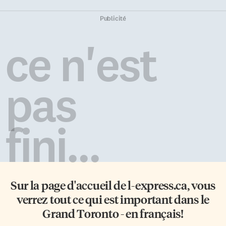
tournent vers les tests
des organismes francophones
antigéniques rapides pour
de Sarnia-Lambton et le Centre
Publicité
offrir une couche
culturel Jolliet en avaient fait la
supplémentaire de protection
demande auprès de la province.
ce n'est
contre la covid, il est déplorable
Demande des trois élus locaux
de voir de mauvais acteurs
Cet appel à l’offre active des
revendre des kits de […]
services en français avait été
appuyé par la députée fédérale
pas
de […]
fini...
Sur la page d'accueil de
l-express.ca
, vous
verrez tout ce qui est important dans le
Grand Toronto - en français!