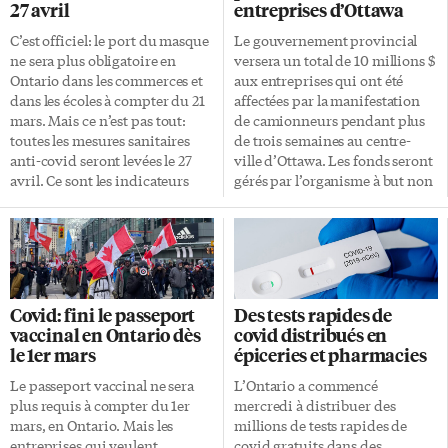
27 avril
entreprises d’Ottawa
C’est officiel: le port du masque
Le gouvernement provincial
ne sera plus obligatoire en
versera un total de 10 millions $
Ontario dans les commerces et
aux entreprises qui ont été
dans les écoles à compter du 21
affectées par la manifestation
mars. Mais ce n’est pas tout:
de camionneurs pendant plus
toutes les mesures sanitaires
de trois semaines au centre-
anti-covid seront levées le 27
ville d’Ottawa. Les fonds seront
avril. Ce sont les indicateurs
gérés par l’organisme à but non
encourageants de
lucratif Investir Ottawa, qui
transmissions de la covid, et
devrait «distribuer l’argent
non les élections provinciales
rapidement aux mains des
imminentes, qui ont motivé le
entreprises», selon le ministère
médecin hygiéniste en chef de
des Industries du patrimoine,
l’Ontario, le Dr Kieran Moore, à
du sport, du tourisme et de la
Covid: fini le passeport
Des tests rapides de
faire ces recommandations au
culture. Plusieurs résidents et
vaccinal en Ontario dès
covid distribués en
gouvernement Ford. C’est du
commerces de la capitale ont
le 1er mars
épiceries et pharmacies
moins ce qu’il a assuré cette
subi des répercussions
semaine lors de ce qui a été
financières importantes face à
Le passeport vaccinal ne sera
L’Ontario a commencé
présenté comme son dernier
la présence du «Convoi de la
plus requis à compter du 1er
mercredi à distribuer des
point de presse périodique. Le
liberté», qui a paralysé le
mars, en Ontario. Mais les
millions de tests rapides de
[…]
centre-ville pendant 23 jours en
entreprises qui veulent
covid gratuits dans des