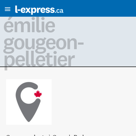
émilie
gougeon-
pelletier