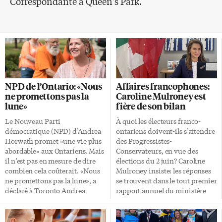
Correspondante à Queen's Park.
NPD de l’Ontario: «Nous
Affaires francophones:
ne promettons pas la
Caroline Mulroney est
lune»
fière de son bilan
Le Nouveau Parti
À quoi les électeurs franco-
démocratique (NPD) d’Andrea
ontariens doivent-ils s’attendre
Horwath promet «une vie plus
des Progressistes-
abordable» aux Ontariens. Mais
Conservateurs, en vue des
il n’est pas en mesure de dire
élections du 2 juin? Caroline
combien cela coûterait. «Nous
Mulroney insiste: les réponses
ne promettons pas la lune», a
se trouvent dans le tout premier
déclaré à Toronto Andrea
rapport annuel du ministère
Horwath, ce 25 avril, lors du
des Affaires francophones,
dévoilement de la plateforme
dévoilé mercredi. Le dépôt du
électorale de son parti. «Nous
rapport annuel du ministère