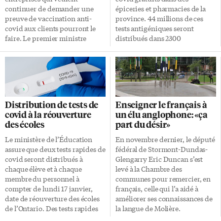
février. Jusqu’à 5000 $ […]
continuer de demander une
épiceries et pharmacies de la
preuve de vaccination anti-
province. 44 millions de ces
covid aux clients pourront le
tests antigéniques seront
faire. Le premier ministre
distribués dans 2300
ontarien Doug Ford en a fait
établissements au cours des 8
l’annonce, lundi. À partir du
prochaines semaines. Chaque
premier mars, toutes les limites
ménage recevra une boîte de 5
de capacité seront levées en
tests par visite. Des détaillants
Ontario, mais le port du masque
comme Costco, Metro,
devra se poursuivre encore un
Shoppers Drug Mart et Sobey’s
Distribution de tests de
Enseigner le français à
certain temps à l’intérieur et
permettront le ramassage en
covid à la réouverture
un élu anglophone: «ça
dans les transports en commun.
magasin. Pour d’autres comme
des écoles
part du désir»
La levée de toutes les limites de
Walmart et Longo’s, les tests
capacité et du passeport
seront offerts à ceux qui passent
Le ministère de l’Éducation
En novembre dernier, le député
vaccinal était initialement
une commande en ligne.
assure que deux tests rapides de
fédéral de Stormont-Dundas-
prévue pour le 14 mars, mais le
Confiance au public Les
covid seront distribués à
Glengarry Eric Duncan s’est
gouvernement Ford […]
détaillants qui offrent les tests
chaque élève et à chaque
levé à la Chambre des
n’auront pas à faire le contrôle
membre du personnel à
communes pour remercier, en
de l’identité de […]
compter de lundi 17 janvier,
français, celle qui l’a aidé à
date de réouverture des écoles
améliorer ses connaissances de
de l’Ontario. Des tests rapides
la langue de Molière.
seront fournis d’abord aux
Apprendre le français quand on