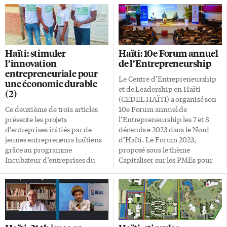
Haïti: stimuler
Haïti: 10e Forum annuel
l’innovation
de l’Entrepreneurship
entrepreneuriale pour
Le Centre d’Entrepreneurship
une économie durable
et de Leadership en Haïti
(2)
(CEDEL HAÏTI) a organisé son
Ce deuxième de trois articles
10e Forum annuel de
présente les projets
l’Entrepreneurship les 7 et 8
d’entreprises initiés par de
décembre 2023 dans le Nord
jeunes entrepreneurs haïtiens
d’Haïti. Le Forum 2023,
grâce au programme
proposé sous le thème
Incubateur d’entreprises du
Capitaliser sur les PMEs pour
Pôle d’innovation du Grand
booster l’économie du Grand
Nord (PiGraN) appuyant le
Nord, s’est tenu pour la
développement socio-
première fois dans le Nord du
économique en Haïti, établi
pays, incluant des activités à
dans la commune de Milot,
Limonade, Cap-Haïtien et
département du Nord d’Haïti.
Milot. Le but était de «mettre en