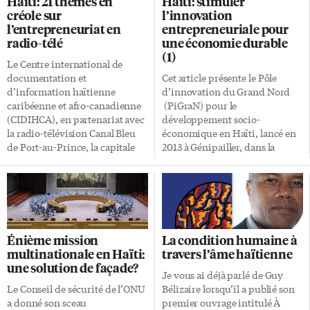
Haïti: 21 thèmes en
Haïti: stimuler
Ces modèles d’entreprises
exergue les potentiels
créole sur
l’innovation
bénéficiaires des services
économiques du Grand Nord
l’entrepreneuriat en
entrepreneuriale pour
offerts par le PiGraN, innovent
d’Haïti et l’opportunité de
radio-télé
une économie durable
notamment dans les secteurs de
booster l’économie régionale à
(1)
l’agro-industrie, la production
travers les PME», cite le PDG de
Le Centre international de
et la transformation
CEDEL HAÏTI, l’instigateur du
documentation et
Cet article présente le Pôle
alimentaire. Centre éducatif Le
Forum, Rock André. Plus de […]
d’information haïtienne
d’innovation du Grand Nord
Centre éducatif pour
caribéenne et afro-canadienne
(PiGraN) pour le
l’épanouissement de
(CIDIHCA), en partenariat avec
développement socio-
l’agriculture et le
la radio-télévision Canal Bleu
économique en Haïti, lancé en
développement durable
de Port-au-Prince, la capitale
2013 à Génipailler, dans la
(CEDDEA) est une entreprise de
d’Haïti, a livré avec succès 14
commune de Milot,
recyclage et de valorisation des
conférences en créole haïtien
département du Nord d’Haïti.
déchets organiques. Elle
couvrant 21 thèmes sur
C’est une création du GRAHN-
s’engage pour une agriculture
l’entrepreneuriat, de juillet à
Monde, mouvement
durable et un environnement
novembre 2023. Le séminaire
international
[…]
s’adressait particulièrement
multidisciplinaire cofondé par
Énième mission
La condition humaine à
aux populations de Port-au-
le Dr Samuel Pierre en 2010,
multinationale en Haïti:
travers l’âme haïtienne
Prince, mais aussi d’ailleurs au
visant «la construction d’une
une solution de façade?
pays, incluant les commerçants,
société haïtienne plus
Je vous ai déjà parlé de Guy
les entrepreneurs (PME), les
égalitaire, fondée sur le droit, le
Le Conseil de sécurité de l’ONU
Bélizaire lorsqu’il a publié son
jeunes futurs entrepreneurs, les
partage, la solidarité,
a donné son sceau
premier ouvrage intitulé À