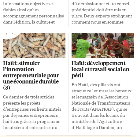
informations objectives et
dû démissionner et un conseil
fiables ainsi qu’un
présidentiel doit être mis en
accompagnement personnalisé
place. Deux experts expliquent
dans l’édition, la culture et
comment nous en sommes
l’entrepreneuriat social en Haïti
arrivés là et démystifient le rôle
depuis bientôt 40 ans. C’est
de la communauté
dans le cadre de ses activités
internationale. Pour le
spécifiquement dédiées à
président du conseil
appuyer l’entrepreneuriat que
d’administration du Centre
le CIDIHCA a démarré un
international de
Haïti: stimuler
Haïti: développement
programme de formation en
documentation et
l’innovation
local et travail social en
2018. Livré en créole haïtien
d’information haïtienne,
entrepreneuriale pour
péril
auprès de nombreux groupes
caribéenne et afro-canadienne
une économie durable
d’entrepreneurs et de futurs
(CIDIHCA), Frantz Voltaire, il
En Haïti, des pillards ont
(3)
entrepreneurs haïtiens,
faut remonter dans le temps
attaqué ce 1er mars les bureaux
hommes et femmes. Malgré la
afin de comprendre la situation
Ce dernier de trois articles
et le magasin de l’Association
crise et le chaos à Port-au-
qui se déroule en Haïti, plus
présente les projets
Nationale de Transformateurs
Prince, le programme se
exactement en 2010. Malgré le
d’entreprises résilients initiés
de Fruits (ANATRAF), qui se
poursuit actuellement sur
tremblement de terre qui […]
par de jeunes entrepreneurs
trouvent dans les locaux du
WhatsApp auprès de 96
haïtiens grâce au programme
ministère de l’Agriculture
entrepreneur.es basé.es dans la
Incubateur d’entreprises du
d’Haïti logé à Damien, un
zone de Férié-Ouanaminthe,
Pôle d’innovation du Grand
quartier de Port-au-Prince.