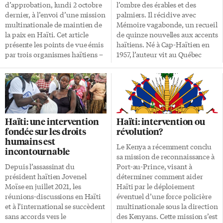
gens d’affaires, sans oublier le
l’éducation, le respect de
d’approbation, lundi 2 octobre
l’ombre des érables et des
grand public. Plus de 100
l’environnement et le culte du
dernier, à l’envoi d’une mission
palmiers. Il récidive avec
participants ont assisté aux
bien commun». Services aux
multinationale de maintien de
Mémoire vagabonde, un recueil
conférences hebdomadaires.
entreprises Le PiGraN opère le
la paix en Haïti. Cet article
de quinze nouvelles aux accents
On peut écouter-visionner les
Centre de services aux
présente les points de vue émis
haïtiens. Né à Cap-Haïtien en
prestations du formateur
entreprises dont le rôle est
par trois organismes haïtiens –
1957, l’auteur vit au Québec
principal, Daniel Godefroy du
d’appuyer les entreprises
l’organisme de défense des
depuis plus de quarante ans. Il a
CIDIHCA, diffusées sur
haïtiennes dans la gestion de
droits Sant Karl Levêque, le
beau croire que «seul le silence
YouTube par la […]
leur projet en […]
Bureau des avocats
exprime les mots appropriés»
internationaux (BAI), le Centre
dans certaines situations, cela
d’analyse et de recherche en
ne le rend pas pour autant avare
droit de l’homme (CARDH) –
de mots. Il sait les ciseler
Haïti: une intervention
Haïti: intervention ou
recueillis lors d’entrevues
finement, au propre comme au
fondée sur les droits
révolution?
menées par Le National de Port-
figuré. Goudougoudou Le
humains est
au-Prince. Nous mentionnons
tremblement de terre du 12
Le Kenya a récemment conclu
incontournable
aussi les avis de l’ambassadeur
janvier 2010 à Port-au-Prince
sa mission de reconnaissance à
du Canada à l’ONU, Bob Rae,
est appelé Goudougoudou.
Depuis l’assassinat du
Port-au-Prince, visant à
président du groupe consultatif
Massillon est […]
président haïtien Jovenel
déterminer comment aider
ad hoc du Conseil économique
Moïse en juillet 2021, les
Haïti par le déploiement
et social (ECOSOC) sur […]
réunions-discussions en Haïti
éventuel d’une force policière
et à l’international se succèdent
multinationale sous la direction
sans accords vers le
des Kenyans. Cette mission s’est