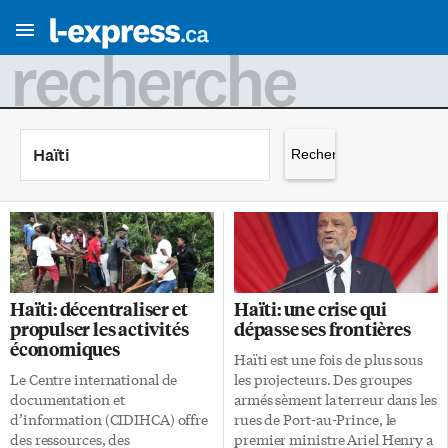
recherche
Rechercher :
Haïti: décentraliser et
Haïti: une crise qui
propulser les activités
dépasse ses frontières
économiques
Haïti est une fois de plus sous
Le Centre international de
les projecteurs. Des groupes
documentation et
armés sèment la terreur dans les
d’information (CIDIHCA) offre
rues de Port-au-Prince, le
des ressources, des
premier ministre Ariel Henry a