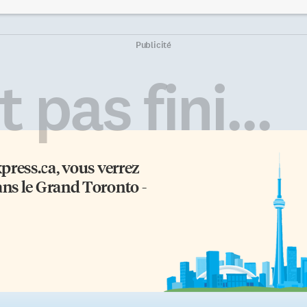
rbourfront. Une deuxième
lancée a été brusquement freinée
cellente raison pour marcher
par le confinement. Carolina Rei
ns cette partie de la ville cet été
à la rencontre du public «Diffuse
t le resto-bar pop-up Brass
les arts visuels dans l’espace
Publicité
nkey, établi sur le pont du
virtuel veut dire se noyer dans u
and voilier Empire Sandy,
multitude et devoir rivaliser ave
 pas fini...
arré temporairement au quai
des milliers d’autres sites qui ont
ste à l’est du Toronto Music
beaucoup plus de moyens pour
rdens. Convaincus? La
attirer les internautes», dit-elle.
nnexion irlandaise Miotas, le
Pour cette raison, l’artiste a déci
m de l’installation qu’on pourra
d’une autre stratégie: aller […]
ir […]
xpress.ca
, vous verrez
ans le Grand Toronto -