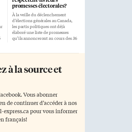
promesses électorales?
À la veille du déclenchement
d’élections générales au Canada,
ur
les partis politiques ont déjà
élaboré une liste de promesses
é
qu’ils annonceront au cours des 36
e
jours de campagne. La croyance
il
populaire veut que les élus ne
respectent pas leurs promesses…
alors que la réalité est tout autre.
 à la source et
Les politiciens ont tendance à
tenir la plupart de leurs promesses
,
selon le directeur de l’Institut
d’études canadiennes de
t
l’Université McGill (IÉCM), Daniel
 Facebook. Vous abonner
a
Béland. L’attention des médias
yen de continuer d’accéder à nos
«Parfois, ils les tiennent seulement
en partie. Les médias ou les partis
r l-express.ca pour vous informer
d’opposition ont tendance à attirer
en français!
l’attention sur les promesses qui ne
sont pas réalisées […]