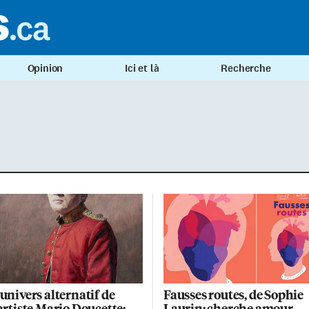
Opinion
Ici et là
Recherche
’univers alternatif de
Fausses routes, de Sophie
’artiste Mario Doucette:
Laurin: cherche amour,