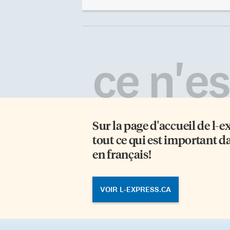
rendue le 4 août dernier dans le
Ha
dossier Canada (Commissaire aux
ex
langues officielles) c. Bureau du
da
surintendant des institutions
es
financières, 2021 CAF 159. Ses
Mo
collègues, les juges Yves de
gr
ce n'est
Montigny et George Locke ont
am
souscrit aux motifs de son
ju
jugement. Le cheminement de la
Ga
cause Le 19 novembre 2010, André
co
Dionne, fonctionnaire fédéral à
no
Montréal, […]
vo
Sur la page d'accueil de
l-e
tout ce qui est important d
en français!
VOIR L-EXPRESS.CA