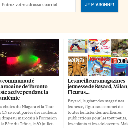
 République acadienne […]
dress
a communauté
Les meilleurs magazines
arocaine de Toronto
jeunesse de Bayard, Milan
este active pendant la
Fleurus…
andémie
Bayard, le géant des magazines
s chutes du Niagara et la Tour
jeunesse, figure au sommet de
 CN se sont parées des couleurs
toutes les listes des meilleures
 drapeau marocain à l’occasion
publications pour les tout petits,
 la Fête du Trône, le 30 juillet.
les enfants et les adolescents. Mai