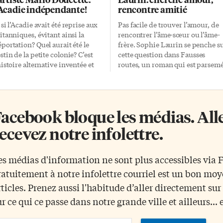
’Acadie indépendante!
rencontre amitié
 si l’Acadie avait été reprise aux
Pas facile de trouver l’amour, de
itanniques, évitant ainsi la
rencontrer l’âme-sœur ou l’âme-
portation? Quel aurait été le
frère. Sophie Laurin se penche s
stin de la petite colonie? C’est
cette question dans Fausses
histoire alternative inventée et
routes, un roman qui est parsem
veloppée l’an dernier par
de nostalgie et d’humour. Le titr
artiste visuel acadien Mario
laisse croire qu’il faut avoir un œ
ucette. Au départ, Mario
sur la route et l’autre sur le
ucette voulait simplement
rétroviseur pour éviter que les
acebook bloque les médias. Allez
cuper son temps alors que la
histoires d’amour finissent dans
ndémie a mis en suspens ses
un cul-de-sac. Rencontres
ecevez notre infolettre.
tivités. «Je me cherchais un
amoureuses Narratrice du roman
tit projet pour lequel les gens
Marjorie Morin aimerait bien
auraient pas besoin de se
avoir un petit copain comme c’es
es médias d'information ne sont plus accessibles via
placer», explique-t-il. «J’ai
le cas pour sa meilleure amie Sar
ratuitement à notre infolettre courriel est un bon mo
ujours voulu créer mes propres
Langlois qui fréquente Sébastien
mbres, ma propre monnaie.»
Simard. Le coloc de ce dernier,
rticles. Prenez aussi l'habitude d’aller directement su
est ainsi que le projet de la
Jean-Philippe Leclerc, s’entend
ur ce qui ce passe dans notre grande ville et ailleurs... 
épublique acadienne» est né!
bien avec Marjorie, mais ça reste
 Allemand obsédé par l’Acadie
au niveau d’une […]
ail