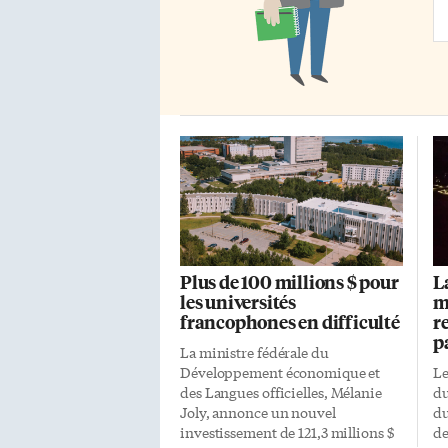
La
Ad
Plus de 100 millions $ pour
L
les universités
m
francophones en difficulté
r
p
La ministre fédérale du
Développement économique et
Le
des Langues officielles, Mélanie
du
Joly, annonce un nouvel
du
investissement de 121,3 millions $
de