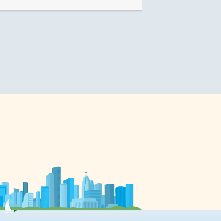
Nouveau-Brunswick, trois de
s
l’Ontario et cinq de l’Ouest
r
canadien. En contact avec tous ces
créateurs et d’autres de par le pays,
ne
la rédactrice en chef Annabelle
c
Moreau a été touchée par «votre
ouverture, vos images brutes, vos
poèmes sentis, vos lettres
brûlantes, autant de déclarations
dé
d’amour de la langue française».
Blaise Ndala repense l’histoire
Blaise Ndala occupe la part du lion
[…]