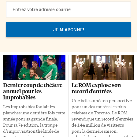
Email
Address
Dernier coup de théâtre
Le ROM explose son
annuel pour les
record d’entrées
Improbables
Une belle année en perspective
Les Improbables foulait les
pour un des musées les plus
planches une dernière fois cette
célèbres de Toronto. Le ROM
année pour sa grande finale.
revendique un record d’entrées
Pour sa 7e édition, la troupe
de 1,44 million de visiteurs
d’improvisation théâtrale de
pour la dernière saison,
Toronto se réunissait ce
achevée le 31 mars dernier. C’est