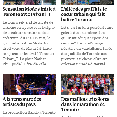
Sensation Mode s’initie à
L’allée des graffitis, le
Toronto avec Urbani_T
coeur urbain qui fait
battre Toronto
Le long week-end de la Fête de
la Reine sera placé sous le signe
Est si l’art urbain possédait une
de la culture urbaine et de la
galerie d’art au même titre
créativité: du 17 au 19 mai, le
qu’un musée qui expose des
groupe Sensation Mode, tout
oeuvres? Loin de l’image
droit venu de Montréal, lance
négative du vandalisme, l’allée
son premier festival à Toronto:
des graffitis de Toronto a su
Urbani_T. La place Nathan
prouver la richesse d’un art
Phillips de l’Hôtel de Ville
coloré et riche de diversité.
promet de voir les choses en
Aussi connue sous le nom de
grand pendant ces trois jours.
Rush Lane (au sud de Queen,
Au programme: de la danse, de
entre Spadina et Bathurst), la
la musique, du design et de l’art
ruelle ne se visite pas. Non, elle
urbain. Une véritable aire de
se découvre, elle s’imagine et
jeux pour les plus créatifs. Pour
est sujet à l’émerveillant. Ce
À la rencontre des
Des maillots tricolores
sa première édition, le festival
sont véritablement les couleurs
artistes du pays
dans le marathon de
tournera autour d’une scène à
qui attirent la curiosité des
Toronto
ciel ouvert, surplombant le […]
passants. En plein centre du
La production Balade à Toronto
Fashion District, chacun est