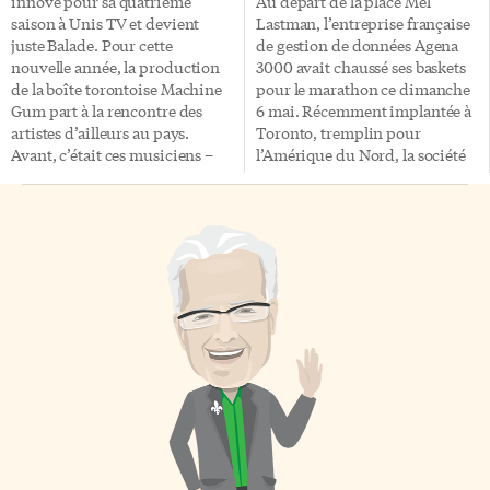
innove pour sa quatrième
Au départ de la place Mel
libre d’y accéder à toute heure,
saison à Unis TV et devient
Lastman, l’entreprise française
et bien […]
juste Balade. Pour cette
de gestion de données Agena
nouvelle année, la production
3000 avait chaussé ses baskets
de la boîte torontoise Machine
pour le marathon ce dimanche
Gum part à la rencontre des
6 mai. Récemment implantée à
artistes d’ailleurs au pays.
Toronto, tremplin pour
Avant, c’était ces musiciens –
l’Amérique du Nord, la société
une quarantaine depuis 2014 –
avait invité ses employés à
qui venaient découvrir Toronto
porter les couleurs de la France
et y présenter quelques pièces
lors de la course de 40
de leur répertoire. Désormais,
kilomètres. Sur la ligne de
on les découvrira dans leurs
départ, les 35 coureurs
environnements naturels. La
portaient fièrement leurs t-
série de 15 épisodes de 26
shirts bleu blanc rouge. Bien
minutes chacun sera diffusée à
sûr, tous n’avaient pas les
partir du 2 août, mais des
capacités d’un marathonien,
activités en complément sur le
alors certains avaient plutôt
web ont commencé cette
opté pour la moitié ou 10
semaine. Sur la route entre […]
kilomètres. Une foulée sportive
Tout le monde a joué le jeu […]