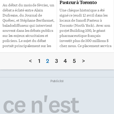
Pasteur à Toronto
l’Ontario, conférencier du mois
fondatrice et directrice
Au début du mois de février, un
de la Société d’Histoire à
Marcelle Lean, ces partenariats
débat a éclaté entre Alain
Une chèque historique a été
l’Alliance française, nous a fait
représentent de belles
Dufresne, du Journal de
signé ce jeudi 12 avril dans les
découvrir l’importance de
opportunités. C’est du
Québec, et Stéphane Berthomet,
locaux de Sanofi Pasteur à
conjuguer passé avec avenir. La
«donnant-donnant» pour que
baladodiffuseur qui intervient
Toronto (North York). Avec son
préservation est une bonne
chacun échange sa visibilité et
souvent dans les débats publics
projet Building 100, le géant
idée… qui est arrivée […]
[…]
sur les enjeux sécuritaires et
pharmaceutique français
policiers. Le sujet du débat
investit plus de 500 millions $
portait principalement sur les
chez nous. Ce placement servira
baladodiffusions. Le premier a
à construire un nouveau
fait comprendre qu’il trouvait
bâtiment, d’ici 2021, pour
<
1
2
3
4
5
>
les émissions assez ennuyeuses
augmenter la production de ses
et pas si innovantes. Le second
vaccins. Aujourd’hui, Sanofi
défend ce qu’il appelle
Pasteur, c’est déjà une
«l’accessibilité», reconnaissant
production de 40 millions de
qu’il est difficile de rendre à ses
doses de vaccins. Nos
Publicité
écoutes une certaine notoriété.
gouvernements ont mis la main
Pour comprendre, il faut
au portefeuille pour apporter sa
ce n'est
d’abord savoir ce qu’est un
pierre à l’édifice. Nawdeep
balado. Comme tout média, il a
Bains, ministre fédérale de
besoin de son émetteur et bien
l’Innovation, des sciences et du
sûr de […]
développement économique,