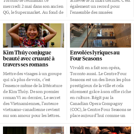
mercredi 2 mai dans son ancien
également un record pour
QG, le Supermarket. Au fond de
l’ensemble des musées
ce bar sur l’avenue Augusta, la
canadiens. Aujourd’hui, le
salle n’a pas tardé à se remplir.
ROM fait partie des dix musées
Le public était au rendez-vous
les plus visités d’Amérique du
une dernière fois, pour voir les
Nord. Une programmation
deux équipes restantes disputer
travaillée «Cette fréquentation
la coupe. Cette année, c’était les
record démontre que le public
Kim Thúy conjugue
Envolées lyriques au
Bleus contre les Verts. Dans une
s’intéresse à nos expositions
beauté avec cruauté à
Four Seasons
ambiance rondement
originales, nos collections et
travers ses romans
orchestrée par DJ Flamingo, la
nos travaux de recherche», a
Vivaldi en a fait son opéra,
soirée était placée sous le signe
commenté Josh Basseches, le
Mettre des visages à un groupe
Toronto aussi. Le Centre Four
du rire et de la bonne humeur.
directeur général du musée.
qui n’a plus de voix, c’est
Seasons est un des lieux les plus
Un […]
«Le ROM joue non seulement
l’essence même de la littérature
prestigieux de la ville et cela
un rôle important en
de Kim Thúy. De son premier
sûrement grâce à son offre riche
préservant l’une des […]
roman Vi au dernier, Le secret
en culture. Régit par la
des Vietnamiennes, l’auteure
Canadian Opera Compagny
vietnamo-canadienne revient
(COC), le Centre Four Seasons se
sur son amour pour les lettres.
place aujourd’hui comme un
«Si on écrit sur des réfugiés
des opéras les plus importants
comme une masse on ne s’en
d’Amérique du Nord. Inauguré
souviendra jamais», a expliqué
en 2006, c’est son