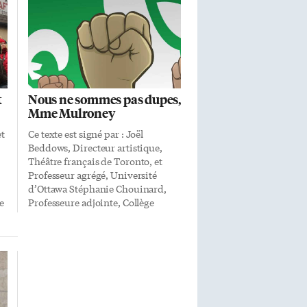
t
Nous ne sommes pas dupes,
Mme Mulroney
et
Ce texte est signé par : Joël
Beddows, Directeur artistique,
Théâtre français de Toronto, et
Professeur agrégé, Université
d’Ottawa Stéphanie Chouinard,
e
Professeure adjointe, Collège
en
militaire royal (Kingston) Serge
Miville, Professeur adjoint, Chaire
de recherche en histoire franco-
ontarienne, Université
Laurentienne Le gouvernement
conservateur de Doug Ford et de
Caroline Mulroney a ouvert une