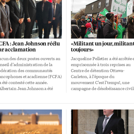
CFA : Jean Johnson réélu
«Militant un jour, militan
ar acclamation
toujours»
cun des deux postes ouverts au
Jacqueline Pelletier a été arrêtée 
nseil d’administration de la
emprisonnée à trois reprises au
dération des communautés
Centre de détention Ottawa-
ancophones et acadienne (FCFA)
Carleton, à l’époque du
a été contesté cette année.
mouvement C’est l’temps!, une
Albertain Jean Johnson a été
campagne de désobéissance civil
conduit récemment pour un 2e
pour réclamer l’accès à la justice 
ndat à la présidence, et
français en Ontario dans les
Ontarien Carol Jolin sera le
années 1970. C’est ce que
ochain délégué des organismes
l’ancienne éducatrice et
rte-parole. L’enjeu du processus
animatrice à TFO a rappelé à une
ectoral est de nouveau soulevé.
soirée de célébration du
 2017, Jean Johnson avait
militantisme organisée à Ottawa