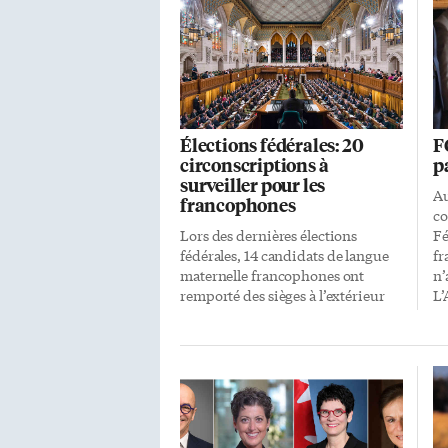
Élections fédérales: 20
F
circonscriptions à
p
surveiller pour les
Au
francophones
co
Lors des dernières élections
Fé
fédérales, 14 candidats de langue
fr
maternelle francophones ont
n’
remporté des sièges à l’extérieur
L’
du Québec. En vue du prochain
re
scrutin, le 21 octobre, il est
ma
intéressant de se demander à quoi
l’
pourrait ressembler la prochaine
pr
délégation de députés issus des
po
communautés francophones à
él
partir d’un tour d’horizon des
En