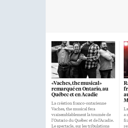
«Vaches, the musical»
R
remarqué en Ontario, au
f
Québec et en Acadie
a
M
La création franco-ontarienne
Vaches, the musical fera
La
vraisemblablement la tournée de
a 
l’Ontario du Québec et de l’Acadie.
fr
Le spectacle, sur les tribulations
re