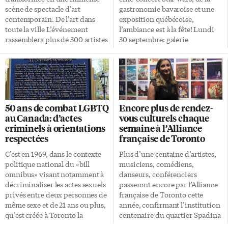
Marcoux, directeur de
scène de spectacle d’art
gastronomie bavaroise et une
l’Observatoire démographique
contemporain. De l’art dans
exposition québécoise,
et statistique de l’espace
toute la ville L’événement
l’ambiance est à la fête! Lundi
francophone (Université […]
rassemblera plus de 300 artistes
30 septembre: galerie
locaux, nationaux et
Thompson Landry Les œuvres
internationaux à partir de 19h
abstraites et dynamiques de la
jusqu’à 7h du matin. 88
singulière artiste canado-
attractions seront réparties
suisse, Francine Simonin,
dans la ville pour l’événement.
contrastent avec les œuvres
Deux expositions seront
hyper réalistes de Paul
50 ans de combat LGBTQ
Encore plus de rendez-
également organisées à
Béliveau, illustrant la diversité
au Canada: d’actes
vous culturels chaque
Scarborough et à Fort York. Les
de l’art contemporain
criminels à orientations
semaine à l’Alliance
démonstrations artistiques de
québécois, à la galerie
respectées
française de Toronto
cette année auront pour thème
Thompson Landry. Les 21
le Continuum. Ce thème
œuvres de Simonin choisies
C’est en 1969, dans le contexte
Plus d’une centaine d’artistes,
interroge sur le
pour l’exposition sont une
politique national du «bill
musiciens, comédiens,
commencement et la fin, le
rétrospective de 2000 à 2015,
omnibus» visant notamment à
danseurs, conférenciers
changement et l’évolution à
tandis que la série Les
décriminaliser les actes sexuels
passeront encore par l’Alliance
l’image de la ville de […]
Autodafés de Béliveau
privés entre deux personnes de
française de Toronto cette
représente une accumulation
même sexe et de 21 ans ou plus,
année, confirmant l’institution
d’ouvrages brûlés, […]
qu’est créée à Toronto la
centenaire du quartier Spadina
première initiative faisant du
et Bloor dans son rôle de