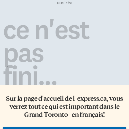
de la ville, son nom ne
histoire, une carrière Corneille
Publicité
convenait plus. La résolution a
est né en Allemagne, il passe
été adoptée à l’unanimité.
son enfance au Rwanda puis
ce n'est
Nouveau conseil
immigre au Québec en 1977. En
d’administration Aucune
1993, il intègre un groupe de
mention n’a été faite du départ
RnB qui remporte le concours
de René C. Viau de la vice-
Découverte 1993 à la télévision
pas
présidence du Centre lors […]
rwandaise, et il commence à
composer. À 17 ans, l’artiste
perd […]
fini...
Sur la page d'accueil de
l-express.ca
, vous
verrez tout ce qui est important dans le
Grand Toronto - en français!