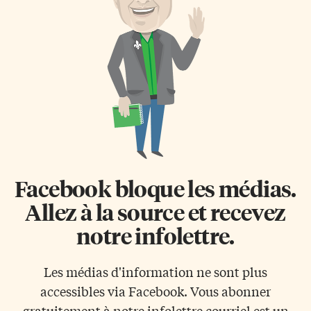
l’art participait cette semaine, à
échapper aux voyous qui
Toronto, à une avant-première
veulent le mettre à terre. En
de l’exposition Early Rubens,
sortant du travail, il rentre chez
au Musée des beaux-arts de
sa mère dont […]
l’Ontario (Art Gallery of
Ontario). L’exposition porte sur
les oeuvres produites durant
[…]
Facebook bloque les médias.
Allez à la source et recevez
notre infolettre.
Les médias d'information ne sont plus
accessibles via Facebook. Vous abonner
gratuitement à notre infolettre courriel est un