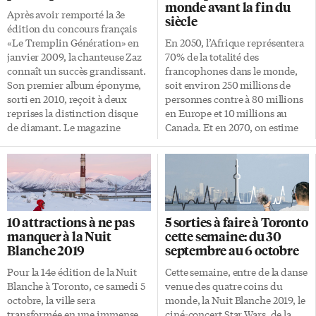
monde avant la fin du
Après avoir remporté la 3e
siècle
édition du concours français
«Le Tremplin Génération» en
En 2050, l’Afrique représentera
janvier 2009, la chanteuse Zaz
70% de la totalité des
connaît un succès grandissant.
francophones dans le monde,
Son premier album éponyme,
soit environ 250 millions de
sorti en 2010, reçoit à deux
personnes contre à 80 millions
reprises la distinction disque
en Europe et 10 millions au
de diamant. Le magazine
Canada. Et en 2070, on estime
culturel français Télérama parle
que le nombre de francophones
de révélation de l’été grâce à son
s’élèvera à au moins 450
tube Je veux, élu chanson
millions et peut-être jusqu’à 750
originale de l’année lors des
millions, encore ici grâce à la
Victoires de la musique 2011.
croissance de l’Afrique. Dans la
Effet miroir, son dernier album
nouvelle édition 2019 de leur
10 attractions à ne pas
5 sorties à faire à Toronto
sorti en novembre 2018, signe le
ouvrage La langue française
manquer à la Nuit
cette semaine: du 30
retour de l’artiste après 4 ans
dans le monde, Alexandre
Blanche 2019
septembre au 6 octobre
d’une tournée mondiale pour
Wolff, responsable de
son album de chansons
l’Observatoire de la langue
Pour la 14e édition de la Nuit
Cette semaine, entre de la danse
originales Recto Verso, sorti en
française (Organisation
Blanche à Toronto, ce samedi 5
venue des quatre coins du
2013. Elle chantera à […]
internationale de la
octobre, la ville sera
monde, la Nuit Blanche 2019, le
francophonie), et Richard
transformée en une immense
ciné-concert Star Wars, de la