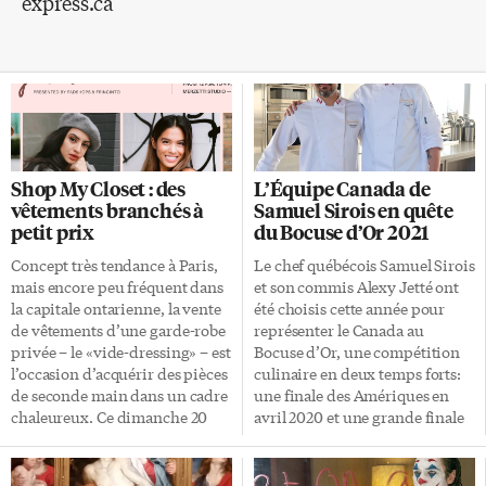
express.ca
Shop My Closet : des
L’Équipe Canada de
vêtements branchés à
Samuel Sirois en quête
petit prix
du Bocuse d’Or 2021
Concept très tendance à Paris,
Le chef québécois Samuel Sirois
mais encore peu fréquent dans
et son commis Alexy Jetté ont
la capitale ontarienne, la vente
été choisis cette année pour
de vêtements d’une garde-robe
représenter le Canada au
privée – le «vide-dressing» – est
Bocuse d’Or, une compétition
l’occasion d’acquérir des pièces
culinaire en deux temps forts:
de seconde main dans un cadre
une finale des Amériques en
chaleureux. Ce dimanche 20
avril 2020 et une grande finale
octobre à Toronto, au Studio
internationale à Lyon en
Merzetti, 70 Queens Wharf
janvier 2021. Ils étaient à
Road (Bathurst et Fort York),
Toronto la semaine dernière