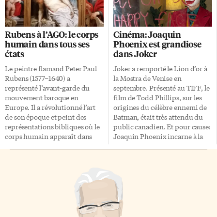
aura lieu Shop My Closet,
pour un petit-déjeuner exclusif
l’occasion de renouveler votre
au Monogram Kitchen du
garde-robe lors de la vente
quartier Caledonia et Eglinton,
Rubens à l’AGO: le corps
Cinéma: Joaquin
unique des vêtements de cinq
où plusieurs chefs cuisiniers
humain dans tous ses
Phoenix est grandiose
influenceuses torontoises. Cet
torontois de renom étaient
états
dans Joker
événement, organisé par les
également présents. La
Françaises Astrid Moulin, alias
reconnaissance suprême en
Le peintre flamand Peter Paul
Joker a remporté le Lion d’or à
Fringinto, et Chrystelle
gastronomie Le Bocuse d’Or, du
Rubens (1577–1640) a
la Mostra de Venise en
Mavinga, s’adresse aux accros
nom du célèbre chef lyonnais
représenté l’avant-garde du
septembre. Présenté au TIFF, le
du magasinage. On pourra
Paul Bocuse, est une
mouvement baroque en
film de Todd Phillips, sur les
échanger avec Melanie Pace
compétition féroce. La gagner
Europe. Il a révolutionné l’art
origines du célèbre ennemi de
(@melaniepace), Yandra […]
représente le Graal […]
de son époque et peint des
Batman, était très attendu du
représentations bibliques où le
public canadien. Et pour cause:
corps humain apparaît dans
Joaquin Phoenix incarne à la
tous ses états. «Quand vous
perfection un Joker torturé.
découvrez Rubens pour la
D’Arthur Fleck au Joker La
première fois, vous ne pouvez
scène se déroule à Gotham, en
vous en défaire, vous le voyez
1980. Arthur Fleck est un
partout», commente Alexandra
homme misérable, travaillant
Suda, directrice du Musée des
comme clown dans une
beaux-arts du Canada à Ottawa.
compagnie miteuse de la ville
Cette éminente historienne de
où il passe son temps à