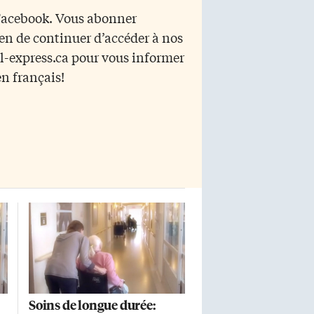
de tous les milieux L’organisme a
 Facebook. Vous abonner
ù
vu le jour en 2019, avec l’objectif
yen de continuer d’accéder à nos
d’offrir un environnement et une
de
qualité de vie en langue française
r l-express.ca pour vous informer
aux personnes âgées de la […]
en français!
]
Soins de longue durée: