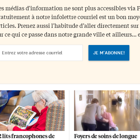
ancophone de 37 lits. Des
25 salles d’urgence ont fermé
es médias d'information ne sont plus accessibles via
lliers d’heures de bénévolat
temporairement à un moment o
ratuitement à notre infolettre courriel est un bon mo
an Roy a jeté les bases de la
un autre, dans plusieurs régions.
signation du Pavillon Omer
Le gouvernement conservateur 
rticles. Prenez aussi l'habitude d’aller directement su
slauriers sous la Loi sur les
Doug Ford a dévoilé jeudi matin
ur ce qui ce passe dans notre grande ville et ailleurs... 
rvices en français de l’Ontario.
un «Plan pour rester ouvert» à […
 […]
ail
dress
2 lits francophones de
Foyers de soins de longue