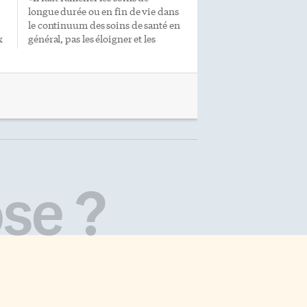
longue durée ou en fin de vie dans
le continuum des soins de santé en
x
général, pas les éloigner et les
isoler.» C’est la réflexion que se fait
e
Barbara Ceccarelli, la directrice
générale de CAH, le centre pour
aînés francophones au centre-ville
de Toronto, au lendemain de la
diffusion du rapport accablant de
c
l’Armée canadienne sur cinq
centres de soins de longue durée
où le gouvernement de l’Ontario
,
lui avait demandé d’intervenir à la
se ?
fin d’avril, parce qu’on semblait y
is
avoir perdu le contrôle de
l’épidémie de CoViD-19. Mouches
et coquerelles, nutrition
inadéquate, couches […]
a