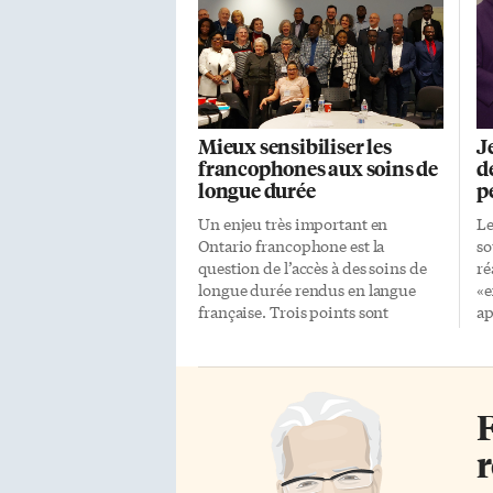
Mieux sensibiliser les
J
francophones aux soins de
d
longue durée
p
Un enjeu très important en
Le
Ontario francophone est la
so
question de l’accès à des soins de
ré
longue durée rendus en langue
«e
française. Trois points sont
ap
centraux à ce sujet: il y a un
la
problème de communication, de
Ro
matériel et de personnel. Tout cela
fo
a été mis en lumière lors du forum
Be
F
«Les soins de longue durée pour
co
les francophones dans le grand
fo
r
Toronto», organisé le 31 mars au
la
Collège Boréal par l’Entité 3 de
Om