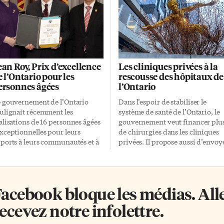
ean Roy, Prix d’excellence
Les cliniques privées à la
e l’Ontario pour les
rescousse des hôpitaux de
ersonnes âgées
l’Ontario
 gouvernement de l’Ontario
Dans l’espoir de stabiliser le
ulignait récemment les
système de santé de l’Ontario, le
alisations de 16 personnes âgées
gouvernement veut financer plu
xceptionnelles pour leurs
de chirurgies dans les cliniques
ports à leurs communautés et à
privées. Il propose aussi d’envoy
 province». Parmi elles: Jean
des patients hospitalisés en atten
y, bénévole de longue date au
d’une place en foyer de soins de
yer de soins de longue durée
longue durée dans des
ndale Acres, et membre de son
établissements loin de chez eux
acebook bloque les médias. Allez
mité consultatif. C’est dans ce
qu’ils n’ont pas choisi. Les
yer de l’Est de Toronto, géré par
hôpitaux ontariens ont été mis à
ecevez notre infolettre.
 Ville, où se trouve le Pavillon
rude épreuve au cours de l’été pa
er Deslauriers, un étage
la pénurie de personnel. Environ