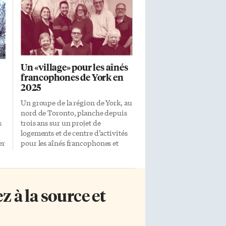
Un «village» pour les aînés
francophones de York en
2025
Un groupe de la région de York, au
nord de Toronto, planche depuis
s
trois ans sur un projet de
logements et de centre d’activités
er
pour les aînés francophones et
te
francophiles. Réunie en assemblée
générale ce samedi 29 janvier, la
Communauté du Trille blanc
estime pouvoir réaliser son projet
 à la source et
de «village» multigénérationnel en
2025. 2022 sera l’année de l’achat
r
du terrain et de la consolidation de
la gouvernance du projet. Des gens