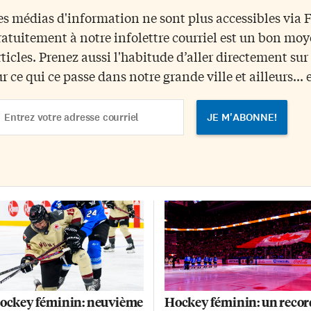
lgré avoir pris les devants dans
derniers matchs. Minnesota, les
es médias d'information ne sont plus accessibles via
 rencontre et donné le ton, les
négligées de la série, sont arrivée
ratuitement à notre infolettre courriel est un bon mo
ple Leafs ont par la suite vu les
à Toronto confiantes avec le
siteurs prendre le contrôle de la
momentum de leur côté. Denisa
rticles. Prenez aussi l'habitude d’aller directement su
rtie. […]
Krizova a ouvert la marque pour
ur ce qui ce passe dans notre grande ville et ailleurs... 
les visiteuses et malgré une
réplique de […]
ail
dress
ockey féminin: neuvième
Hockey féminin: un recor