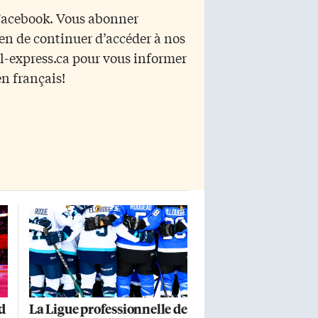
Hannah Miller confirmer la
 Facebook. Vous abonner
s
victoire avec 10 secondes à faire au
yen de continuer d’accéder à nos
match. Malgré les effort de
Minnesota, Kristen Campbell a
r l-express.ca pour vous informer
effectué 21 arrêts pour obtenir son
en français!
2e […]
d
La Ligue professionnelle de