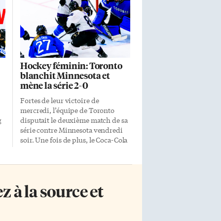
Hockey féminin: Toronto
blanchit Minnesota et
mène la série 2-0
Fortes de leur victoire de
mercredi, l’équipe de Toronto
g
disputait le deuxième match de sa
série contre Minnesota vendredi
soir. Une fois de plus, le Coca-Cola
Coliseum affichait complet. Il n’y a
pas de doute, le hockey féminin
est extrêmement populaire à
Toronto. Les partisans ont dû
 à la source et
is
attendre à la toute fin de la partie
avant de voir une équipe toucher
la cible. Toronto a pris les devants
(Jesse Compher) avant de voir