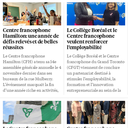
Centre francophone
Le Collège Boréal et le
Hamilton: une année de
Centre francophone
défis relevés et de belles
veulent renforcer
réussites
l’employabilité
Le Centre francophone
Le Collège Boréal et le Centre
Hamilton (CFH) a tenu sa 54e
francophone du Grand Toronto
assemblée générale annuelle le 4
(CFGT) viennent de conclure
novembre dernier dans ses
un partenariat destiné à
bureaux de la rue Mulberry.
stimuler l’employabilité, la
L’événement marquait la fin
formation et l’innovation
d’une année riche en activités,
entrepreneuriale au sein de la
en projets ambitieux et en défis
communauté francophone de
relevés avec détermination.
la région. L’entente s’adresse
Malgré la baisse des
aux gens qui cherchent des
subventions et la hausse des
services sociaux, ainsi qu’à des
coûts de fonctionnement,
chercheurs d’emplois, qu’ils
l’organisme a su maintenir une
soient nouveaux arrivants,