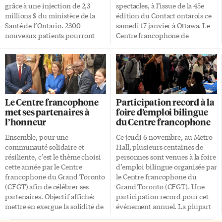
grâce à une injection de 2,3
spectacles, à l’issue de la 45e
millions $ du ministère de la
édition du Contact ontarois ce
Santé de l’Ontario. 2300
samedi 17 janvier à Ottawa. Le
nouveaux patients pourront
Centre francophone de
prétendre à un médecin de
Hamilton organise notamment
famille ou un infirmier
sa FrancoFest de trois jours,
praticien, et les temps d’attente
autour de la St-Jean, mettant en
continueront de diminuer. Le
vedette plusieurs artistes de la
CFGT opère deux cliniques: au
francophonie canadienne et
3e étage du 555 Richmond
parfois de l’extérieur du pays.
Le Centre francophone
Participation record à la
Ouest (son siège social), et au 5
Organisé par Réseau Ontario,
met ses partenaires à
foire d’emploi bilingue
Fairview Mall Drive. «Trop de
Contact ontarois est le marché
l’honneur
du Centre francophone
personnes vivent encore sans
annuel des spectacles où des
médecins de famille ou
diffuseurs, comme des centres
Ensemble, pour une
Ce jeudi 6 novembre, au Metro
rencontrent des obstacles pour
culturels et des conseils
communauté solidaire et
Hall, plusieurs centaines de
accéder à des soins primaires
scolaires, peuvent examiner
résiliente, c’est le thème choisi
personnes sont venues à la foire
dans leur langue. Ce que nous
l’offre des chanteurs,
cette année par le Centre
d’emploi bilingue organisée par
annonçons aujourd’hui […]
musiciens, humoristes,
francophone du Grand Toronto
le Centre francophone du
compagnies de théâtre qui
(CFGT) afin de célébrer ses
Grand Toronto (CFGT). Une
souhaitent tourner en Ontario.
partenaires. Objectif affiché:
participation record pour cet
[…]
mettre en exergue la solidité de
événement annuel. La plupart
la collaboration entre les
des participants à l’événement