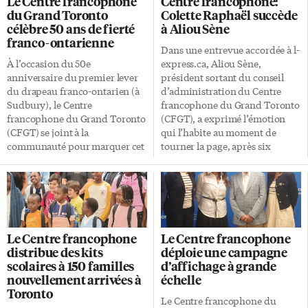
Le Centre francophone
Centre francophone:
programmation variée et de
jeunes diplômés ou en
du Grand Toronto
Colette Raphaël succède
grande qualité, tout en
reconversion professionnelle. À
célèbre 50 ans de fierté
à Aliou Sène
renforçant son impact culturel
en croire les responsables des
franco-ontarienne
et communautaire. La
deux organismes, cette entente
Dans une entrevue accordée à l-
présidente Anika Kuhnert a
repose sur une volonté
À l’occasion du 50e
express.ca, Aliou Sène,
salué le travail de l’équipe.
commune d’optimiser les
anniversaire du premier lever
président sortant du conseil
«Malgré ces contraintes, notre
ressources et de coordonner les
du drapeau franco-ontarien (à
d’administration du Centre
équipe du tonnerre a fait
efforts afin de mieux répondre
Sudbury), le Centre
francophone du Grand Toronto
preuve d’un engagement et
aux besoins sans cesse
francophone du Grand Toronto
(CFGT), a exprimé l’émotion
d’une créativité remarquables
croissants des francophones de
(CFGT) se joint à la
qui l’habite au moment de
pour maintenir […]
la région du Grand Toronto en
communauté pour marquer cet
tourner la page, après six
matière […]
événement historique ce jeudi
années d’engagement au
25 septembre. «Symbole d’unité
service de l’organisme. Selon
et de résilience, le drapeau vert
lui, le CFGT se trouve
et blanc incarne depuis 1975 la
aujourd’hui dans une position
détermination des Franco-
«solide», jouissant d’une
Ontariennes et Franco-
visibilité croissante et affirmant
Le Centre francophone
Le Centre francophone
Ontariens à préserver leur
de plus en plus son rôle de
distribue des kits
déploie une campagne
langue, leur culture et leurs
leadership au sein de la
scolaires à 150 familles
d’affichage à grande
droits», indique la PDG Estelle
francophonie ontarienne.
nouvellement arrivées à
échelle
Duchon. «Le drapeau franco-
«Quand on parle du CFGT, on
Toronto
ontarien nous rappelle d’où
parle d’un leadership qui
Le Centre francophone du