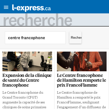
recherche
Rechercher :
Expansion de la clinique
Le Centre francophone
de santé du Centre
de Hamilton remporte le
francophone
prix FrancoFlamme
Le Centre francophone du
Le Centre francophone de
Grand Toronto (CFGT)
Hamilton a remporté le prix
augmente la capacité de ses
FrancoFlamme, soulignant
cliniques de soins primaires
l’engagement d’un diffuseur de