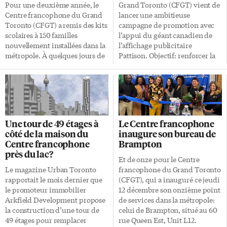
nous venons et nous inspire à
s’exerce non seulement dans le
Pour une deuxième année, le
Grand Toronto (CFGT) vient de
bâtir un avenir plus fort et plus
Grand Toronto, mais également
Centre francophone du Grand
lancer une ambitieuse
inclusif. Chaque jour, notre
à l’échelle provinciale»,
Toronto (CFGT) a remis des kits
campagne de promotion avec
équipe travaille à rendre le
souligne Aliou Sène en marge
scolaires à 150 familles
l’appui du géant canadien de
français vivant et accessible à
de l’assemblée générale […]
nouvellement installées dans la
l’affichage publicitaire
[…]
métropole. À quelques jours de
Pattison. Objectif: renforcer la
la rentrée scolaire, l’opération
visibilité de ses services et
est organisée en partenariat
braquer les projecteurs sur
avec l’Association des
l’impact concret de ses actions
enseignantes et des enseignants
auprès de la population
franco-ontariens (AEFO). Une
francophone du Grand
trentaine de participants, dont
Toronto. Trouver sa place.
Une tour de 49 étages à
Le Centre francophone
une dizaine de familles
Ensemble., c’est le slogan choisi
côté de la maison du
inaugure son bureau de
bénéficiaires, ont répondu
par les responsables de la
Centre francophone
Brampton
présents à la première des trois
nouvelle campagne publicitaire
près du lac?
remises officielles de ces kits, ce
du CFGT. Il s’agit d’affiches
Et de onze pour le Centre
19 août au siège social du CFGT
extérieures qui seront visibles
Le magazine Urban Toronto
francophone du Grand Toronto
au centre-ville. On se déplaçait
notamment dans les transports
rapportait le mois dernier que
(CFGT), qui a inauguré ce jeudi
au bureau de Mississauga le 20
en commun et sur les panneaux
le promoteur immobilier
12 décembre son onzième point
août, et le 22 août à celui de
urbains, avec pour objectif
Arkfield Development propose
de services dans la métropole:
Scarborough. 150 familles
déclaré, rapprocher les Franco-
la construction d’une tour de
celui de Brampton, situé au 60
«Aujourd’hui, nous […]
Torontois des services du
49 étages pour remplacer
rue Queen Est, Unit L12.