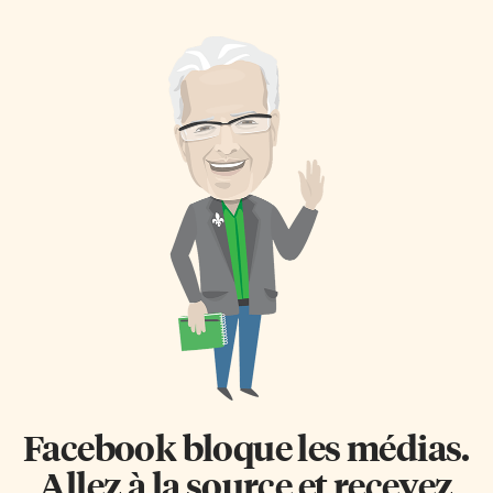
partenaires du Centre et ce
étaient des nouveaux arrivants,
dernier, ainsi que la diversité
soulignant leur difficulté de
des services offerts à la
trouver du travail dans la
communauté francophone du
métropole anglophone. Un
Grand Toronto. Organismes
marché du travail sous tension
communautaires, institutions,
Toronto, cœur de l’économie
bailleurs de fonds, écoles,
canadienne, n’est pas au
centres de santé, entreprises
meilleur de sa forme. Le taux de
associations… ce brunch
chômage est aujourd’hui
annuel, le 3 décembre au siège
d’environ 9,5 %, selon Job Bank.
social du 555 rue Richmond
C’est un taux supérieur à la
Ouest, a rassemblé la quasi-
moyenne nationale et
totalité des partenaires et
provinciale. Les francophones
collaborateurs du CFGT. «On est
unilingues – une minorité […]
là aujourd’hui pour célébrer […]
Facebook bloque les médias.
Allez à la source et recevez