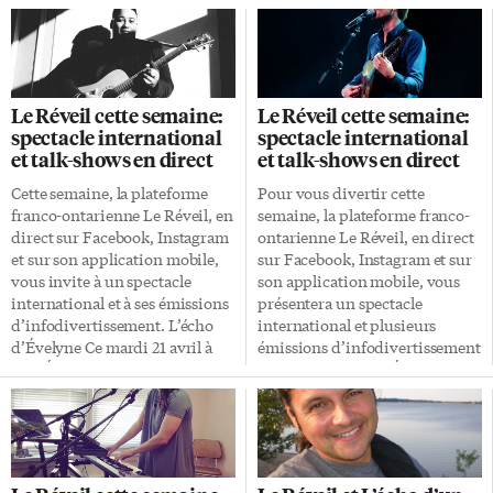
Le Réveil cette semaine:
Le Réveil cette semaine:
spectacle international
spectacle international
et talk-shows en direct
et talk-shows en direct
Cette semaine, la plateforme
Pour vous divertir cette
franco-ontarienne Le Réveil, en
semaine, la plateforme franco-
direct sur Facebook, Instagram
ontarienne Le Réveil, en direct
et sur son application mobile,
sur Facebook, Instagram et sur
vous invite à un spectacle
son application mobile, vous
international et à ses émissions
présentera un spectacle
d’infodivertissement. L’écho
international et plusieurs
d’Évelyne Ce mardi 21 avril à
émissions d’infodivertissement
13h, Évelyne rencontra la jeune
en direct. L’écho d’Évelyne
Autochtone Andréa Goulet
Dans son émission
résidant dans la réserve de
quotidienne, mardi le 14 avril à
Nipissing. Elles discuteront de
13h, Évelyne soulèvera son
la fierté autochtone et de
implication dans les différents
réconciliation. De plus, Évelyne
rassemblements franco-