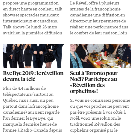
recevra l’auteur-compositeur-
principalement en Ontario,
propose une programmation
Le Réveil offre à plusieurs
interprète franco-ontarien
impliquant à ce jour 32 000
en direct haute en couleur: talk-
artistes de la francophonie
Brian St-Pierre, afin de discuter
artistes professionnels et
shows et spectacles musicaux
canadienne une diffusion en
de musique et de fierté
comédiens bénévoles.
internationaux et canadiens.
direct pour leur permettre de
francophone. Cinéma Mardi
L’organisme réalise aussi des
Talk-shows Ce lundi 23 mars
réaliser une performance dans
soir à 20h, William […]
productions vidéo. Au lieu de
avait lieu la première diffusion
le confort de leur maison, loin
la tournée […]
en direct avec les quatre
des salles de spectacles. William
animateurs (Charley, Philippe,
Burton, le fondateur de ce
Évelyne et Alicia) des nouveaux
média d’Ottawa (dont
talk-shows du Réveil. Ils ont
l’application Apple et Android
surtout discuté de ce qui allait
sort dans les prochains jours),
se passer dans leur émission de
explique que le Réveil «est un
Bye Bye 2019 : le réveillon
Seul à Toronto pour
cette semaine. Cette première
agenda culturel permettant de
devant la télé
Noël? Participez au
émission était animée par
favoriser le lien entre les artistes
«Réveillon des
Wiliam Burton, le fondateur du
et leurs publics». L’idée initiale
Plus de 4,4 millions de
orphelins»!
Réveil. Ce mercredi 25 mars à
C’est grâce à une publication
téléspectateurs (surtout au
19h, Évelyne invitait les gens à
Facebook du chanteur Medhi
Québec, mais aussi un peu
Si vous ne connaissez personne
peindre avec elle un tableau de
Cayenne demandant à son
partout dans la francophonie
ou que vos proches ne peuvent
Bob Ross. À 19h30, Alycia jouait
public s’il devait faire une
canadienne) auraient regardé
pas être présents à vos côtés à
[…]
prestation en direct de chez lui,
l’an dernier le Bye Bye, qui
Noël, voici une solution: le
[…]
marque la dernière heure de
traditionnel Réveillon des
l’année à Radio-Canada depuis
orphelins organisé par le