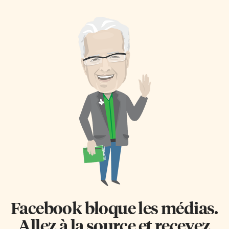
district catholique de l’Est
rendez-vous. Chaque émission
ontarien, la Journée Unis
est disponible sur la page
CSDCEO – Leadership culturel
Facebook du Réveil et son
EN ACTION financé par
application mobile. L’écho
Patrimoine Canadien sera
d’Evelyne Ce mardi 28 avril à
adaptée virtuellement en raison
13h, Evelyne rencontrera Jean-
du CoViD-19 et sera présentée
François Desforges et Jean-
sous forme de capsules de 15
Sébastien Boyer. Ayant grandi
minutes diffusées du lundi 4
avec l’Écho d’un peuple, ils se
mai au jeudi 7 mai à 12h30.
sont impliqués dans plusieurs
William Burton ainsi que les
de leurs activités culturelles
deux élèves-conseillers du
notamment leur méga spectacle
CSDCEO, Olivier Laurendeau et
et le tournage de la série
[…]
documentaire Le Nouveau
Monde de Champlain. «Avec
ces deux Franco-Ontariens, je
parlerai […]
Facebook bloque les médias.
Allez à la source et recevez