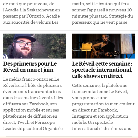
de musique pour vous, de
matin, soit le bouton qui fera
l’Acadie à la Saskatchewan en
sonner l’appareil à nouveau 10
passant par l’Ontario. Acadie
minutes plus tard. Stratégie du
aux sonorités de velours Les
paresseux qui ne veut pas se
Hay Babies avaient toutes les
lever, ou pratique bénéfique
raisons de fêter en 2024. Pour
pour la santé? Le contre-
leurs 12 ans d’existence, le trio
argument était
d’autrices-compositrices-
traditionnellement que ce
interprètes féminin a lancé fin
bouton entraîne un sommeil
octobre Tintamarre, un 4e
fragmenté — du moins,
Des primeurs pour Le
Le Réveil cette semaine :
album à l’image de leurs talents.
pendant 10 minutes, ou 20, ou
Réveil en mai et juin
spectacle international,
Le nouvel opus de dix chansons
30, en fonction du nombre de
talk-shows en direct
met en évidence la richesse de
fois que l’on appuie dessus. Et
Le média franco-ontarien Le
la voix et de la musicalité des
qu’un sommeil fragmenté ou
Réveil sera l’hôte de plusieurs
Cette semaine, la plateforme
trois Acadiennes. Les thèmes
interrompu n’a jamais été
événements franco-ontariens
franco-ontarienne Le Réveil,
[…]
recommandé pour une bonne
dans les semaines à venir. Il les
vous propose une
hygiène du sommeil. Grosse
diffusera sur Facebook, son
programmation tout en couleur
différence entre la nuit et le
application mobile et sur ses
en direct sur Facebook,
matin Mais ici, […]
plateformes de diffusion en
Instagram et son application
direct, Twich et Périscope.
mobile. Un spectacle
Leadership culturel Organisée
international et des émissions
par le Conseil scolaire de
d’infodivertissements sont au