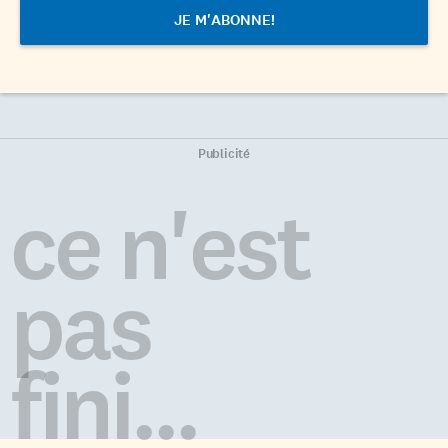
Publicité
ce n'est
pas
fini...