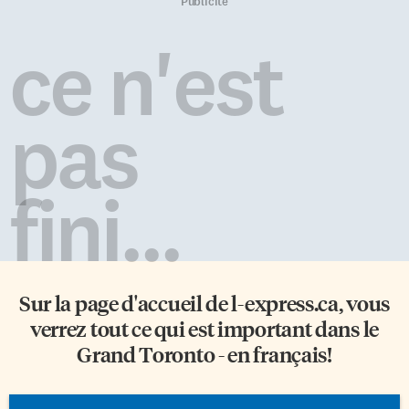
aînés sont sur des listes
Prince. Le mariage du couple
Publicité
d’attentes de foyers dans le
fut célébré dans l’allégresse en
Grand Toronto. Le besoin est
août 2018. La demande de
ce n'est
donc pressant dans la
parrainage fut déposée et reçue
communauté. Afin de combler
à l’IRCC (Immigration, Réfugiés
ce manque, l’Entité 3 de
et Citoyenneté Canada) en
planification des services de
décembre 2018. Toutes les
pas
santé en français s’est
étapes du processus […]
rapprochée de Bennett Village,
[…]
fini...
Sur la page d'accueil de
l-express.ca
, vous
verrez tout ce qui est important dans le
Grand Toronto - en français!