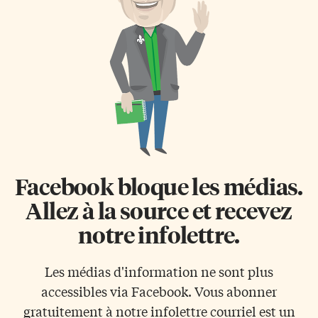
Beaches Lorsqu’Alliance a
écran Ces dernières sont toutes
ouvert le Beach Cinemas en
inspirées d’adaptations
1999 (à l’emplacement du
littéraires québécoises. Parmi
bâtiment administratif de la
les heureux élus, on compte 9
piste de course de chevaux
œuvres de fiction, 5
Greenwood), […]
adaptations de livres pour les
jeunes qui seront […]
Facebook bloque les médias.
Allez à la source et recevez
notre infolettre.
Les médias d'information ne sont plus
accessibles via Facebook. Vous abonner
gratuitement à notre infolettre courriel est un