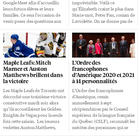
d’activités pouvant profiter de
des grades, grades
Google Meet afin d’accueillir
imprévisible. Voilà ce
nouvelles entreprises et de
honorifiques, certificats et
leurs futurs élèves et leurs
qu’Élizabeth craint le plus dans
groupes démographiques
diplômes au nom de
familles. Ce sera l’occasion de
Marie-moi, Peter Pan, roman de
intéressés: de l’agriculture aux
l’Université. Et il participera
venir poser des questions aux
Laviolette. On ne donne pas de
garderies, en passant par […]
aux assemblées […]
membres du personnel de
prénom, mais la photo en
l’école de votre choix, y
quatrième de couverture
compris la directrice ou le
montre une jeune femme.
directeur de l’école. Les soirées
Laviolette décrit le parcours
d’information sont notamment
d’une personne qui ne sait pas
l’occasion de découvrir les
comment vieillir, « comment
Maple Leafs: Mitch
L’Ordre des
programmes d’études et
faire pour saisir
Marner et Auston
francophones
activités parascolaires
l’impermanence de son
Matthews brillent dans
d’Amérique 2020 et 2021
dispensés dans chaque école
existence ». L’autrice peint avec
la victoire
à 14 personnalités
MonAvenir. Des réponses Déjà,
les épluchures de son cœur.
le Conseil scolaire offre des
Tout le roman porte sur la
Les Maple Leafs de Toronto ont
L’Ordre des francophones
réponses à la question
difficulté d’apprivoiser le
décroché une troisième victoire
d’Amérique, remis
«pourquoi choisir une école
dépérissement. On ne se rend
consécutive mardi soir alors
annuellement à sept
catholique secondaire de
pas compte qu’on va vieillir
qu’ils accueillaient les Golden
récipiendaires par le Conseil
langue française?» Une culture
« La plupart des gens se rendent
Knights de Vegas pour la seule
supérieur de la langue française
francophone inclusive. «Un
pas compte qu’ils […]
fois cette saison. Les joueurs
du Québec (CSLF), reconnaît les
environnement 100% […]
vedettes Auston Matthews,
mérites des personnes qui se
Mitch Marner et William
consacrent au maintien et à