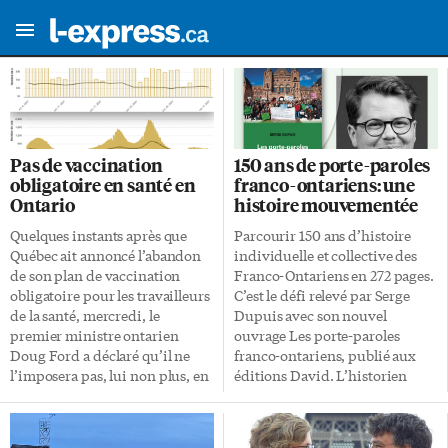
Pas de vaccination
150 ans de porte-paroles
obligatoire en santé en
franco-ontariens: une
Ontario
histoire mouvementée
Quelques instants après que
Parcourir 150 ans d’histoire
Québec ait annoncé l’abandon
individuelle et collective des
de son plan de vaccination
Franco-Ontariens en 272 pages.
obligatoire pour les travailleurs
C’est le défi relevé par Serge
de la santé, mercredi, le
Dupuis avec son nouvel
premier ministre ontarien
ouvrage Les porte-paroles
Doug Ford a déclaré qu’il ne
franco-ontariens, publié aux
l’imposera pas, lui non plus, en
éditions David. L’historien
Ontario. Dans une déclaration
natif de Sudbury a présenté son
écrite envoyée aux médias, le
essai lors d’une conférence en
premier ministre a laissé savoir
ligne le 28 octobre. Un