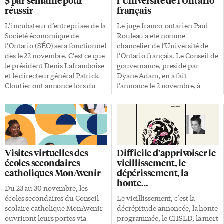
$ par semaine pour
l’Université de l’Ontario
réussir
français
L’incubateur d’entreprises de la
Le juge franco-ontarien Paul
Société économique de
Rouleau a été nommé
l’Ontario (SÉO) sera fonctionnel
chancelier de l’Université de
dès le 22 novembre. C’est ce que
l’Ontario français. Le Conseil de
le président Denis Laframboise
gouvernance, présidé par
et le directeur général Patrick
Dyane Adam, en a fait
Cloutier ont annoncé lors du
l’annonce le 2 novembre, à
lancement officiel vidéo sur
quelques jours de
Facebook le 3 novembre.
l’inauguration officielle de la
L’incubateur
nouvelle institution située au 9
EntrepreneuriatSÉO, le premier
Lower Jarvis au centre-ville de
couvrant l’ensemble de
Toronto, à quelques pas du lac.
l’Ontario français, offre un
Le «chancelier», explique-t-on
Visites virtuelles des
Difficile d’apprivoiser le
accompagnement personnalisé
ici, agira principalement
écoles secondaires
vieillissement, le
et flexible sur 14 semaines pour
comme «ambassadeur» de
catholiques MonAvenir
dépérissement, la
140 $ (10 $ par semaine!) aux
l’UOF, à titre bénévole. Alors
honte…
futurs entrepreneurs. Vidéos et
que le «recteur» Pierre Ouellette
Du 23 au 30 novembre, les
accompagnement personnalisé
est le véritable PDG de
écoles secondaires du Conseil
Le vieillissement, c’est la
Il est structuré en sept volets
l’établissement. Parmi ses
scolaire catholique MonAvenir
décrépitude annoncée, la honte
couvrant autant de secteurs
fonctions officielles, il remettra
ouvriront leurs portes via
programmée, le CHSLD, la mort