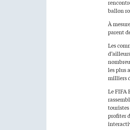
rencontr
ballon r
À mesure 
parent de
Les comm
d’ailleur
nombreux 
les plus
milliers 
Le FIFA F
rassemble
touristes
profiter 
interacti