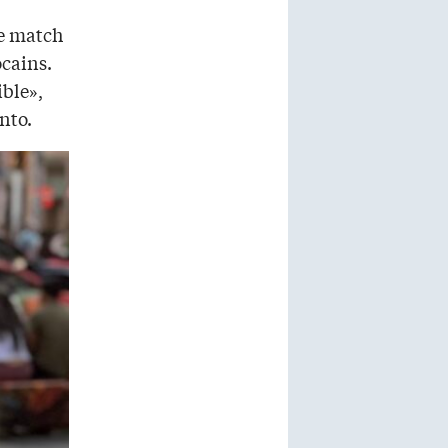
de match
ocains.
ible»,
nto.