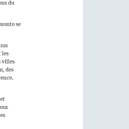
ous du
oronto se
enus
 les
 villes
r, des
cence.
 et
pour
ces