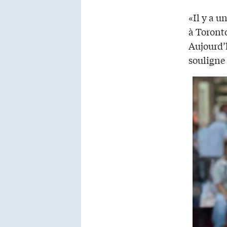
«Il y a u
à Toront
Aujourd’
souligne