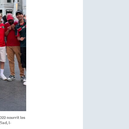
022 nourrit les
iad, l-