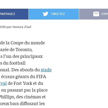
PARTAGEZ
TWEETEZ
ENV
2026 par Hamza Ziad
e de la Coupe du monde
arée de Toronto,
s l’un des principaux
s du football
ional. Des abords du
stade
 écrans géants du FIFA
ival
de Fort York et du
 en passant par la place
hillips, des cinémas et
reux bars diffusant les