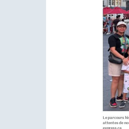
Le parcours hi
attentes de no
express.ca