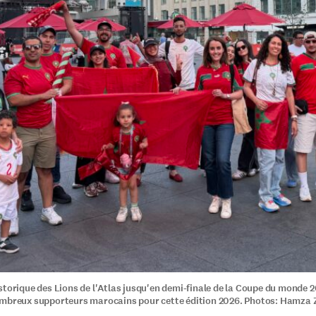
storique des Lions de l'Atlas jusqu'en demi-finale de la Coupe du monde 2
mbreux supporteurs marocains pour cette édition 2026. Photos: Hamza Z