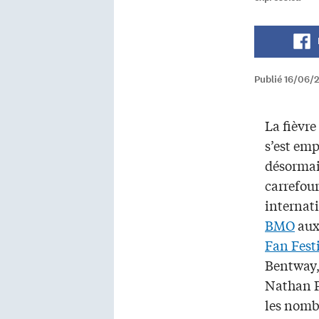
Publié 16/06/
La fièvr
s’est emp
désormai
carrefour
internat
BMO
aux
Fan Fest
Bentway,
Nathan P
les nomb