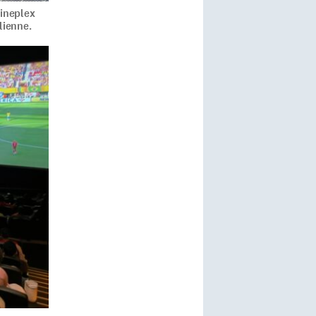
Cineplex
lienne.