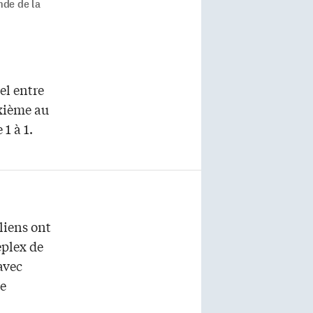
nde de la
el entre
ixième au
1 à 1.
liens ont
eplex de
avec
e