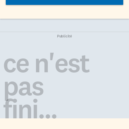
Publicité
ce n'est
pas
fini...