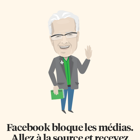
pris cette décision pour
les pays qui en auront encore
préserver la santé de tous. Cela
besoin. Selon une
est nécessaire, car cette année il
estimation du British Medical
n’y aura aucun cours en
Journal, les États-Unis
distanciel afin d’assurer les
détiendraient la palme dans ce
meilleures pratiques
scénario, avec plus de 1,2
d’enseignement», explique
milliard de doses à la fin de
Norman Gaudet, directeur par
2022. La Grande-Bretagne
intérim de l’établissement.
pourrait devoir jeter 421
Protocole sanitaire renforcé La
millions de doses, et le Canada
TFS est une école indépendante
près de 300 millions. Il est peu
ontarienne d’immersion
probable qu’on atteigne […]
française, reconnue par le
ministère français de
l’Éducation. Elle accueille […]
Facebook bloque les médias.
Allez à la source et recevez