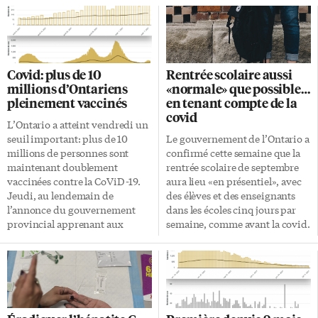
Covid: plus de 10
Rentrée scolaire aussi
millions d’Ontariens
«normale» que possible…
pleinement vaccinés
en tenant compte de la
covid
L’Ontario a atteint vendredi un
seuil important: plus de 10
Le gouvernement de l’Ontario a
millions de personnes sont
confirmé cette semaine que la
maintenant doublement
rentrée scolaire de septembre
vaccinées contre la CoViD-19.
aura lieu «en présentiel», avec
Jeudi, au lendemain de
des élèves et des enseignants
l’annonce du gouvernement
dans les écoles cinq jours par
provincial apprenant aux
semaine, comme avant la covid.
Ontariens qu’ils devront
Mais comme la covid n’a pas
présenter une preuve de
disparu, des mesures
vaccination pour participer à
d’adaptation et de protection
certaines activités, 44 000
demeureront en place… Et en
personnes ont roulé leur
cas d’éclosions locales ou
manche pour recevoir une dose
provinciales, les conseils