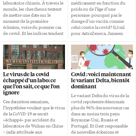
mission impossible sans un
laboratoire chinois. À travers le
médicament en fonction du
apport de fonds important et de
monde, les chercheurs tentent
poids ou de l’âge d’une
ressources humaines dans […]
de mettre une date sur le
personne: pourquoi pas le
moment de la première
dosage d’un vaccin comme
éclosion, voire du premier cas
celui contre la covid? 0,5 ml
de covid. Et les indices tendent
pour AstraZeneca, Janssen
vers octobre ou novembre 2019,
(Johnson & Johnson) et
soit un ou deux mois avant les
Moderna, 0,3 ml pour Pfizer…
premiers cas connus. Alerte à
Les directives du
Wuhan le 30 décembre 2019
gouvernement du Canada sont
Cette première alerte, elle avait
claires. Le dosage d’un vaccin
été sonnée le 30 décembre 2019.
est le même pour tous, quels
Le virus de la covid
Covid : voici maintenant
Ce jour-là, un message sur un
que soient le poids, la taille,
échappé d’un labo: ce
le variant Delta, bientôt
forum spécialisé en maladies
l’âge ou le sexe. Or, la question a
que l’on sait, ce que l’on
dominant
virales prévenait d’un «avis
été soulevée sur les médias
ignore
d’urgence sur le traitement
sociaux depuis le début de la
Le variant Delta du virus de la
d’une pneumonie de cause […]
campagne de vaccination.
Ces dernières semaines,
covid représente désormais
N’est-ce pas dangereux
l’hypothèse voulant que le virus
plus de 96% des nouveaux cas
d’injecter la même dose à une
de la CoViD-19 se serait
dans au moins trois pays:
femme de 18 ans […]
«échappé» par accident du
Royaume-Uni, Russie et
laboratoire de Wuhan en Chine
Portugal. Et il est responsable
– jadis attribuée aux
de nouvelles éclosions et