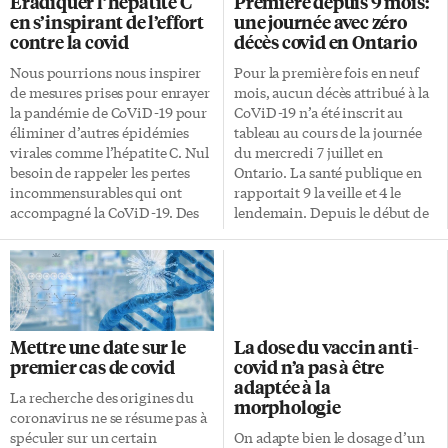
Éradiquer l’hépatite C
Première depuis 9 mois:
d’un vaccin anti-covid, plus
scolaires devront être prêts à
en s’inspirant de l’effort
une journée avec zéro
que n’importe quel jour depuis
reprendre l’enseignement à
contre la covid
décès covid en Ontario
deux semaines. Covid et
distance. Deux cours par
activités «non essentielles»
semaine au secondaire
Nous pourrions nous inspirer
Pour la première fois en neuf
Rappelons qu’à compter du 22
Innovation au secondaire: les
de mesures prises pour enrayer
mois, aucun décès attribué à la
septembre, les établissements
élèves suivront deux cours
la pandémie de CoViD-19 pour
CoViD-19 n’a été inscrit au
«non essentiels» comme les
seulement par semaine, puis
éliminer d’autres épidémies
tableau au cours de la journée
restaurants, gyms, cinémas,
passeront à deux autres sujets la
virales comme l’hépatite C. Nul
du mercredi 7 juillet en
concerts, événements sportifs,
semaine suivante. Cela
besoin de rappeler les pertes
Ontario. La santé publique en
casinos devront demander aux
permettra de limiter la […]
incommensurables qui ont
rapportait 9 la veille et 4 le
clients leur preuve de
accompagné la CoViD-19. Des
lendemain. Depuis le début de
vaccination pour pouvoir offrir
niveaux record de maladies et
la pandémie en mars 2020, 9228
[…]
de décès… Sans mentionner
personnes ont perdu la vie en
l’impact sur nos économies, la
raison du coronavirus. C’était la
vie sociale et le bien-être
première fois depuis le 14
mental. Vaccination à ARNm
octobre 2020 que la province
contre d’autres maladies Notre
rapportait un bilan ne
Mettre une date sur le
La dose du vaccin anti-
riposte sans précédent à la
comprenant aucune victime de
premier cas de covid
covid n’a pas à être
covid a cependant de bons
la covid au cours de la journée
adaptée à la
côtés, comme en témoigne la
précédente. Le variant Delta de
La recherche des origines du
morphologie
mise en place de la technologie
la covid en Ontario En tout, la
coronavirus ne se résume pas à
de vaccination à ARNm. Une
province […]
spéculer sur un certain
On adapte bien le dosage d’un