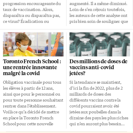
progression encourageante du
augmenté. Il a même diminué.
taux de vaccination. Alors,
Loin de s’en réjouir toutefois,
disparaîtra ou disparaîtra pas,
les auteurs de cette analyse ont
ce virus? Éradication ou
pris bien soin de souligner que
élimination de la covid? Faire
le risque n’était pas passé. « Nos
complètement disparaître le
résultats suggèrent que les
SRAS-CoV-2 serait un grand
interventions
soulagement pour plusieurs…
gouvernementales qui visent à
Mais il y a peu de chances que
réduire l’insécurité (économie,
cela arrive. À travers l’histoire,
logement, santé) et les services
Toronto French School :
Des millions de doses de
un seul virus a été
psychiatriques ciblés, devraient
une rentrée innovante
vaccins anti-covid
complètement éradiqué: la
être une priorité, dans le
malgré la covid
jetées?
variole. Le dernier
contexte d’une stratégie
«représentant» du virus de la
nationale de réduction du
Obligation vaccinale pour tous
Si la tendance se maintient,
variole a été observé en 1977. Un
suicide. Pas seulement pendant
les élèves à partir de 12 ans,
d’ici la fin de 2022, plus de 2
programme de vaccination
la fin de la pandémie de covid,
ainsi que pour le personnel ou
milliards de doses des
mondial avait été entrepris […]
mais après ». 7,34 suicides par
pour toute personne souhaitant
différents vaccins contre la
100 000 Leur […]
rentrer dans l’établissement.
covid pourraient avoir été
Voilà ce qu’a décidé de mettre
jetées aux poubelles dans la
en place la Toronto French
dizaine des pays les plus riches
School pour cette nouvelle
qui n’en auront plus besoin…
rentrée scolaire. «Nous avons
Plutôt que d’être envoyées dans