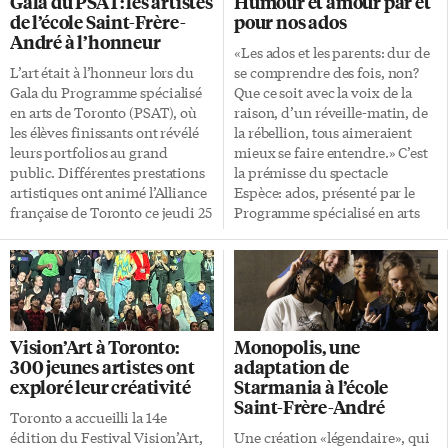
Gala du PSAT: les artistes
Humour et amour par et
s’associent régulièrement à
matinées scolaires les 3, 4, 5 et 6
de l’école Saint-Frère-
pour nos ados
d’autres réalisateurs, artistes,
juin. La légende du roi Arthur
André à l’honneur
DJs et danseurs pour offrir une
en musique Les années
«Les ados et les parents: dur de
«musique de party» inimitable.
précédentes, l’équipe du PSAT a
L’art était à l’honneur lors du
se comprendre des fois, non?
Les écoles franco-ontariennes,
proposé des réadaptations de
Gala du Programme spécialisé
Que ce soit avec la voix de la
dont ils remplissent toujours
Starmania et de Robin des Bois.
en arts de Toronto (PSAT), où
raison, d’un réveille-matin, de
[…]
Le spectacle permet de
les élèves finissants ont révélé
la rébellion, tous aimeraient
rassembler les cinq […]
leurs portfolios au grand
mieux se faire entendre.» C’est
public. Différentes prestations
la prémisse du spectacle
artistiques ont animé l’Alliance
Espèce: ados, présenté par le
française de Toronto ce jeudi 25
Programme spécialisé en arts
avril dernier. Un gala très
de Toronto (PSAT) à l’école
attendu Finissants du
secondaire catholique Saint-
Programme spécialisé en arts
Frère-André le jeudi 18 janvier
de Toronto, basé à l’école
à 19h. La pièce est l’oeuvre de
secondaire catholique Saint-
l’auteure québécoise Diane
Frère-André dans l’Ouest la
Robitaille. «Espèce: ados est un
Vision’Art à Toronto:
Monopolis, une
ville, des élèves de la 11e à la 12e
bouquet de mini-matchs de
300 jeunes artistes ont
adaptation de
année ont exposé leurs travaux
boxe entre parents et ados où le
exploré leur créativité
Starmania à l’école
artistiques. Que ce soit de la
gagnant est toujours le cœur du
Saint-Frère-André
peinture, du chant ou des
public», explique le prof et
Toronto a accueilli la 14e
scènes théâtrales, tous étaient
directeur artistique Billy
édition du Festival Vision’Art,
Une création «légendaire», qui