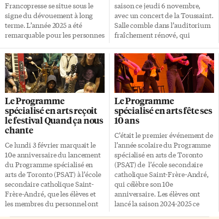
Francopresse se situe sous le
saison ce jeudi 6 novembre,
signe du dévouement à long
avec un concert de la Toussaint.
terme. L’année 2025 a été
Salle comble dans l’auditorium
remarquable pour les personnes
fraîchement rénové, qui
honorées et vient parfois
accueillait près de 400
couronner plusieurs années
spectateurs venus assister aux
consacrées à la promotion et à la
différentes performances. Ce
défense de la place du français.
concert d’environ deux heures
La tradition de choisir une
a permis aux membres du
présidence du jury issue des
programme de présenter
Le Programme
Le Programme
personnes nommées l’année
plusieurs nouveautés. En dix
spécialisé en arts reçoit
spécialisé en arts fête ses
précédente se poursuit. Pour le
ans, le programme s’est
le festival Quand ça nous
10 ans
Palmarès de 2025, la
véritablement institutionnalisé.
chante
professeure et chercheuse de la
Il affiche désormais la volonté
C’était le premier événement de
Saskatchewan Anne Leis a
de gagner en visibilité auprès
Ce lundi 3 février marquait le
l’année scolaire du Programme
accepté cet honneur. «Les
de toute la communauté
10e anniversaire du lancement
spécialisé en arts de Toronto
candidatures étaient
francophone. Le concert Le
du Programme spécialisé en
(PSAT) de l’école secondaire
impressionnantes et ont
spectacle avait pour but de
arts de Toronto (PSAT) à l’école
catholique Saint-Frère-André,
vraiment marqué le jury. C’est
lancer la saison en mettant en
secondaire catholique Saint-
qui célèbre son 10e
beau de voir autant […]
valeur le travail […]
Frère-André, que les élèves et
anniversaire. Les élèves ont
les membres du personnel ont
lancé la saison 2024-2025 ce
souligné par un rassemblement
mardi 5 novembre, dans