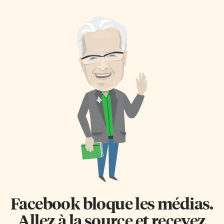
dans l’auditorium. Et du 6 au 8
l’auditorium, avec un concert
février, l’école accueille la 21e
de la Toussaint qui a duré un
édition du festival provincial
peu moins de deux heures.
en milieu scolaire Quand ça
Plusieurs ensembles d’élèves se
nous chante. Ateliers et
sont succédés sur scène,
spectacles Haut lieu de
présentant les chansons et
rencontre pour les musiciennes
chorégraphies sur lesquelles ils
et les musiciens en herbe de
ont travaillé avec leurs
tout l’Ontario francophone, ce
enseignants depuis la rentrée.
festival de musique est une
«C’était un programme qui
production de l’APCM
comportait, à la base, des
(Association des professionnels
activités pour tout le monde à la
de la chanson et de la musique).
fin de la journée», explique
Il offre un […]
Noémi Parenteau-Comfort, […]
Facebook bloque les médias.
Allez à la source et recevez