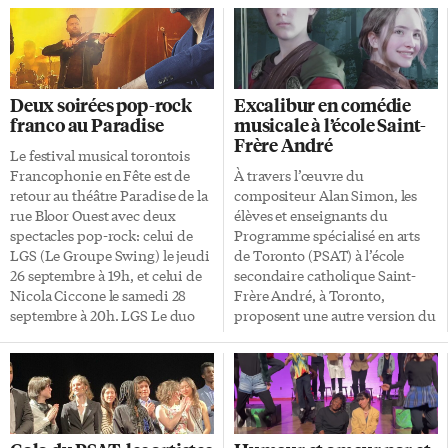
Deux soirées pop-rock
Excalibur en comédie
franco au Paradise
musicale à l’école Saint-
Frère André
Le festival musical torontois
Francophonie en Fête est de
À travers l’œuvre du
retour au théâtre Paradise de la
compositeur Alan Simon, les
rue Bloor Ouest avec deux
élèves et enseignants du
spectacles pop-rock: celui de
Programme spécialisé en arts
LGS (Le Groupe Swing) le jeudi
de Toronto (PSAT) à l’école
26 septembre à 19h, et celui de
secondaire catholique Saint-
Nicola Ciccone le samedi 28
Frère André, à Toronto,
septembre à 20h. LGS Le duo
proposent une autre version du
électro-pop-rock LGS roule sa
célèbre récit
bosse depuis 25 ans sur toutes
légendaire Excalibur. Adapté en
les scènes de l’Ontario français,
comédie musicale, Excalibur –
au Québec et en Europe. Michel
La légende renaît sera présentée
Bénac et Jean-Philippe Goulet,
en soirée au grand public les 1er
musiciens rock-trad à l’origine,
et 6 juin à 19h, ainsi qu’en