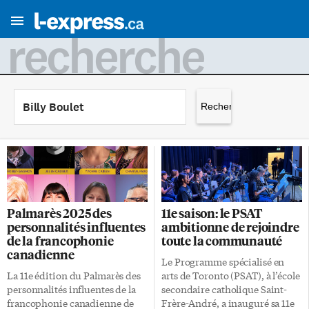
recherche
Rechercher :
Palmarès 2025 des
11e saison: le PSAT
personnalités influentes
ambitionne de rejoindre
de la francophonie
toute la communauté
canadienne
Le Programme spécialisé en
La 11e édition du Palmarès des
arts de Toronto (PSAT), à l’école
personnalités influentes de la
secondaire catholique Saint-
francophonie canadienne de
Frère-André, a inauguré sa 11e