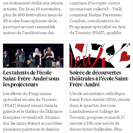
réunis à la galerie l’Alliance
Boulet. «Venez […]
un événement dédié aux jeunes
continue d’occuper «notre
française de Toronto pour une
artistes. Du 16 au 18 novembre,
inconscient collectif». Voilà
[…]
plus de 300 festivaliers issus de
comment Noémi Parenteau-
30 écoles francophones de la
Comfort, coordinatrice du
province se sont rassemblés
Programme spécialisé en Arts
autour de l’auditorium des
de Toronto (PSAT), qualifie
écoles secondaires siamoises
Starmania. Depuis février, c’est
Saint-Frère-André et Toronto
toute l’école secondaire
Ouest. Ce festival en arts visuels
catholique Saint-Frère-André,
en milieu scolaire a été organisé
qui vit au rythme de la création
par le Programme spécialisé en
de Michel Berger et Luc
arts de Toronto, en
Plamondon. Plusieurs
Les talents de l’école
Soirée de découvertes
collaboration avec le Service de
représentations sont prévue
Saint-Frère-André sous
théâtrales à l’école Saint-
l’équité, de la diversité et de
pour clore l’année scolaire. À
les projecteurs
Frère-André
l’inclusion du Conseil scolaire
19h pour les 6 et 9 juin
catholique MonAvenir. Cet
prochains, et lors des matinées
Les élèves du Programme
L’école secondaire catholique
événement populaire a marqué
scolaires entre les 6 et 9 juin.
spécialisé en arts de Toronto
Saint-Frère-André (SFA), située
un retour à Toronto depuis la
Tout cela à l’auditorium de
(PSAT) étaient réunis dans la
dans le quartier des rues
première édition en 2009. Les
l’école, au 330 avenue
galerie et le théâtre de l’Alliance
Landsdowne et College de
six […]
Lansdowne à Toronto. Selon les
française ce vendredi 24 mars.
Toronto, propose ce mardi 17
mots du directeur artistique et
Sur les murs étaient accrochées
janvier à 19h une soirée de
enseignant Billy Boulet-
plusieurs peintures et dessins
découvertes théâtrales. Plus