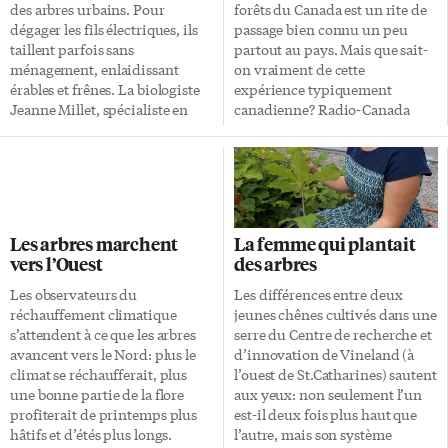
Bois Smith (1756-1826). C’est
Le total théorique de 900
des arbres urbains. Pour
forêts du Canada est un rite de
que l’école est située sur les
millions d’hectares s’ajouterait
dégager les fils électriques, ils
passage bien connu un peu
lieux où se trouvait la ferme du
aux actuels 2,8 milliards
taillent parfois sans
partout au pays. Mais que sait-
colonel, qui a été officier de […]
d’hectares, si on restaurait à
ménagement, enlaidissant
on vraiment de cette
peu près […]
érables et frênes. La biologiste
expérience typiquement
Jeanne Millet, spécialiste en
canadienne? Radio-Canada
architecture des arbres,
nous invite à plonger dans le
propose dans son dernier livre,
quotidien d’un de ces camps de
Arbres sous tension, de revoir
planteurs dans la région de
complètement notre
Hearst, dans le nord de
conception de cette coupe.
l’Ontario, au moyen d’un film
Pour cette prof l’Université de
documentaire au style
Les arbres marchent
La femme qui plantait
Montréal, tous les arbres
dépouillé qui sera disponible
vers l’Ouest
des arbres
poussent selon des modèles
sur le web, dans son intégralité,
identifiables. Ils ont une
le jeudi 26 avril 2018 dès 17 h,
Les observateurs du
Les différences entre deux
architecture. «Ainsi, on peut
accompagné d’un dossier web.
réchauffement climatique
jeunes chênes cultivés dans une
dire comment ils vont réagir à
Les Planteurs sera également
s’attendent à ce que les arbres
serre du Centre de recherche et
la coupe.» Normes d’élagage
diffusé le samedi 28 avril 2018 à
avancent vers le Nord: plus le
d’innovation de Vineland (à
contre-nature Jeanne Millet
18 h 30, […]
climat se réchaufferait, plus
l’ouest de St.Catharines) sautent
remet en cause les normes
une bonne partie de la flore
aux yeux: non seulement l’un
d’éloignement des câbles
profiterait de printemps plus
est-il deux fois plus haut que
imposées par Hydro-Québec,
hâtifs et d’étés plus longs.
l’autre, mais son système