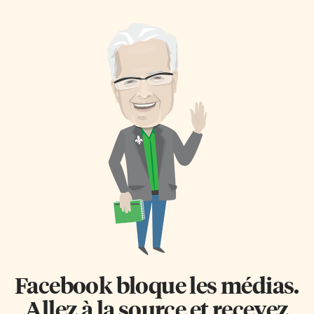
Toronto (TPL), en collaboration
depuis la Révolution
avec le service de foresterie de
industrielle… Ajout de CO2
la Ville de Toronto, propose
auquel ils attribuent une partie
36 visites guidées gratuites (en
ou la totalité de l’élévation
anglais) autour de ses
moyenne de 1 degré Celcius des
succursales jusqu’au 27 octobre.
températures à la surface de la
Les visites promettent
Terre. Retirer «l’excès» de CO2
d’«apprendre à reconnaître
dans l’atmosphère D’aucuns
différentes essences d’arbres et
assurent que planter des arbres
découvrir des anecdotes
pourrait même retirer «l’excès»
amusantes sur leur importance
de CO2 qui s’est accumulé
culturelle et écologique». Des
depuis des décennies (passant
conférences gratuites (en
de 300 ppm avant 1850 à 400
anglais) intitulées Introduction
ppm aujourd’hui: […]
à la forêt urbaine sont […]
Facebook bloque les médias.
Allez à la source et recevez