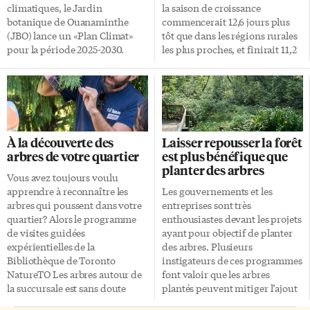
climatiques, le Jardin
la saison de croissance
botanique de Ouanaminthe
commencerait 12,6 jours plus
(JBO) lance un «Plan Climat»
tôt que dans les régions rurales
pour la période 2025-2030.
les plus proches, et finirait 11,2
«L’objectif principal est
jours plus tard. Une étude
ambitieux et porteur d’impact:
internationale récente appuie
planter 50 000 arbres en cinq
cette moyenne sur l’analyse des
ans, soit environ 10 000 arbres
données satellites de 428 villes
par an. Cet effort vise à
de l’hémisphère Nord entre
renforcer la biodiversité locale,
2014 et 2020. Des résultats qui
À la découverte des
Laisser repousser la forêt
restaurer des espaces dégradés
ne surprendront pas les
arbres de votre quartier
est plus bénéfique que
et soutenir la résilience des
biologistes: les cycles
planter des arbres
communautés face aux effets
quotidiens et saisonniers d’un
Vous avez toujours voulu
du changement climatique»,
arbre fluctuent depuis toujours
apprendre à reconnaître les
Les gouvernements et les
selon le PDG fondateur, Alex
en fonction des variations de la
arbres qui poussent dans votre
entreprises sont très
Milhomme. Quatre grands axes
température et de la […]
quartier? Alors le programme
enthousiastes devant les projets
Le Plan Climat du JBO repose
de visites guidées
ayant pour objectif de planter
sur les quatre grands axes
expérientielles de la
des arbres. Plusieurs
suivants: 1 – La production et
Bibliothèque de Toronto
instigateurs de ces programmes
[…]
NatureTO Les arbres autour de
font valoir que les arbres
la succursale est sans doute
plantés peuvent mitiger l’ajout
pour vous. La Bibliothèque de
de CO2 dans l’atmosphère