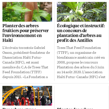
Planter des arbres
Écologique et instructif:
fruitiers pour préserver
un concours de
l’environnement en
plantation d’arbres au
Haïti
profit des Antilles
L’écrivain torontois Gabriel
Trees That Feed Foundation
Osson, président-fondateur de
(TTFF), un organisme de
l’Association Haïti Futur-
bienfaisance américain créé en
Canada (HFC), est aussi
2008, propose le concours
membre du C.A de Trees That
Plantation des arbres du 5 juin
Feed Foundation (TTFF)
au 14 août 2020. L’association
depuis 2015. «La Fondation a
Haïti Futur-Canada (HFC) s’est
pour mission de planter des
jointe à cette initiative. «Pour
arbres fruitiers pour préserver
participer au concours, on doit
l’environnement, nourrir les
s’inscrire en remplissant le
gens et créer des emplois», dit-
formulaire que l’on peut
il. «Elle recueille des fonds un
obtenir par courriel via la
peu partout, surtout aux États-
Caribbean Philanthropic