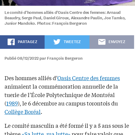
Le comité d'hommes alliés d'Oasis Centre des femmes: Arnaud
Beaudry, Serge Paul, Daniel Giroux, Alexandre Paulin, Joe Tamko,
Junior Mandoko. Photos: François Bergeron
PARTAGEZ
TWEETEZ
ENVOYEZ
Publié 08/12/2022 par François Bergeron
Des hommes alliés d’
Oasis Centre des femmes
animaient la commémoration annuelle de la
tuerie de l’École Polytechnique de Montréal
(
1989
), le 6 décembre au campus torontois du
Collège Boréal
.
Le comité masculin a été formé il y a 5 ans sous le
thème
«Sa lutte, ma lutte»
pour faire valoir que