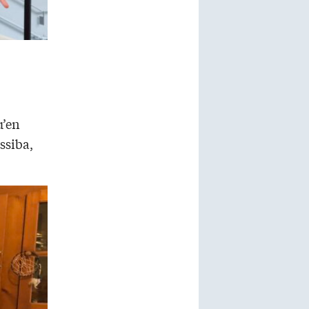
u’en
ssiba,