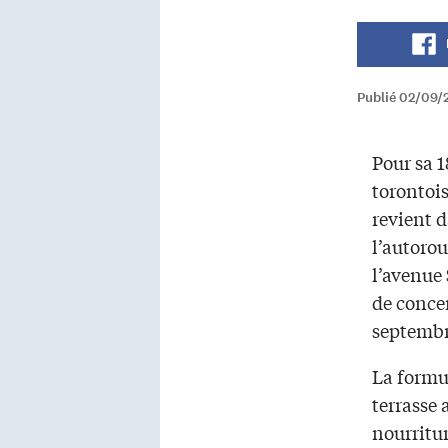
Publié 02/09/
Pour sa 1
torontoi
revient 
l’autorou
l’avenue 
de concert
septembr
La form
terrasse
nourritur