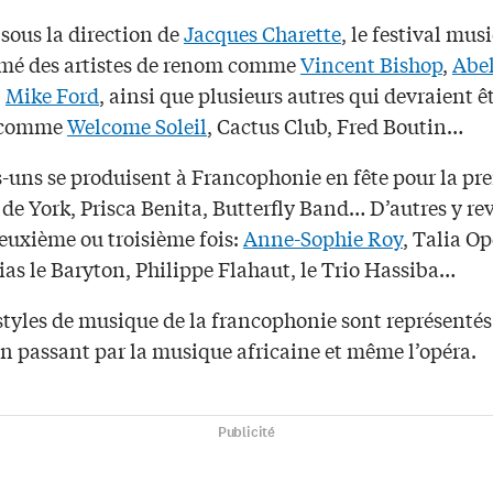
sous la direction de
Jacques Charette
, le festival musi
é des artistes de renom comme
Vincent Bishop
,
Abe
,
Mike Ford
, ainsi que plusieurs autres qui devraient 
 comme
Welcome Soleil
, Cactus Club, Fred Boutin…
-uns se produisent à Francophonie en fête pour la pr
i de York, Prisca Benita, Butterfly Band… D’autres y r
deuxième ou troisième fois:
Anne-Sophie Roy
, Talia Op
ias le Baryton, Philippe Flahaut, le Trio Hassiba…
styles de musique de la francophonie sont représentés
en passant par la musique africaine et même l’opéra.
Publicité