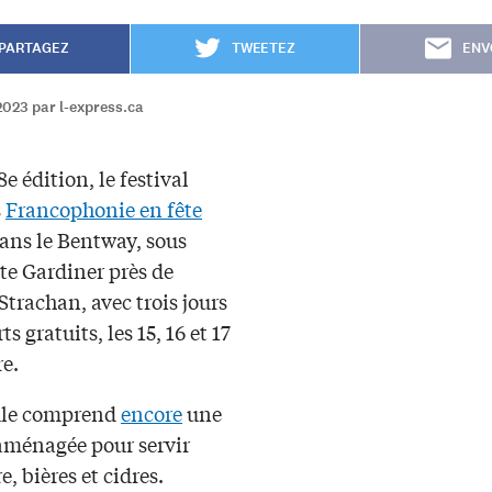
PARTAGEZ
TWEETEZ
ENV
2023 par l-express.ca
8e édition, le festival
s
Francophonie en fête
dans le Bentway, sous
te Gardiner près de
Strachan, avec trois jours
s gratuits, les 15, 16 et 17
e.
ule comprend
encore
une
 aménagée pour servir
e, bières et cidres.