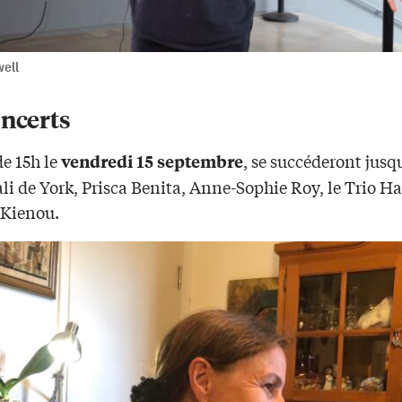
ell
oncerts
de 15h le
, se succéderont jusq
vendredi 15 septembre
ali de York, Prisca Benita, Anne-Sophie Roy, le Trio Ha
Kienou.