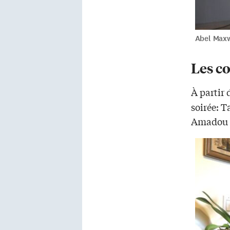
Abel Maxw
Les c
À partir 
soirée: T
Amadou 