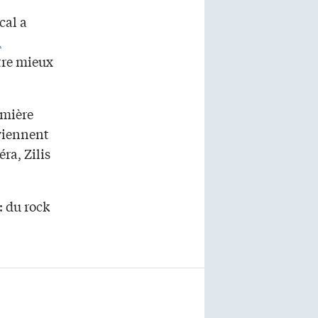
cal a
l
être mieux
emière
eviennent
éra, Zilis
: du rock