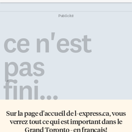
responsabilité est d’assurer
sénateur acadien… Contrat
l’accès à des services en français
historique de sous-marins
partout au pays — et là-dessus,
Lundi 6 juillet, le premier
Publicité
il reste du travail à faire. Le
ministre Mark Carney a
ministre a en effet mis le doigt
annoncé que le Canada retenait
ce n'est
sur ce que la couverture
le consortium germano-
médiatique a presque
norvégien ThyssenKrupp
entièrement occulté. Pendant
Marine Systems (TKMS) pour
que les manchettes soulignaient
construire jusqu’à 12 sous-
pas
que le Néerlandais, dirigeant
marins destinés à remplacer la
depuis 2021 de Scandinavian
flotte actuelle. Les discussions
Airlines (SAS), «maîtrise» le […]
pourraient s’étaler sur 6 à
18 mois, tandis qu’Ottawa vise
fini...
la signature d’un contrat d’ici la
fin de 2027. […]
Sur la page d'accueil de
l-express.ca
, vous
verrez tout ce qui est important dans le
Grand Toronto - en français!