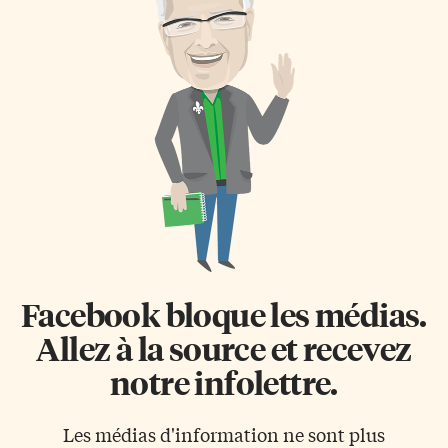
arbre risque de s’abattre sur le
Premières Nations Du 14 au
chalet et Casey vient d’inviter
16 juillet, des chefs représentant
une frêle gamine couverte de
plus de 630 Premières Nations
sang à passer la nuit chez elle,
se sont réunis à Ottawa pour
même si elle est armée d’un
l’assemblée générale annuelle
couteau. Mauvais
de l’Assemblée des Premières
pressentiment La jeune fille se
Nations (APN). La rencontre se
prénomme Ella, L’ancienne […]
déroule après une année
marquée par des tensions entre
les chefs des Premières Nations
et […]
Facebook bloque les médias.
Allez à la source et recevez
notre infolettre.
Les médias d'information ne sont plus