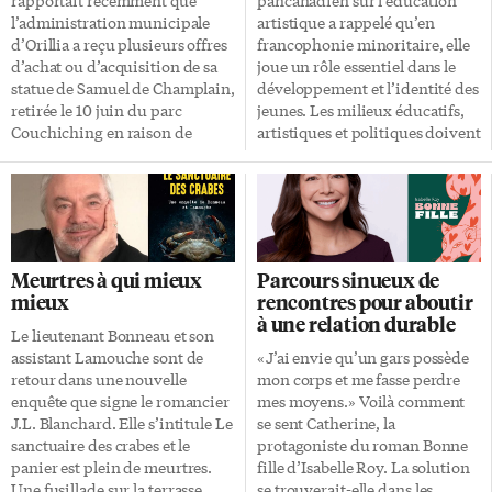
notamment lors de la récente
Le journal Le Droit, d’Ottawa-
l’administration municipale
artistique a rappelé qu’en
rencontre de l’OTAN à Ankara
Gatineau, domine le palmarès
d’Orillia a reçu plusieurs offres
francophonie minoritaire, elle
que Trump a mentionné le
avec six nominations, dont
d’achat ou d’acquisition de sa
joue un rôle essentiel dans le
nouveau péril rouge menaçant
«journal de l’année» et les trois
statue de Samuel de Champlain,
développement et l’identité des
[…]
catégories […]
retirée le 10 juin du parc
jeunes. Les milieux éducatifs,
Couchiching en raison de
artistiques et politiques doivent
l’opposition de membres de la
tous contribuer à sa
Première Nation locale. La ville
stabilisation et son
d’Orillia est située au bord du
épanouissement. La Fédération
lac Simcoe, au Nord de Barrie,
culturelle canadienne-française
dans la région de la Baie
(FCCF) tire ces grandes
Georgienne explorée en 1615 et
conclusions dans les Actes du
Meurtres à qui mieux
Parcours sinueux de
1616 par le navigateur,
premier Sommet pancanadien
mieux
rencontres pour aboutir
cartographe, fondateur de
sur l’éducation artistique. Le
à une relation durable
Québec et gouverneur de la
document publié à la fin juin
Le lieutenant Bonneau et son
Nouvelle-France. Éléments
revient sur les moments forts de
assistant Lamouche sont de
«J’ai envie qu’un gars possède
controversés Érigé en 1925,
la rencontre tenue à Ottawa les
retour dans une nouvelle
mon corps et me fasse perdre
l’imposant monument est
12 et 13 mars 2026, qui a
enquête que signe le romancier
mes moyens.» Voilà comment
«controversée» aujourd’hui en
rassemblé 282 personnes
J.L. Blanchard. Elle s’intitule Le
se sent Catherine, la
raison d’éléments, à sa base,
participantes. Les preuves
sanctuaire des crabes et le
protagoniste du roman Bonne
représentant un Autochtone au
s’accumulent Ce Sommet a
panier est plein de meurtres.
fille d’Isabelle Roy. La solution
pied […]
entre autres été l’occasion de
Une fusillade sur la terrasse
se trouverait-elle dans les