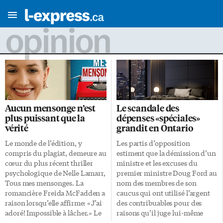
opinion
Aucun mensonge n’est
Le scandale des
plus puissant que la
dépenses «spéciales»
vérité
grandit en Ontario
Le monde de l’édition, y
Les partis d’opposition
compris du plagiat, demeure au
estiment que la démission d’un
cœur du plus récent thriller
ministre et les excuses du
psychologique de Nelle Lamarr,
premier ministre Doug Ford au
Tous mes mensonges. La
nom des membres de son
romancière Freida McFadden a
caucus qui ont utilisé l’argent
raison lorsqu’elle affirme: «J’ai
des contribuables pour des
adoré! Impossible à lâcher.» Le
raisons qu’il juge lui-même
livre nous tient en haleine non
«inacceptables» ne sont pas