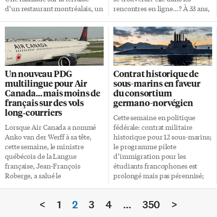
souligner que les preuves […]
d’un restaurant montréalais, un
rencontres en ligne…? À 33 ans,
journaliste d’enquête assassiné,
Catherine se retrouve seule
un policier abattu froidement…
après une rupture. Bien que sa
Il n’en faut pas plus pour que
relation n’ait duré que six mois,
l’étonnant duo Bonneau et
la douleur la bouleverse
Lamouche soit chargé de
profondément. Elle se tourne
l’affaire. Gangs de rue Un vol de
d’abord vers Tinder et
Un nouveau PDG
Contrat historique de
voiture, des tirs en pleine rue,
Facebook Rencontres. Voici sa
multilingue pour Air
sous-marins en faveur
le meurtre gratuit d’un policier,
bio: «Tu mérites de bonnes
Canada… mais moins de
du consortium
tout pointe vers les gangs de
choses et je peux être l’une
français sur des vols
germano-norvégien
rue. Ni la mafia ni les motards
d’elles.» Le sexe avant le coeur
long‑courriers
ne se permettraient cela. Le […]
Son but consiste à avoir de la
Cette semaine en politique
bonne compagnie et du bon
Lorsque Air Canada a nommé
fédérale: contrat militaire
sexe […]
Anko van der Werff à sa tête,
historique pour 12 sous-marins;
cette semaine, le ministre
le programme pilote
québécois de la Langue
d’immigration pour les
française, Jean-François
étudiants francophones est
Roberge, a salué le
prolongé mais pas pérennisé;
multilinguisme du nouveau
un futur PDG qui parle français
dirigeant. Mais il a aussitôt
à Air Canada; retour compliqué
<
1
2
3
4
…
350
>
ajouté l’essentiel: au-delà de la
au bureau pour les
langue parlée par le PDG, sa
fonctionnaires; un nouveau