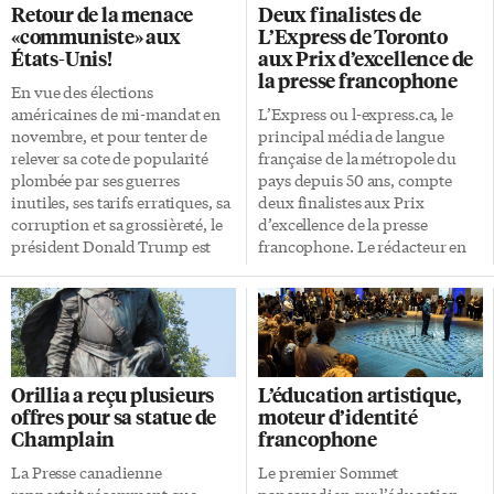
Retour de la menace
Deux finalistes de
«communiste» aux
L’Express de Toronto
États-Unis!
aux Prix d’excellence de
la presse francophone
En vue des élections
américaines de mi-mandat en
L’Express ou l-express.ca, le
novembre, et pour tenter de
principal média de langue
relever sa cote de popularité
française de la métropole du
plombée par ses guerres
pays depuis 50 ans, compte
inutiles, ses tarifs erratiques, sa
deux finalistes aux Prix
corruption et sa grossièreté, le
d’excellence de la presse
président Donald Trump est
francophone. Le rédacteur en
parti à la chasse aux
chef François Bergeron est en
«communistes». Il cible ici
lice dans la catégorie «article
quelques élus ouvertement
d’ancrage local» pour son
«socialistes» qui souhaiteraient
reportage sur la fin de
faire au Parti démocrate le coup
l’aventure de la Maison de la
que le mouvement MAGA a fait
francophonie de Toronto. La
Orillia a reçu plusieurs
L’éducation artistique,
au Parti républicain: en
collaboratrice Nathalie Prézeau
offres pour sa statue de
moteur d’identité
prendre le contrôle en
est en nomination pour la
Champlain
francophone
marginalisant ses ténors
«chronique de l’année» suivant
traditionnels centristes. Trump
sa visite des six nouvelles
La Presse canadienne
Le premier Sommet
meilleur que Lénine C’est
stations de métro de Toronto.
rapportait récemment que
pancanadien sur l’éducation