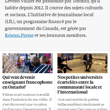
Leveau-Vallier est passionné par Toronto, qu'il
habite depuis 2012. Il couvre des sujets culturels
et sociaux. L’Initiative de journalisme local
(IJL), un programme financé par le
gouvernement du Canada, est gérée par
Réseau.Presse
et ses journaux membres.
Qui veut devenir
Nos petites universités
enseignant francophone
écartelées entre la
en Ontario?
communauté locale et
l’international
Fabien avait toujours travaillé
dans l’industrie du jeu vidéo. Il
«Les universités de petites
s’est découvert une vocation
tailles semblent résolument se
tardive pour l’enseignement. Il
tourner vers l’ancrage au milieu