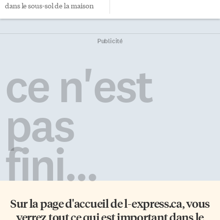
dans le sous-sol de la maison
qu’ils louent à Toronto: Mila et
ses deux enfants de 14 et 7 ans. 4
millions de réfugiés ukrainiens
Publicité
La guerre en Ukraine a déjà
déplacé 10 millions de
ce n'est
personnes, dont 4 millions se
réfugient dans d’autres pays.
Face à cette vague d’émigration
à l’ampleur et à la rapidité
pas
inédite, le gouvernement
canadien a mis en place la
nouvelle […]
fini...
Sur la page d'accueil de
l-express.ca
, vous
verrez tout ce qui est important dans le