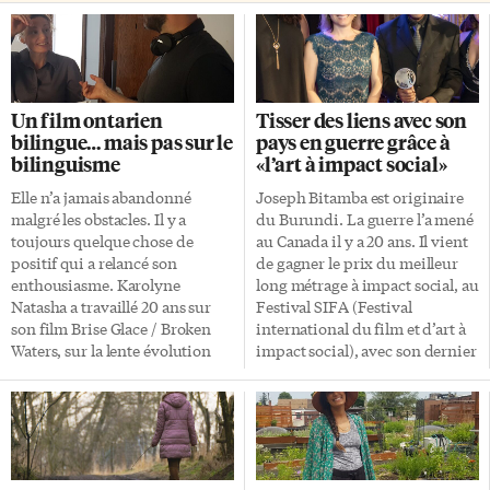
Un film ontarien
Tisser des liens avec son
bilingue… mais pas sur le
pays en guerre grâce à
bilinguisme
«l’art à impact social»
Elle n’a jamais abandonné
Joseph Bitamba est originaire
malgré les obstacles. Il y a
du Burundi. La guerre l’a mené
toujours quelque chose de
au Canada il y a 20 ans. Il vient
positif qui a relancé son
de gagner le prix du meilleur
enthousiasme. Karolyne
long métrage à impact social, au
Natasha a travaillé 20 ans sur
Festival SIFA (Festival
son film Brise Glace / Broken
international du film et d’art à
Waters, sur la lente évolution
impact social), avec son dernier
des thérapies en santé mentale.
film Les oubliées des Grands
Il voit enfin le jour et pourrait
Lacs. Il y traite d’un sujet
sortir d’ici la fin de l’année.
difficile: les viols de guerre. Il
Dans ce film bilingue, on suit
ne l’a pas fait pour accuser les
naturellement des personnages
agresseurs, mais pour donner la
parler en français et en anglais
parole aux victimes. « C’était un