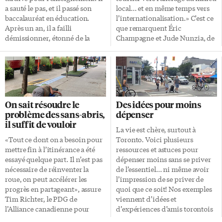
a sauté le pas, et il passé son
local… et en même temps vers
baccalauréat en éducation.
l’internationalisation.» C’est ce
Après un an, il a failli
que remarquent Éric
démissionner, étonné de la
Champagne et Jude Nunzia, de
lourdeur de la charge mentale
l’Université d’Ottawa, dans
d’une classe et de la difficulté à
l’étude qu’ils ont entamée sur le
gérer des niveaux d’élèves et
rôle et la mission des
des attitudes de parents très
universités de petite taille au
différents. Le contexte de
sein de la francophonie. Les
pandémie n’a rien facilité.
chercheurs participaient, ces
On sait résoudre le
Des idées pour moins
Maintenant que les choses se
16, 17 et 18 novembre, au
problème des sans-abris,
dépenser
sont tassées, il est très content
colloque annuel du Réseau de la
il suffit de vouloir
de travailler comme
recherche sur la francophonie
La vie est chère, surtout à
enseignant. Il conseille
canadienne qui avait lieu à
«Tout ce dont on a besoin pour
Toronto. Voici plusieurs
simplement à ceux qui
l’Université de l’Ontario
mettre fin à l’itinérance a été
ressources et astuces pour
envisagent ce métier de ne pas
français (UOF) à Toronto, en
essayé quelque part. Il n’est pas
dépenser moins sans se priver
se décourager, ainsi que […]
collaboration avec l’Association
nécessaire de réinventer la
de l’essentiel… ni même avoir
des collèges et universités de la
roue, on peut accélérer les
l’impression de se priver de
francophonie canadienne
progrès en partageant», assure
quoi que ce soit! Nos exemples
(ACUFC). Des représentants
Tim Richter, le PDG de
viennent d’idées et
d’institutions […]
l’Alliance canadienne pour
d’expériences d’amis torontois
mettre fin à l’itinérance
que nous identifions par leur