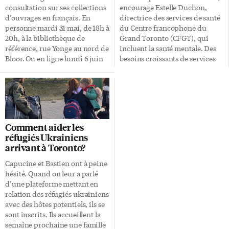
habitudes. Dépendances Dès le
Common, le complexe
consultation sur ses collections
encourage Estelle Duchon,
premier confinement, au
commercial qui héberge […]
d’ouvrages en français. En
directrice des services de santé
printemps 2020, Rich s’est […]
personne mardi 31 mai, de 18h à
du Centre francophone du
20h, à la bibliothèque de
Grand Toronto (CFGT), qui
référence, rue Yonge au nord de
incluent la santé mentale. Des
Bloor. Ou en ligne lundi 6 juin
besoins croissants de services
de 18h à 20h et samedi 11 juin
en santé mentale Depuis deux
de 14h à 16h. Que vous puissiez
ans, un climat d’anxiété s’est
assister à une de ces réunions
installé. La pandémie a éprouvé
ou pas, vous pouvez aussi vous
tout le monde. «On observe
exprimer en répondant au
souvent une forte hausse des
sondage en ligne sur les
besoins en santé mentale en
Comment aider les
collections en français, avant le
sortie de crise», explique Estelle
réfugiés Ukrainiens
18 juin. L’ACFO-Toronto
Duchon. Les services de santé
arrivant à Toronto?
encourage les Franco-Torontois
mentale du CFGT ont aidé près
à y participer, elle qui avait
de 2000 personnes cette année,
Capucine et Bastien ont à peine
alerté le public, au début de
et les capacités ont été
hésité. Quand on leur a parlé
2020, sur […]
renforcées. Le Centre
d’une plateforme mettant en
francophone […]
relation des réfugiés ukrainiens
avec des hôtes potentiels, ils se
sont inscrits. Ils accueillent la
semaine prochaine une famille