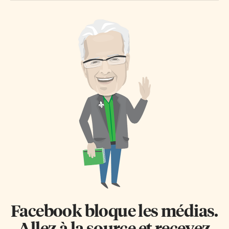
(ACMFI). À cette fin, il organise
prénom… pour faire plus
la Conférence nationale pour
sympathique. Des modes de
mettre fin à l’itinérance. Cette
transports moins coûteux 10
année, du 2 au 4 novembre, elle
000 $ par an: c’est ce que coûte
a rassemblé à Toronto 1 700
la possession d’une voiture à
personnes du Canada et
Toronto en moyenne:
d’ailleurs, en présentiel et en
amortissement du véhicule,
ligne, pour une centaine
assurance, essence,
d’interventions et d’ateliers. Un
stationnement, entretien… Cela
logement d’abord L’approche
revient à 30 $ par jour,
«un logement d’abord» est
l’équivalent d’une bonne course
désormais considérée comme la
de taxi. Bien davantage que les
[…]
transports en commun […]
Facebook bloque les médias.
Allez à la source et recevez