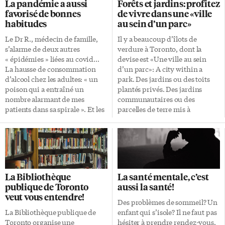
La pandémie a aussi
Forêts et jardins: profitez
en fonction du contexte dans
privilège de les écouter se
favorisé de bonnes
de vivre dans une «ville
lequel ils se trouvent. Le
confier », dit-il. Il a éprouvé le
habitudes
au sein d’un parc»
quotidien bilingue des Franco-
besoin de sensibiliser à ces
Ontariens Le film est tiré de la
crimes, qui sont davantage
Le Dr R., médecin de famille,
Il y a beaucoup d’îlots de
pièce de Jocelyne Beaulieu J’ai
connus […]
s’alarme de deux autres
verdure à Toronto, dont la
beaucoup changé depuis.
« épidémies » liées au covid…
devise est «Une ville au sein
Karolyne Natasha […]
La hausse de consommation
d’un parc»: A city within a
d’alcool chez les adultes: « un
park. Des jardins ou des toits
poison qui a entraîné un
plantés privés. Des jardins
nombre alarmant de mes
communautaires ou des
patients dans sa spirale ». Et les
parcelles de terre mis à
écrans chez les enfants: il en
disposition par la Ville dans ses
reçoit beaucoup en
nombreux parcs. Dans High
consultation « qui ne peuvent
Park, un endroit pour
plus s’en passer », avec des
apprendre le jardinage et la
effets néfastes sur leur capacité
cuisine aux enfants. Tout
à socialiser et à se concentrer.
comme à côté du East York
La Bibliothèque
La santé mentale, c’est
Pour autant, le contexte de la
Civic Centre: un jardin
publique de Toronto
aussi la santé!
pandémie a aussi parfois
communautaire pour enfants.
veut vous entendre!
favorisé la prise en compte de
Le Carrot Green Roof Priya Jain
Des problèmes de sommeil? Un
déséquilibres, et entraîné
s’occupe des jardins du Carrot
La Bibliothèque publique de
enfant qui s’isole? Il ne faut pas
l’adoption de bonnes
Green Roof, sur le toit du Carrot
Toronto organise une
hésiter à prendre rendez-vous,