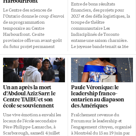
Harbourfront
Entre de bons résultats
Le Centre des sciences de
financiers, des projets pour
l’Ontario donne le coup d’envoi
2027 et des défis logistiques, la
de sa programmation
troupe de théâtre
temporaire au Centre
communautaire Les
Harbourfront. Ce site
Indisciplinés de Toronto
provisoire offre un avant-goût
entame une saison charnière.
du futur projet permanent
Le joyeuse bande tenait sa 16e
prévu à la Place de l’Ontario
assemblée générale annuelle ce
dans quelques années. Cette
lundi 6 juillet au studio du
offre estivale pose les jalons
Théâtre français de Toronto,
d’un projet d’envergure. De
rue College à l’étage de TFO.
plus, d’autres expositions
Salles combles D’abord, la
interactives s’ajouteront à la
présidente Geneviève
Un an après la mort
Paule Véronique: le
programmation plus tard cette
Brouyaux a présenté le bilan
d’Abdoul Aziz Sarr: le
leadership franco-
année. Éveiller les esprits
d’une année faste. En effet, la
Centre TAIBU et son
ontarien au diapason
curieux La direction de
compagnie affiche une
école se souviennent
des Amériques
l’organisme souhaite réinventer
excellente santé financière. Elle
l’accès aux sciences pour les
possède un solde cumulé de 22
Une vive émotion a envahi les
Fraîchement revenue du
familles. Un pari qui semble
914,90 $ au 30 juin. Cette
locaux de l’école secondaire
Forum sur le leadership et
déjà réussi auprès du public,
solidité s’explique notamment
Père-Philippe-Lamarche, à
l’engagement citoyen, organisé
comme en témoigne Amy,
par le succès de leur dernière
Scarborough, samedi 4 juillet
à Montréal du 15 au 19 juin par