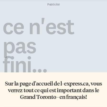
canadien. Cette future
Toronto prouve qu’il n’a rien
Publicité
plateforme numérique
perdu de sa vivacité. À l’aube de
intégrera une billetterie interne
son 20e anniversaire, Le Labo
ce n'est
flexible, une boutique en ligne
n’a jamais si bien porté son
transactionnelle et un espace
nom. Fondé en 2006, ce centre
membre optimisé pour le
névralgique pensé «par et pour
référencement sur les moteurs
les artistes» s’est imposé comme
pas
de recherche. L’objectif de la
l’incubateur incontournable de
direction est clair: générer des
la scène visuelle et médiatique
revenus autonomes substantiels
francophone de la métropole.
afin de réduire de manière
En entrevue avec […]
fini...
significative la dépendance de
l’institution aux subventions
publiques, qui ont diminué ces
dernières années. Le président
Lawrence St-Onge et le […]
Sur la page d'accueil de
l-express.ca
, vous
verrez tout ce qui est important dans le
Grand Toronto - en français!