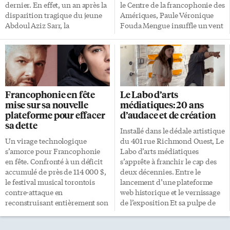
venue visiter les lieux avec son
production. Le spectacle […]
dernier. En effet, un an après la
le Centre de la francophonie des
jeune fils Harrison: «C’est notre
disparition tragique du jeune
Amériques, Paule Véronique
première fois […]
Abdoul Aziz Sarr, la
Fouda Mengue insuffle un vent
communauté noire et
de fraîcheur et d’ambition sur
francophone s’est rassemblée
la scène étudiante torontoise.
pour honorer sa mémoire, à
«Je ne savais pas que j’allais
l’appel du Centre de santé
vraiment réaliser à quel point
communautaire bilingue
cette francophonie est belle en
TAIBU. Entre deuil,
dehors de la francophonie
Francophonie en fête
Le Labo d’arts
témoignages poignants et
franco-ontarienne que je
mise sur sa nouvelle
médiatiques: 20 ans
actions de prévention, cet
connaissais déjà», confie-t-elle à
plateforme pour effacer
d’audace et de création
événement s’est imposé comme
l-express.ca, encore habitée par
sa dette
un jalon essentiel pour l’avenir
l’effervescence de l’événement.
Installé dans le dédale artistique
des jeunes du secteur. La parole
Cette étudiante en
Un virage technologique
du 401 rue Richmond Ouest, Le
et le sport Cet événement a été
Communication et Médias à
s’amorce pour Francophonie
Labo d’arts médiatiques
organisé dans le cadre du projet
l’Université de l’Ontario
en fête. Confronté à un déficit
s’apprête à franchir le cap des
Kuwezesha de TAIBU. Cette
français, également
accumulé de près de 114 000 $,
deux décennies. Entre le
journée de commémoration a
chroniqueuse à ONFR (TFO), a
le festival musical torontois
lancement d’une plateforme
su transformer une profonde
remporté le prix Jeune leader
contre-attaque en
web historique et le vernissage
douleur […]
étudiante au […]
reconstruisant entièrement son
de l’exposition Et sa pulpe de
site internet, grâce au soutien
Jean-Pierre Mot, le centre d’arts
financier de Patrimoine
médiatiques francophones de