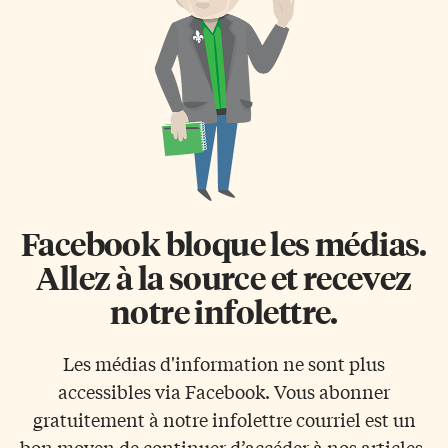
projet. Après 59 ans d’existence
étrangères principal au sein du
et de nombreuses années
cadre d’Orient, qui rassemble
passées à présenter ses saisons
des spécialistes des affaires
théâtrales dans des espaces
géopolitiques et des langues
loués ou temporaires,
stratégiques. De plus, M. Cavey
l’institution francophone
possède […]
franchit enfin l’étape décisive
vers […]
Facebook bloque les médias.
Allez à la source et recevez
notre infolettre.
Les médias d'information ne sont plus
accessibles via Facebook. Vous abonner
gratuitement à notre infolettre courriel est un
bon moyen de continuer d’accéder à nos articles.