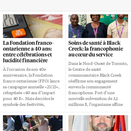
La Fondation franco-
Soins de santé à Black
ontarienne a 40 ans:
Creek: la francophonie
entre célébrations et
au cœur du service
lucidité financière
Dans le Nord-Ouest de Toronto,
À l’occasion de son 40e
le Centre de santé
anniversaire, la Fondation
communautaire Black Creek
franco-ontarienne (FFO) lance
réaffirme son engagement
sa campagne annuelle «25/25»,
envers la communauté
rebaptisée «40 ans d’impact
francophone. Fort d’une
pour 40 $». Mais derrière le
nouvelle subvention de 3,1
symbole des festivités,
millions $, l’organisme affine
l’organisme traverse une
une approche de proximité
période de transition
unique pour offrir des soins
financière décisive. Entretien
adaptés aux nouveaux
sans langue de bois avec son
arrivants, notamment issus de