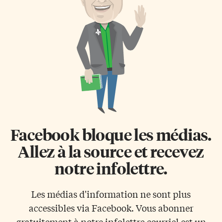
Moncton — Alec Victor et
citoyenneté, en vertu de la Loi
Patrick Martin — et cinq jeunes
sur le Collège des consultants en
autres francophones de
immigration et en citoyenneté
l’Ontario et de l’Ouest du pays.
entrée en vigueur le 9 décembre
Discussions sur les accents En
2020. Surveillance des
partenariat avec l’Association
consultants en immigration…
des collèges et universités de la
et sanction Il aura un pouvoir
francophonie canadienne […]
de surveillance et de sanction
[…]
Facebook bloque les médias.
Allez à la source et recevez
notre infolettre.
Les médias d'information ne sont plus
accessibles via Facebook. Vous abonner
gratuitement à notre infolettre courriel est un