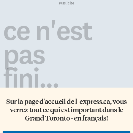
bafoués. Dans ce contexte plus
l’événement avaient tous un
Publicité
que sensible, Francopresse s’est
objectif commun: la création
attaché à produire un lexique
d’une université de langue
ce n'est
des termes de bases à utiliser
française dans le Moyen-Nord
pour éviter que les mots ne
de l’Ontario. Gouvernements
blessent autant que les actes.
provinciaux délinquants Le
Termes généraux Peuples
panel «L’institution
pas
autochtones : Terme utilisé
universitaire et la francophonie
au paragraphe 35 (1) de la Loi
canadienne», du 23 juin,
constitutionnelle de […]
retraçait les […]
fini...
Sur la page d'accueil de
l-express.ca
, vous
verrez tout ce qui est important dans le
Grand Toronto - en français!