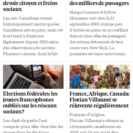
devoir citoyen et freins
des milliers de passagers
sociaux
Margo Connors et Sylvie
Les néo-Canadiens votent
Mousseau ont vécu le 11
historiquement moins que les
septembre 2001 comme peu
Canadiens nés au pays, mais cet
d’autres au pays, en accueillant
écart tend à diminuer
depuis chez elles les passagers
légèrement depuis 2015 selon
des avions détournés de leur
des observateurs du secteur.
route vers New York. La
Plusieurs raisons, dont le fait
première est terre-neuvienne,
d’être trop occupé et le manque
la seconde néo-brunswickoise.
d’intérêt politique, expliquent
Leur point commun: la
pourquoi certains nouveaux
solidarité en temps de peur. Le
citoyens s’abstiennent de voter.
11 septembre 2001, des milliers
D’autres s’en font un devoir.
de passagers ont vu leurs avions
Devoir citoyen «Le devoir
être détournés de New York
Élections fédérales: les
France, Afrique, Canada:
citoyen, ça reste.» Depuis
vers des provinces canadiennes
jeunes francophones
Florian Villaumé se
qu’elle a la citoyenneté,
de l’Atlantique après la
oubliés sur les réseaux
réinvente régulièrement
Anne Gutknecht, une Française
fermeture de l’espace aérien des
sociaux?
devenue Canadienne en mai
États-Unis, frappés par
Français d’origine,
2019, s’assurer de voter à
plusieurs attentats à New York
Les chefs de partis l’ont
Florian Villaumé a obtenu sa
chaque élection canadienne,
et Washington. Trois éléments
compris: pour aller chercher les
citoyenneté canadienne en
quel que soit le palier. «Je vote
se sont bousculés dans la vie de
jeunes dans les élections
2019, soit 14 ans après être