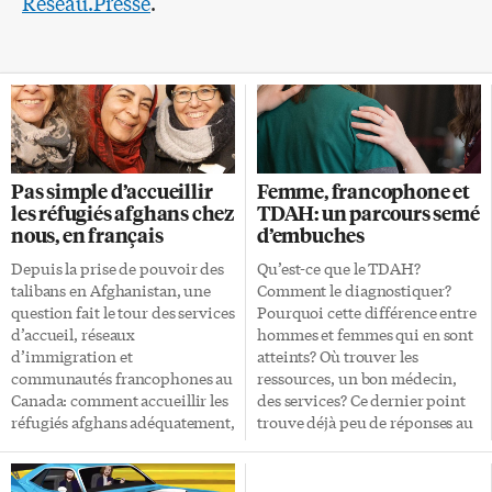
Réseau.Presse
.
Pas simple d’accueillir
Femme, francophone et
les réfugiés afghans chez
TDAH: un parcours semé
nous, en français
d’embuches
Depuis la prise de pouvoir des
Qu’est-ce que le TDAH?
talibans en Afghanistan, une
Comment le diagnostiquer?
question fait le tour des services
Pourquoi cette différence entre
d’accueil, réseaux
hommes et femmes qui en sont
d’immigration et
atteints? Où trouver les
communautés francophones au
ressources, un bon médecin,
Canada: comment accueillir les
des services? Ce dernier point
réfugiés afghans adéquatement,
trouve déjà peu de réponses au
en français? Des programmes
Canada anglophone. Dans les
spéciaux du ministère de
communautés francophones
l’Immigration y répondent en
minoritaires, le constat est