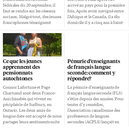
aussi en France! Je fais environ
Margo Connors et […]
fédérales du 20 septembre, il
arrivé au pays pour la première
trois heures de route jusqu’à
faut se rendre sur les réseaux
fois. Après avoir navigué entre
Kingston, puis j’attends deux
sociaux. Malgré tout, des jeunes
l’Afrique et le Canada, il a élu
[…]
francophones témoignent
domicile il y a cinq ans à Saint-
qu’ils se sentent encore une fois
Jean, à Terre-Neuve-et-
délaissés dans cette campagne
Labrador. Son âme scientifique
électorale, en particulier sur ces
et curieuse est devenue
plateformes qu’ils fréquentent
attachée à l’endroit, même s’il
assidûment. Certains candidats
reste «à l’écoute d’autres appels
ne ménagent pas leurs efforts
éventuels». Florian Villaumé se
Ce que les jeunes
Pénurie d’enseignants
sur les réseaux sociaux. C’est le
dit inventeur depuis toujours
apprennent des
de français langue
cas de Jagmeet Singh, chef du
Florian Villaumé aime les défis,
pensionnats
seconde: comment y
Nouveau Parti démocratique
dans le travail comme dans la
autochtones
répondre?
(NPD), qui relève littéralement
vie. S’il a quitté Mulhouse, dans
les manches de son jersey de
l’est de la France, pour venir
Connor Lafortune et Page
La pénurie d’enseignants de
sport sur son compte TikTok,
s’établir au Canada, c’est en
Chartrand sont deux Franco-
français langue seconde (FLS)
exhibant ses muscles. En
raison d’un besoin d’être
Anichinabés qui vivent en
s’étire depuis des années. Pour
arrière-plan, sur un rap lent, un
«toujours stimulé» […]
périphérie de Sudbury, en
tenter d’y remédier,
montage présente […]
Ontario. Les deux amis de
l’Association canadienne des
longue date ont accepté de nous
professeurs de langues
partager leurs sentiments suite
secondes (ACPLS) lançait en
aux récentes découvertes de
juillet 2020 un projet de