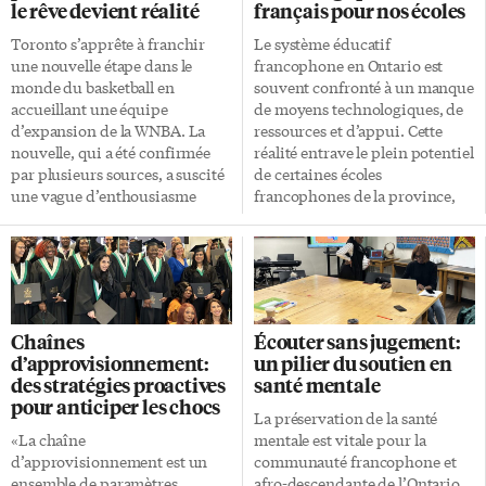
le rêve devient réalité
français pour nos écoles
Toronto s’apprête à franchir
Le système éducatif
une nouvelle étape dans le
francophone en Ontario est
monde du basketball en
souvent confronté à un manque
accueillant une équipe
de moyens technologiques, de
d’expansion de la WNBA. La
ressources et d’appui. Cette
nouvelle, qui a été confirmée
réalité entrave le plein potentiel
par plusieurs sources, a suscité
de certaines écoles
une vague d’enthousiasme
francophones de la province,
parmi les amateurs de basket et
compromettant ainsi la qualité
les supporters de sports
de l’enseignement et
féminins au Canada. Prévue
l’épanouissement des élèves.
pour débuter lors de la saison
Alors que la technologie joue un
2026, cette équipe marquerait la
rôle de plus en plus crucial dans
première incursion de la WNBA
l’éducation contemporaine, de
Chaînes
Écouter sans jugement:
sur le sol canadien, offrant ainsi
nombreuses écoles
d’approvisionnement:
un pilier du soutien en
une plateforme de choix pour
francophones se trouvent
des stratégies proactives
santé mentale
les talents féminins du basket-
désavantagées, confrontées à
pour anticiper les chocs
ball. Un intérêt croissant À ce
des infrastructures obsolètes et
La préservation de la santé
jour, il n’y a pas d’équipe WNBA
à un accès limité aux outils
«La chaîne
mentale est vitale pour la
(Women’s National Basketball
numériques. 6,5 millions $ Avec
d’approvisionnement est un
communauté francophone et
Association) basée à Toronto.
le soutien financier de
ensemble de paramètres
afro-descendante de l’Ontario,