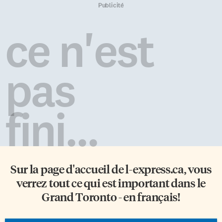
et professionnelle, offrant ainsi
milieu qui ont participé au
Publicité
un avenir plus prometteur.
colloque Célébrons la recherche
Couture et métiers de la petite
à l’UOF. En rassemblant des
ce n'est
enfance À travers son
chercheurs issus de divers
programme CPPS et métiers, La
domaines, cette unité promet
Maison s’engage à favoriser
d’apporter un regard
l’insertion professionnelle et
transdisciplinaire et exhaustif
pas
sociale des femmes victimes de
sur les enjeux qui façonnent la
violence dans la société. Ce
vie des communautés
programme propose deux
francophones dans la […]
volets: […]
fini...
Sur la page d'accueil de
l-express.ca
, vous
verrez tout ce qui est important dans le
Grand Toronto - en français!