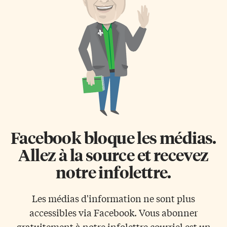
termes de salaires, de
d’intégration. Cette dualité de
formations et de frais de
succès et d’obstacles met en
supervision. «Cela peut mettre
lumière les nuances complexes
une pression financière sur les
de l’expérience migratoire et
entreprises, limitant ainsi leurs
souligne l’importance d’un
capacités à investir dans
soutien accru pour assurer
d’autres domaines essentiels
l’épanouissement de tous les
tels que le développement […]
nouveaux arrivants dans leur
parcours d’immigration.
Pourquoi Toronto? Au sein de
la communauté marocaine […]
Facebook bloque les médias.
Allez à la source et recevez
notre infolettre.
Les médias d'information ne sont plus
accessibles via Facebook. Vous abonner
gratuitement à notre infolettre courriel est un