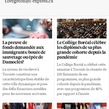
f.bergeron@l-express.ca
La preuve de
Le Collège Boréal célèbre
fonds demandée aux
les diplômés de sa plus
immigrants: bouée de
grande cohorte depuis la
sauvetage ou épée de
pandémie
Damoclès?
Le Collège Boréal a célébré cette
Le niveau de vie élevé à
semaine à Toronto la réussite de
Toronto constitue une
158 finissants de ses
caractéristique bien établie de
programmes, sa plus grande
cette ville dynamique et pose
cohorte depuis la pandémie,
des défis financiers notables
avec une progression de 40%
pour les nouveaux arrivants.
par rapport à l’année
L’exigence de la preuve de
précédente. Au cours de
fonds, nécessaire à
cérémonies dans quatre régions
l’immigration, est conçue pour
de la province, le Collège remet