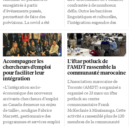
Néanmoins, […]
Patrimoine canadien et de
enregistrés à partir
confrontée à de nombreux
l’Université d’Ottawa, l’espace
d’événements passés,
défis. Outre les barrières
INNOVA verra le jour en
permettant de faire des
linguistiques et culturelles,
septembre 2024. Destiné […]
prévisions. La covid a été
l’intégration engendre des
comme un grain de sable qui a
pressions significatives. Malgré
tout fait dérailler», explique
l’importance des organismes de
Michael Sancier, enseignant au
soutien dans la prévention du
programme Relais de gestion
suicide et des problèmes
des chaînes
psychologies, la disponibilité
d’approvisionnement au
limitée de ressources en
Accompagner les
L’iftar potluck de
Collège Boréal. «Les choses sont
français reste un défi majeur
chercheurs d’emploi
l’AMDT rassemble la
revenues à la normale, mais
pour la communauté. Ateliers
pour faciliter leur
communauté marocaine
jusqu’à quand? La covid n’était
sur la santé mentale C’est ce
intégration
qu’un exemple parmi tant
qu’on a entendu au Centre de
L’Association marocaine de
d’autres. La véritable question
l’identité et de la culture
«L’intégration socio-
Toronto (AMDT) a organisé a
est: quel sera le prochain
africaines (CICA), qui
économique des nouveaux
organisé ce 23 mars un iftar
événement perturbateur et
organisait le 6 avril le
arrivants chercheurs d’emploi
potluck au centre
comment y réagirons-nous?
quatrième volet de sa série
au Canada demeure un enjeu
communautaire Frank
Quelles actions devons-nous
d’ateliers relatifs à la santé
de taille», souligne Fabrice
McKechnie à Mississauga. Cette
mettre en place pour anticiper
mentale pour les […]
Marzetti, gestionnaire des
activité a rassemblé plus de 120
cela?» 27 diplômés célèbrent
programmes et services emploi
membres de la communauté
leur réussite Le 12 avril, le
et immigration au Collège
marocaine et quelques