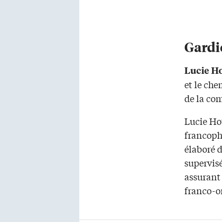
Gardi
Lucie Ho
et le ch
de la co
Lucie Hot
francoph
élaboré d
supervisé
assurant 
franco-o