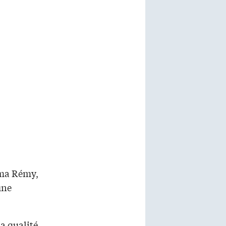
usma Rémy,
une
la qualité