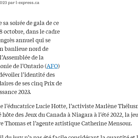
023 par l-express.ca
 sa soirée de gala de ce
 octobre, dans le cadre
ongrès annuel qui se
en banlieue nord de
l’Assemblée de la
nie de l’Ontario (
AFO
)
dévoiler l’identité des
aires de ses cinq Prix de
ssance 2023.
 de l’éducatrice Lucie Hotte, l’activiste Marlène Thél
é hôte des Jeux du Canada à Niagara à l’été 2022, la je
e Thomas et l’agente artistique Catherine Mensour.
il du jury n’a pas été facile considérant la quantité et 