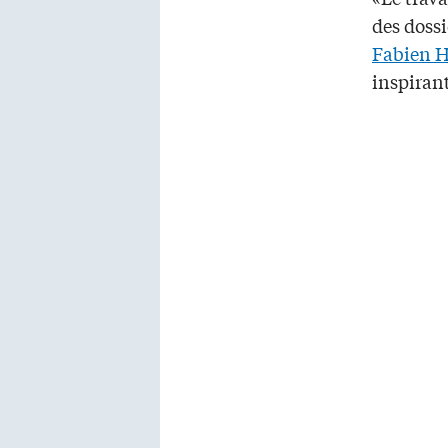
des dossi
Fabien H
inspiran