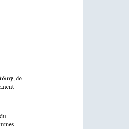
, de
 Rémy
gement
 du
femmes