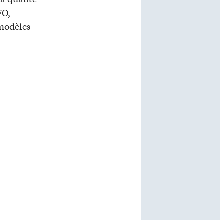
FO,
 modèles