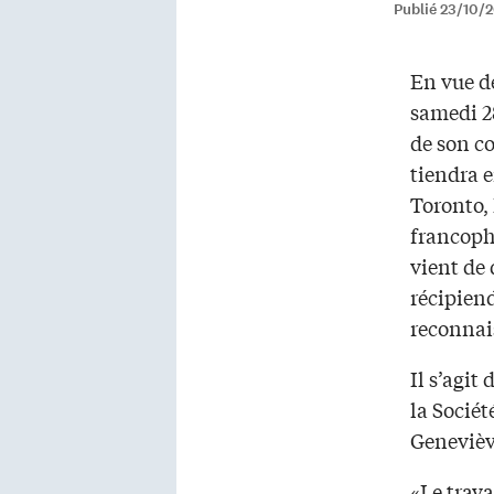
Publié 23/10/2
En vue de
samedi 28
de son c
tiendra 
Toronto, 
francopho
vient de 
récipiend
reconnai
Il s’agit
la Sociét
Genevièv
«Le trava