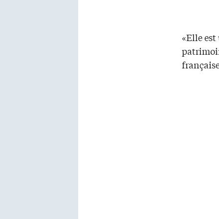
«Elle es
patrimoin
française