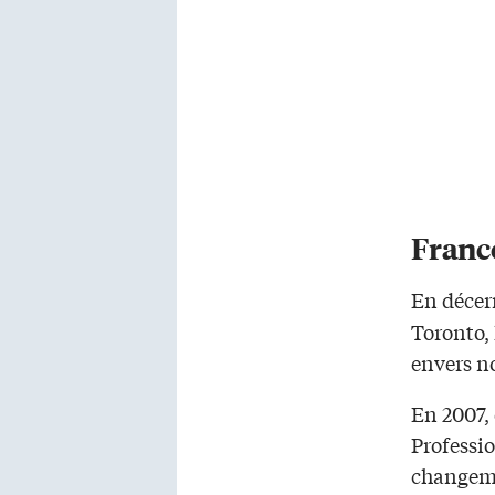
Franc
En décer
Toronto, 
envers no
En 2007, 
Professio
changem