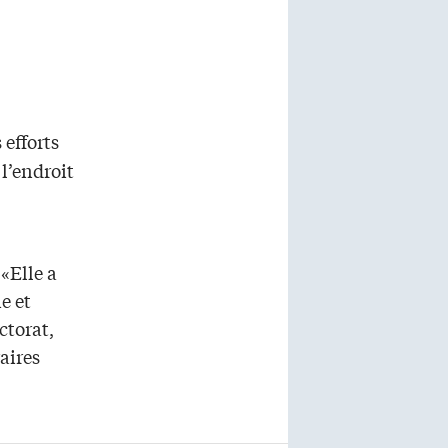
 efforts
l’endroit
 «Elle a
e et
ctorat,
aires