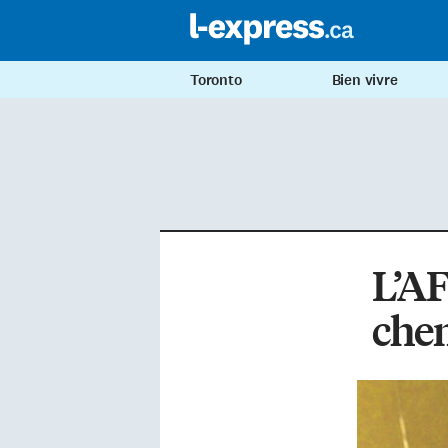
Toronto
Bien vivre
L’A
che