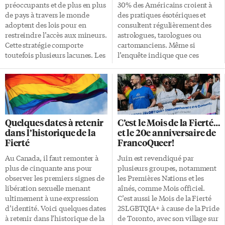
péninsule du […]
préoccupants et de plus en plus
30% des Américains croient à
de pays à travers le monde
des pratiques ésotériques et
adoptent des lois pour en
consultent régulièrement des
restreindre l’accès aux mineurs.
astrologues, tarologues ou
Cette stratégie comporte
cartomanciens. Même si
toutefois plusieurs lacunes. Les
l’enquête indique que ces
dangers que posent les réseaux
personnes le font «pour
sociaux pour les jeunes sont
s’amuser» et déclarent ne se fier
bien connus. Par exemple, une
qu’«un peu» aux informations
étude réalisée en 2025 a révélé
obtenues par la divination, la
que les enfants qui y sont actifs
persistance – et l’augmentation
sont deux fois plus à risque que
apparente – de ces pratiques
Quelques dates à retenir
C’est le Mois de la Fierté…
les autres de rapporter des
semble montrer qu’il y a
dans l’historique de la
et le 20e anniversaire de
symptômes de dépression ou
quelque chose de plus profond
Fierté
FrancoQueer!
d’anxiété. En réaction à ces
en jeu. Les humains se sont
préoccupations grandissantes,
toujours tournés vers la
Au Canada, il faut remonter à
Juin est revendiqué par
des pays ont décidé d’agir. C’est
divination pour trouver des
plus de cinquante ans pour
plusieurs groupes, notamment
l’Australie qui a démarré le bal
réponses à leurs questions et
observer les premiers signes de
les Premières Nations et les
[…]
acquérir des connaissances qui
libération sexuelle menant
aînés, comme Mois officiel.
pourraient les aider à se
ultimement à une expression
C’est aussi le Mois de la Fierté
préparer pour l’avenir, en […]
d’identité. Voici quelques dates
2SLGBTQIA+ à cause de la Pride
à retenir dans l’historique de la
de Toronto, avec son village sur