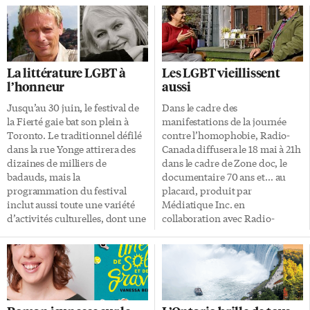
La littérature LGBT à
Les LGBT vieillissent
l’honneur
aussi
Jusqu’au 30 juin, le festival de
Dans le cadre des
la Fierté gaie bat son plein à
manifestations de la journée
Toronto. Le traditionnel défilé
contre l’homophobie, Radio-
dans la rue Yonge attirera des
Canada diffusera le 18 mai à 21h
dizaines de milliers de
dans le cadre de Zone doc, le
badauds, mais la
documentaire 70 ans et… au
programmation du festival
placard, produit par
inclut aussi toute une variété
Médiatique Inc. en
d’activités culturelles, dont une
collaboration avec Radio-
soirée littéraire francophone au
Canada concernant le
Théâtre français de Toronto.
vieillissement de la population
Cette année, les artistes Lina
francophone homosexuelle en
Blais, Louis-Philippe
Ontario. Le documentaire suit
Deslauriers, Robert Godin et
Jean-Rock Boutin dans sa
Nathalie Nadon livreront des
recherche sur les différentes