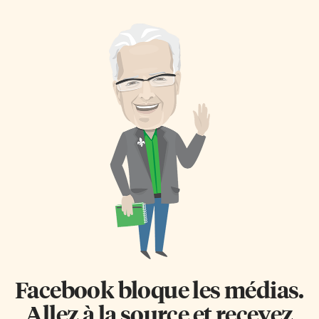
l’occasion de la Journée
des festivités cette année,
internationale contre
comme l’a annoncé Éric Cader,
l’homophobie et la transphobie
directeur général d’Action
(17 mai). «Il est essentiel que
positive VIH/Sida, lors de la
toutes les personnes LGBT se
présentation de la
sentent libres d’être elles-
programmation détaillée jeudi
mêmes dans leurs échanges et
dernier, au Boutique Bar, rue
dans l’environnement qu’offre
Church. «Le 400e anniversaire
le CFT», a-t-elle fait savoir par
représente pour nous une
voie de communiqué. «Nous
double occasion de démontrer
travaillerons sans relâche afin
la diversité de la communauté
de nous assurer que chacun et
francophone en Ontario»,
chacune soient absolument […]
explique-t-il. C’est aussi une
belle opportunité pour
FrancoQueer […]
Facebook bloque les médias.
Allez à la source et recevez