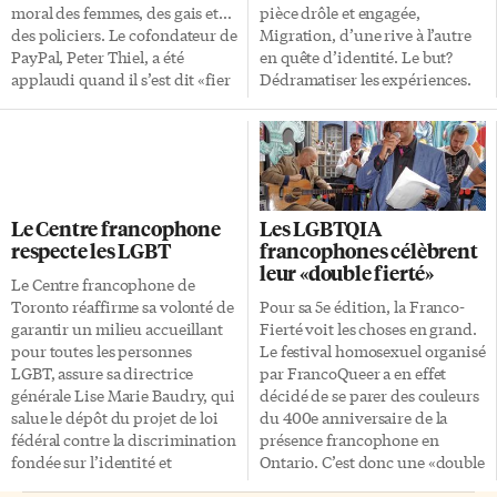
moral des femmes, des gais et…
pièce drôle et engagée,
des policiers. Le cofondateur de
Migration, d’une rive à l’autre
PayPal, Peter Thiel, a été
en quête d’identité. Le but?
applaudi quand il s’est dit «fier
Dédramatiser les expériences.
d’être gai» et qu’il fallait laisser
Faire rire en parlant de leur
de côté les «fausses guerres
souffrance. Cette pièce, qui
culturelles» pour s’occuper de
s’inscrivait dans la
l’économie. La vidéo sur la
programmation du festival
carrière de «bâtisseur» de
Franco-Fierté, a été rendue
Donald Trump, narrée par
possible par l’Agence Ekin,
Le Centre francophone
Les LGBTQIA
l’acteur John Voight, de même
fondée par les artistes chilienne
respecte les LGBT
francophones célèbrent
que le discours d’Ivanka Trump
Carolina Cortes et française
leur «double fierté»
juste avant celui de son père,
Adrienne Medjo. FrancoQueer,
Le Centre francophone de
qu’elle a décrit comme un «col
l’association LGBT francophone
Toronto réaffirme sa volonté de
Pour sa 5e édition, la Franco-
bleu milliardaire» proche des
de Toronto, leur a commandé
garantir un milieu accueillant
Fierté voit les choses en grand.
travailleurs, ont souligné que ce
cette pièce qui est devenue un
pour toutes les personnes
Le festival homosexuel organisé
n’est […]
projet majeur pour la jeune
LGBT, assure sa directrice
par FrancoQueer a en effet
agence. À la barre, la […]
générale Lise Marie Baudry, qui
décidé de se parer des couleurs
salue le dépôt du projet de loi
du 400e anniversaire de la
fédéral contre la discrimination
présence francophone en
fondée sur l’identité et
Ontario. C’est donc une «double
l’expression de genre à
fierté» qui est au programme