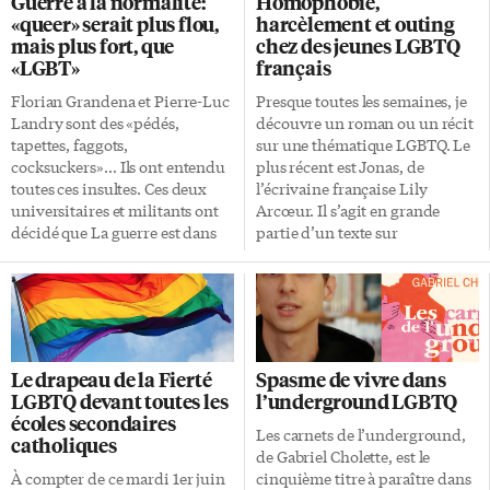
Guerre à la normalité:
Homophobie,
millions $ débloqués en 2017
affiches en vue du grand défilé
«queer» serait plus flou,
harcèlement et outing
pour indemniser des
de la Fierté. C’est à 18h aux
mais plus fort, que
chez des jeunes LGBTQ
fonctionnaires congédiés de la
bureaux de FrancoQueer, au 4e
«LGBT»
français
fonction publique en raison de
étage du 543 rue Yonge. Le
leur orientation sexuelle, des
matériel nécessaire est fourni.
Florian Grandena et Pierre-Luc
Presque toutes les semaines, je
années 1950 jusqu’au milieu des
On demande aux intéressés de
Landry sont des «pédés,
découvre un roman ou un récit
années 1990. Deux esprits,
[…]
tapettes, faggots,
sur une thématique LGBTQ. Le
lesbienne, gai, bisexuel,
cocksuckers»… Ils ont entendu
plus récent est Jonas, de
transgenre, queer, intersexe et
toutes ces insultes. Ces deux
l’écrivaine française Lily
plus Pour élaborer ce Plan, […]
universitaires et militants ont
Arcœur. Il s’agit en grande
décidé que La guerre est dans
partie d’un texte sur
les mots et il faut les crier, titre
l’acceptation de soi en
de leur essai écrit à quatre
désaccord avec son
mains sur la réalité «queer».
environnement familial. Adam
Grandena enseigne à Ottawa,
et Ève, pas Adam et Yves ! Nous
Landry à Victoria. L’ouvrage
sommes à Paris, en 2012. La
s’ouvre sur un rappel de la
narratrice est Louve, 16 ans, et
Le drapeau de la Fierté
Spasme de vivre dans
tuerie du 12 juin 2016 à
c’est son frère de 15 ans qui
LGBTQ devant toutes les
l’underground LGBTQ
Orlando, dans le Pulse
s’appelle Jonas. Inséparables,
écoles secondaires
Nightclub fréquenté
presque comme des jumeaux,
Les carnets de l’underground,
catholiques
principalement par des
ils fréquentent un lycée
de Gabriel Cholette, est le
homosexuels. 49 personnes
catholique, et leurs parents
À compter de ce mardi 1er juin
cinquième titre à paraître dans