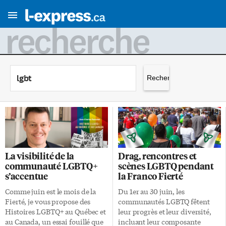
recherche
Rechercher :
La visibilité de la
Drag, rencontres et
communauté LGBTQ+
scènes LGBTQ pendant
s’accentue
la Franco Fierté
Comme juin est le mois de la
Du 1er au 30 juin, les
Fierté, je vous propose des
communautés LGBTQ fêtent
Histoires LGBTQ+ au Québec et
leur progrès et leur diversité,
au Canada, un essai fouillé que
incluant leur composante