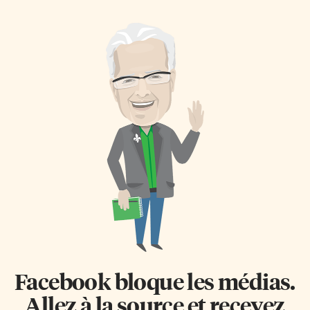
s’est déroulé cette année
d’améliorer les programmes et
sous un soleil de plomb. Un
services disponibles pour la
village francophone
communauté. La sondage
L’organisme FrancoQueer,
s’adresse à toutes les personnes
torontois à l’origine mais qui se
2E/LGBTQIA+ en Ontario,
déploie maintenant à travers la
qu’elles soient membres de
province, y ajoutait une touche
FrancoQueer ou non. «L’arc-en-
francophone en organisant un
ciel n’est pas complet si nous ne
«village» où l’on retrouvait
sommes pas toustes
aussi des kiosques du Centre
représenté∙e∙s», indique
francophone du Grand
Arnaud Baudry, le directeur
Toronto, de nos conseils
général de FrancoQueer. «Nous
scolaires, nos collèges et
visons à collecter des données
universités, et quelques autres
de tous les groupes qui
institutions de la francophonie.
composent la grande diversité
Une […]
de notre communauté», dit-il.
«En particulier […]
Facebook bloque les médias.
Allez à la source et recevez