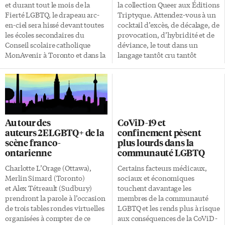
tuées, des dizaines d’autres
affichent ouvertement leur
et durant tout le mois de la
la collection Queer aux Éditions
blessées. L’une des pires
homophobie, notamment leur
Fierté LGBTQ, le drapeau arc-
Triptyque. Attendez-vous à un
attaques queerphobes sur le
opposition farouche au
en-ciel sera hissé devant toutes
cocktail d’excès, de décalage, de
continent américain depuis
mariage de même sexe.
les écoles secondaires du
provocation, d’hybridité et de
longtemps. Était-ce encore
Plusieurs passages […]
Conseil scolaire catholique
déviance, le tout dans un
possible? Lutte […]
MonAvenir à Toronto et dans la
langage tantôt cru tantôt
péninsule ontarienne. Cette
poétique.
décision – une première – a été
@carnetunderground Gabriel
entérinée par les conseillers
Cholette a sillonné les scènes
scolaires lors de sa réunion du
new-yorkaise, berlinoise et
26 mai. Le drapeau arc-en-ciel
montréalaise de l’underground
est un symbole des droits et de
LGBTQ à la recherche de
Au tour des
CoViD-19 et
la voix des personnes
matériau littéraire qu’il a
auteurs 2ELGBTQ+ de la
confinement pèsent
homosexuelles, bisexuelles,
travaillé selon les codes
scène franco-
plus lourds dans la
transsexuelles ou queer
d’Instagram. Mais comme il y a
ontarienne
communauté LGBTQ
(LGBTQ). Le drapeau LGBTQ
des choses qui se partagent
proposé par les élèves
assez mal en «stories» de 15
Charlotte L’Orage (Ottawa),
Certains facteurs médicaux,
conseillères La motion a été
secondes, Cholette a créé le
Merlin Simard (Toronto)
sociaux et économiques
présentée suite aux démarches
compte @carnetunderground
et Alex Tétreault (Sudbury)
touchent davantage les
des élèves conseillères qui ont
qui lui a permis d’écrire
prendront la parole à l’occasion
membres de la communauté
agi […]
librement des chroniques […]
de trois tables rondes virtuelles
LGBTQ et les rends plus à risque
organisées à compter de ce
aux conséquences de la CoViD-