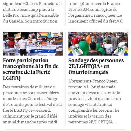
signe Jean-Charles Panneton. Il
francophone avec la Franco
s’attarde beaucoup plus à la
Fierté 2024 sous l’égide de
Belle Province qu’à l’ensemble
l’organisme FrancoQueer. Le
du Canada. Son introduction
lancement officiel du festival
est un rapide survol depuis
francophone torontois avait
l’Antiquité (amour grec) jusqu’à
lieu lors d’un apéro dînatoire
l’étude de 2025 sur l’inquiétante
karaoké le 1er juin au pub Fox &
hausse de l’inconfort des jeunes
Fiddle du 27 rue Wellesley Est,
québécois face à la diversité
dans le quartier gai. «La Franco
sexuelle. Entre ces deux pôles, il
Fierté est une invitation à être
Forte participation
Sondage des personnes
y a la première loi anti-
soi-même, à embrasser son
francophone à la fin de
2E/LGBTQIA+ en
homosexuelle (Constantin en
identité francophone et arc-en-
semaine de la Fierté
Ontario français
l’an 342), la loi sur la bougrerie
ciel dans toutes nos diversités»,
LGBTQ
sanctionnée par Henri VIII
font valoir les organisateurs.
L’organisme FrancoQueer,
(1533), le bill omnibus de Pierre
«Sois___» À travers des
Des centaines de milliers de
torontois à l’origine mais
Elliott Trudeau (1969) et le […]
conférences, des spectacles, des
personnes se sont rassemblées
couvrant désormais toute la
activités culturelles, artistiques
dans les rues Church et Yonge
province, vient de lancer un
et d’échange
de Toronto pour le festival de la
sondage visant à mieux
intergénérationnels, et bien sûr
fierté LGBTQ ce weekend,
comprendre les besoins, les
[…]
culminant par le grand défilé
intérêts et la vision des
annuel dimanche après-midi.
personnes 2E/LGBTQIA+.
Cet événement haut en couleurs
L’objectif est de continuer