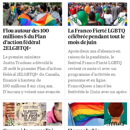
Flou autour des 100
La Franco Fierté LGBTQ
millions $ du Plan
célébrée pendant tout le
d’action fédéral
mois de juin
2ELGBTQI+
Après deux ans d’absence en
Le premier ministre
raison de la pandémie, le
Justin Trudeau a dévoilé le
festival Franco Fierté LGBTQ
28 août le premier Plan d’action
revient ce mois-ci avec un
fédéral 2ELGBTQI+ du Canada,
programme d’activités en
financé à hauteur de
personne et en ligne.
100 millions $ sur cinq ans.
FrancoQueer a lancé les
D’aucuns y voient une avancée
festivités le 2 juin avec un apéro
intéressante, mais imprécise
au Boutique Bar de la rue
sur la question de qui pourra en
Church. Pancartes et écrits Ce
bénéficier au sein de la
mercredi 8 juin, un atelier
francophonie minoritaire et
«briller et revendiquer» incite
chez les plus petits organismes.
les participants à laisser aller
À noter que cela s’ajoute aux 145
leur créativité en créant des