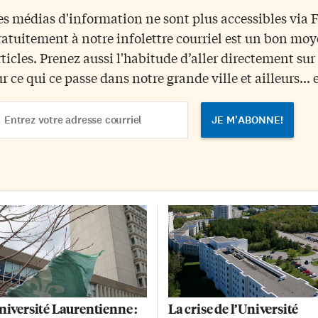
usieurs responsabilités. Son
possible d’obtenir en 4 ans une
es médias d'information ne sont plus accessibles via
pport contient plusieurs
formation technique et
ratuitement à notre infolettre courriel est un bon mo
nstats concernant le manque de
universitaire. Dans le jargon, on
oactivité et de communication
appelle ça une «passerelle 2+2».
rticles. Prenez aussi l'habitude d’aller directement su
s trois organismes en question.
Plus de flexibilité De plus en plu
ur ce qui ce passe dans notre grande ville et ailleurs... 
lgré le fait que le ministère des
populaire, ce modèle offre aux
llèges et Universités était au
étudiants plus de flexibilité, un
ail
urant des problèmes financiers
plus grand accès […]
dress
 la Laurentienne en décembre
20, […]
niversité Laurentienne :
La crise de l’Université