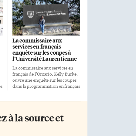
La commissaire aux
services en français
enquête sur les coupes à
l’Université Laurentienne
La commissaire aux services en
français de l’Ontario, Kelly Burke,
ouvre une enquête sur les coupes
es
dans la programmation en français
de l’Université Laurentienne. Le
e
12 avril, l’institution bilingue de
Sudbury, aux prises avec des
difficultés financières, avait
 à la source et
annoncé son intention d’éliminer
e
69 de ses programmes, dont 28
programmes en français.
Transparence et équité Une