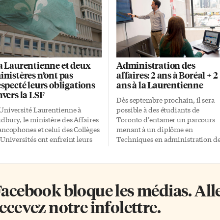
a Laurentienne et deux
Administration des
inistères n’ont pas
affaires: 2 ans à Boréal + 2
especté leurs obligations
ans à la Laurentienne
nvers la LSF
Dès septembre prochain, il sera
Université Laurentienne à
possible à des étudiants de
dbury, le ministère des Affaires
Toronto d’entamer un parcours
ancophones et celui des Collèges
menant à un diplôme en
 Universités ont enfreint leurs
Techniques en administration d
ligations face à la Loi sur les
affaires au Collège Boréal, puis,
rvices en français (LSF). Le
toujours à Toronto, de poursuivr
âme, assigné le 31 mars par la
leurs études en vue d’obtenir un
mmissaire aux services en
baccalauréat en Administration
acebook bloque les médias. Allez
ançais de l’Ontario, Kelly Burke,
des affaires de l’Université
t cependant limité à deux
Laurentienne. Dans le cadre de c
ecevez notre infolettre.
plômes. Elle émet 19
nouveau partenariat entre les
commandations pour clarifier
deux institutions, il sera donc