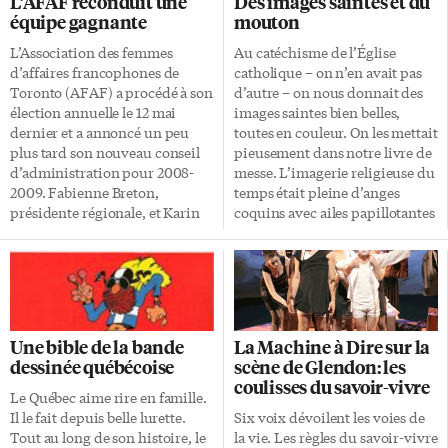
L’AFAF reconduit une
Des images saintes et du
patrimoine culturel. Il s’agit en
l’émulation créative
équipe gagnante
mouton
fait d’une exposition culturelle
européenne, trois courts
où chaque pays peut avoir son
francophones se démarquent
L’Association des femmes
Au catéchisme de l’Église
propre stand. La présence de
par leur originalité. L’histoire
d’affaires francophones de
catholique – on n’en avait pas
l’Afrique à cette foire date de
d’un homme sans tête, d’un
Toronto (AFAF) a procédé à son
d’autre – on nous donnait des
seulement quatre ans. Et ce,
basketteur raté et d’un
élection annuelle le 12 mai
images saintes bien belles,
grâce Georgette Amihere, Olga
Belmondo d’opérette, pour une
dernier et a annoncé un peu
toutes en couleur. On les mettait
Lambert et Justine Gogoua.
plongée jouissive dans le désir
plus tard son nouveau conseil
pieusement dans notre livre de
Cette […]
de créer et de renverser les
d’administration pour 2008-
messe. L’imagerie religieuse du
normes. Trois […]
2009. Fabienne Breton,
temps était pleine d’anges
présidente régionale, et Karin
coquins avec ailes papillotantes
Miskovsky, trésorière, ont
et auréoles dorées. Ils
exprimé leur intérêt de
tournaient en chemises de nuit
poursuivre leur mandat pour
roses, contre le bleu du ciel,
une période d’un an. Marie
autour de la Vierge Marie, en
Picard a été élue responsable du
robe blanche et manteau d’azur,
marketing et se joindra aux
comme il se doit à quelqu’un
Une bible de la bande
La Machine à Dire sur la
membres ayant été réélues par
qui a conçu sans pécher. Il y
dessinée québécoise
scène de Glendon: les
acclamation: Anne-Marie de
avait aussi le Saint-Esprit, sous
coulisses du savoir-vivre
Lavison (vice-présidente
forme de colombe, descendant
Le Québec aime rire en famille.
régionale), Monique Charron
sur les apôtres qui, pour la
Il le fait depuis belle lurette.
Six voix dévoilent les voies de
(responsable des abonnements),
circonstance, avaient sur […]
Tout au long de son histoire, le
la vie. Les règles du savoir-vivre