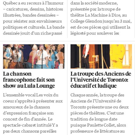
Sylvie Corbeil Péloquin
Québec a eu recours à l’humour
dans la société moderne,
(secrétaire). De plus, Paulette
– caricatures, dessins, histoires
présentée par la troupe de
Schwartz a offert ses services
illustrées, bandes dessinées –
théâtre La Machine à Dire, au
pour aider le comité des
pour résister aux envahisseurs
College Glendon jusqu’au 3 mai,
abonnements au besoin. […]
politiques et culturels. La bande
est de ces pièces qui utilisent la
dessinée jouit d’un riche passé
légèreté pour soulever les
au Québec et il est très bien
pesanteurs du quotidien. Le
raconté par Mira Falardeau
metteur en scène Christophe
dans Histoire de la bande
Bauzet réussit une adaptation
dessinée au Québec. «La bande
décapante du monologue de
dessinée (dite brièvement la
Jean Luc Lagarce, qui tire sur
BD) est un art à part entière. Un
toutes les conventions sociales.
La chanson
La troupe des Anciens de
art spécifique, avec ses lois, son
Et vise juste! La vie est une
francophone fait son
l’Université de Toronto:
langage, ses univers
pièce de théâtre. Tout est
show au Lula Lounge
éducatif et ludique
particuliers. On l’appelle le
orchestré pour éviter les fausses
neuvième art. Neuvième, c’est-
notes et pour parer à l’imprévu.
L’ensemble vocal Les voix du
Chaque année, la troupe des
à-dire le plus jeune, […]
Le souffleur est un pesant code
coeur s’apprête à présenter aux
Anciens de l’Université de
du savoir-vivre […]
amoureux de la chanson
Toronto présente une ou deux
d’expression française son
pièces de théâtres. C’est une
concert de fin d’année. Le
tradition de longue date
spectacle-cabaret intitulé Y a
puisque Paulette Collet, alors
pas deux chansons pareilles
professeure de littérature au