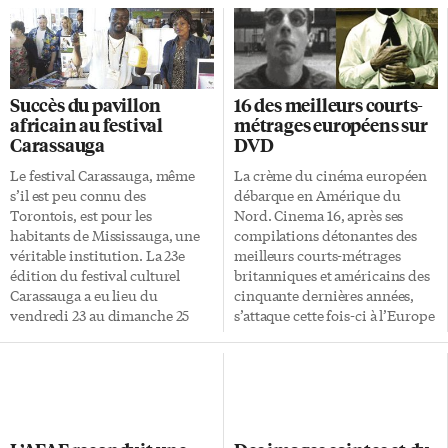
Succès du pavillon
16 des meilleurs courts-
africain au festival
métrages européens sur
Carassauga
DVD
Le festival Carassauga, même
La crème du cinéma européen
s’il est peu connu des
débarque en Amérique du
Torontois, est pour les
Nord. Cinema 16, après ses
habitants de Mississauga, une
compilations détonantes des
véritable institution. La 23e
meilleurs courts-métrages
édition du festival culturel
britanniques et américains des
Carassauga a eu lieu du
cinquante dernières années,
vendredi 23 au dimanche 25
s’attaque cette fois-ci à l’Europe
mai au Hershey Center. Depuis
entière. Un DVD de trois heures
1985, chaque année, diverses
des plus belles réalisations du
communautés culturelles se
vieux continent sur un demi-
retrouvent sous un même
siècle, qui prouve en seize actes
chapiteau pour offrir en
qu’il est loin d’être dépassé.
partage un volet de leur
Dans ce tour d’horizon de