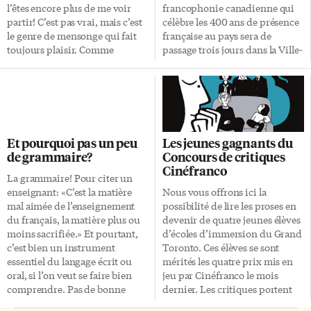
l’êtes encore plus de me voir
francophonie canadienne qui
partir! C’est pas vrai, mais c’est
célèbre les 400 ans de présence
le genre de mensonge qui fait
française au pays sera de
toujours plaisir. Comme
passage trois jours dans la Ville-
lorsqu’on vous assure que vous
Reine début juillet et présentera
avez bonne mine! En tout cas, je
au total une dizaine de
voulais vous dire merci de
manifestations. Toutes
votre gentillesse, dans vos
prendront place sous le
messages ou dans les mots
Francodôme, une structure
aimables que vous me glissez
portative de 22 mètres de
Et pourquoi pas un peu
Les jeunes gagnants du
quand on se rencontre dans un
diamètre qui sera installée au
de grammaire?
Concours de critiques
des hauts lieux de la culture
Nathan Phillips Square en face
Cinéfranco
française. J’adore quand
de l’Hôtel de Ville. Le vendredi
La grammaire! Pour citer un
Nathalie Prézeau me parle […]
4 juillet, la programmation
enseignant: «C’est la matière
Nous vous offrons ici la
débutera par Libérés sur parole,
mal aimée de l’enseignement
possibilité de lire les proses en
présenté à 11h et à 14h. Une
du français, la matière plus ou
devenir de quatre jeunes élèves
pièce de théâtre laissant libre
moins sacrifiée.» Et pourtant,
d’écoles d’immersion du Grand
cours à l’imagination de ses […]
c’est bien un instrument
Toronto. Ces élèves se sont
essentiel du langage écrit ou
mérités les quatre prix mis en
oral, si l’on veut se faire bien
jeu par Cinéfranco le mois
comprendre. Pas de bonne
dernier. Les critiques portent
communication sans
sur trois films, à savoir