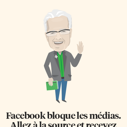
grammaire et que faire ou
Persépolis, de Marjane Satrapi,
devenir dans la vie moderne, si
Comme tout le monde, de
l’on ne sait pas communiquer
Pierre-Paul Renders et Michou
avec clarté, même pour se servir
d’Auber, de Thomas Gilou. La
d’Internet. Mais comment
réalité dépasse l’animation? Le
intéresser les jeunes apprenants
film que j’ai vu aujourd’hui
en particulier à cette
était Persepolis. Ce film
grammaire souvent présentée
d’animation de 2007 a été
comme un ensemble de règles à
dirigé et écrit par Vincent
suivre pour s’exprimer
Paronnaud et Marjane Satrapi.
convenablement? Un
Dans le film, Marji est jouée par
romancier, Patrick Rambaud,
la voix de […]
prix Goncourt, s’est penché sur
[…]
Facebook bloque les médias.
Allez à la source et recevez