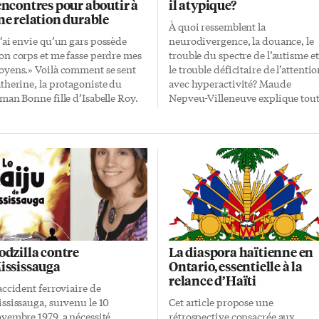
encontres pour aboutir à
il atypique?
ne relation durable
À quoi ressemblent la
’ai envie qu’un gars possède
neurodivergence, la douance, le
n corps et me fasse perdre mes
trouble du spectre de l’autisme et
yens.» Voilà comment se sent
le trouble déficitaire de l’attenti
therine, la protagoniste du
avec hyperactivité? Maude
man Bonne fille d’Isabelle Roy.
Nepveu-Villeneuve explique tou
 solution se trouverait-elle dans
cela dans Les différences
s rencontres en ligne…? À 33 ans,
invisibles pour nous apprendre 
therine se retrouve seule après
vivre ensemble dans toutes nos
e rupture. Bien que sa relation
ressemblances et nos différences.
ait duré que six mois, la douleur
Les sujets abordés sont souvent
 bouleverse profondément. Elle
très complexes, mais Maude
 tourne d’abord vers Tinder et
Nepveu-Villeneuve les présente
cebook Rencontres. Voici sa bio:
avec concision et simplicité, aya
u mérites de bonnes choses et je
souvent recours à des encadrés o
ux être l’une d’elles.» Le sexe
à des capsules pour attirer
odzilla contre
La diaspora haïtienne en
ant le coeur Son but consiste à
l’attention sur l’essentiel.
ississauga
Ontario, essentielle à la
oir de la bonne compagnie et du
Neurodivergence Elle-même
relance d’Haïti
n sexe […]
atteinte de neurodivergence,
accident ferroviaire de
Maude Nepveu-Villeneuve a
ssissauga, survenu le 10
Cet article propose une
publié environ 70 capsules sur s
vembre 1979, a nécessité
rétrospective consacrée aux