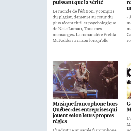
puissant que la vérité
r
u
Le monde de l’édition, y compris
du plagiat, demeure au cœur du
«J
plus récent thriller psychologique
mo
de Nelle Lamarr, Tous mes
mo
mensonges. La romancière Freida
Ca
McFadden a raison lorsqu’elle
ro
affirme: «J’ai adoré! Impossible à
La
lâcher.» Le livre nous tient en
le
haleine non seulement grâce à une
Ca
intrigue diabolique, mais
un
également en raison de
n’
personnages plus grands que
la
nature. Vaut mieux ne pas se
se
mettre en travers de leur chemin!
Fa
Tout commence lorsque Sloan
«T
White, assistante d’une célèbre
pe
Musique francophone hors
G
romancière, découvre le corps de
av
Québec: des entreprises qui
M
sa patronne sans vie, en face de sa
av
jouent selon leurs propres
machine à écrire Selectric. Oeuvre
bo
L’
règles
volée Paniquée mais fascinée,
Mi
Sloan […]
L’industrie musicale francophone
no