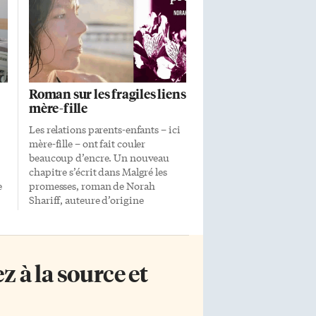
Roman sur les fragiles liens
mère-fille
Les relations parents-enfants – ici
mère-fille – ont fait couler
beaucoup d’encre. Un nouveau
chapitre s’écrit dans Malgré les
e
promesses, roman de Norah
Shariff, auteure d’origine
s,
algérienne ayant grandi en France
et vivant au Québec depuis vingt-
.
cinq ans. Le roman est paru aux
la
éditions Diverses Syllabes, maison
 à la source et
fondée en août 2020 pour, par et
avec les femmes autochtones, les
femmes racisées et les personnes
minorisées dans le genre. Un