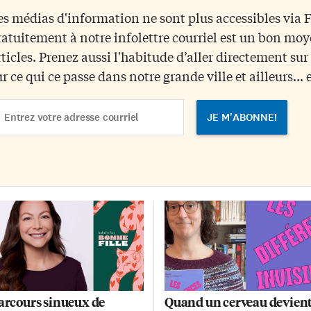
 en sortir avec plus de
publiée début juillet, les
es médias d'information ne sont plus accessibles via
commandations de lectures que
francophones de l’extérieur du
ratuitement à notre infolettre courriel est un bon mo
habitude. Antonine Maillet
Québec voient leur risque de déc
mmençons par la seule
– toutes causes confondues –
rticles. Prenez aussi l'habitude d’aller directement su
nadienne à avoir reçu le prix
diminuer en moyenne de 11%
ur ce qui ce passe dans notre grande ville et ailleurs... 
ncourt, Antonine Maillet. Ce
lorsqu’ils reçoivent des soins da
ix littéraire le plus prestigieux
leur langue. […]
ail
 la Francophonie lui a été
dress
cerné en 1979 pour […]
arcours sinueux de
Quand un cerveau devient