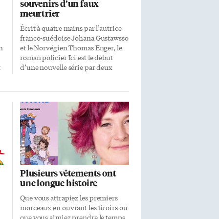
souvenirs d’un faux
meurtrier
Écrit à quatre mains par l’autrice
franco-suédoise Johana Gustawsso
on
et le Norvégien Thomas Enger, le
roman policier Ici est le début
t
d’une nouvelle série par deux
géants du thriller nordique, déjà
à
disponible dans plus de 40 pays.
L’action se déroule en Norvège où
deux adolescentes sont
sauvagement assassinées le jour de
l’Halloween dans une maison de
vacances au bord d’un fjord. La
nt
complexité de ces meurtres est
u
recouverte d’un voile de suspicion
et d’incertitude. Les victimes Eva
Plusieurs vêtements ont
et Hedda étaient les meilleures
une longue histoire
amies de Vetle, fils
mystérieusement disparu de Kari
Que vous attrapiez les premiers
Voss, consultante auprès de la
morceaux en ouvrant les tiroirs ou
on
police criminelle norvégienne.
que vous aimiez prendre le temps