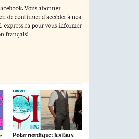
couple en crise La protagoniste de
 Facebook. Vous abonner
Malgré les promesses, Dalila, est
yen de continuer d’accéder à nos
ès
d’origine algérienne. Elle et son
mari français Antoine voient leur
r l-express.ca pour vous informer
couple glisser vers la rupture. À la
en français!
ns
suite d’un accident, […]
-
Polar nordique : les faux