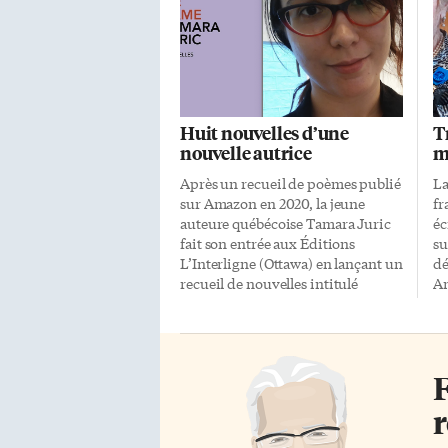
Huit nouvelles d’une
T
nouvelle autrice
m
Après un recueil de poèmes publié
La
sur Amazon en 2020, la jeune
fr
auteure québécoise Tamara Juric
éc
fait son entrée aux Éditions
su
L’Interligne (Ottawa) en lançant un
dé
recueil de nouvelles intitulé
An
Noirceurs de l’âme, où la fantasy et
Ma
le fantastique occupent une place
fe
de choix. La principale différence
pé
entre la fantasy et le fantastique
d’
F
réside dans le fait qu’un
de
événement surnaturel ou magique
ce
r
soit vécu comme une normalité
li
dans un récit de fantasy, alors qu’il
tr