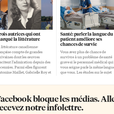
rois autrices qui ont
Santé: parler la langue du
arqué la littérature
patient améliore ses
chances de survie
 littérature canadienne-
ançaise compte de grandes
Vous avez plus de chance de
rivaines dont les œuvres
survivre à un problème de santé
scitent l’admiration depuis des
grave si le personnel médical qui
cennies. Parmi elles figurent
vous soigne parle la même langu
tonine Maillet, Gabrielle Roy et
que vous. Les études sur le sujet
rguerite Andersen. Trois
n’ont pas toujours été concluante
mmes, trois provinces, trois
mais une nouvelle recherche se
riodes différentes et une pléiade
base sur des données plus solides
honneurs littéraires. Plutôt que
Selon l’étude La concordance de 
acebook bloque les médias. Allez
 lire trois livres, nous allons
langue patient-médecin et
tte fois explorer les carrières
mortalité sur le long terme: une
ecevez notre infolettre.
ttéraires remarquables de ces
étude de cohorte rétrospective
ois autrices du Canada-Français
canadienne (traduction libre)