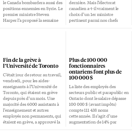
accompagnée de son ukulélé a
le Canada bombardera aussi des
dernière. Mais l’électorat
revisité le célèbre San Francisco
positions ennemies en Syrie. Le
canadien a-t-il vraiment le
de Maxime […]
premier ministre Steven
choix d’un 1er ministre
Harper l’a proposé la semaine
pertinent parmi nos chefs
dernière au Parlement, qui l’a
politiques à l’heure actuelle?
voté lundi soir. C’était une
Jusqu’à cette date, la pré-
formalité puisque les
campagne électorale se déroule
Conservateurs sont
sans fracas. Bien sûr les trois
majoritaires, mais l’exercice
chefs se distinguent les uns des
servait surtout à forcer Néo-
autres, mais sans trop nous
Fin de la grève à
Plus de 100 000
Démocrates et Libéraux à
inspirer. D’aucuns perçoivent
l’Université de Toronto
fonctionnaires
réaffirmer leur opposition à
Harper comme un guerrier,
ontariens font plus de
cette mission, car elle est
républicain américain de
C’était jour de retour au travail,
100 000 $
relativement populaire au sein
droite… Mulcair tel un
vendredi, pour les aides-
de la population canadienne.
socialiste modéré sans charisme
enseignants à l’Université de
La liste des employés des
L’État islamique (ÉI ou Daesch,
ni créativité… et Trudeau, un
Toronto, qui étaient en grève
secteurs public et parapublic en
l’acronyme arabe de Dawlat […]
jeune traditionaliste immature
depuis près d’un mois. Une
Ontario dont le salaire dépasse
et démodé… Reste Elizabeth […]
majorité des 6000 assistants à
100 000 $ (avant impôts)
l’enseignement et autres
compte 111 438 noms
employés non permanents, qui
cette année. Il s’agit d’une
étaient en grève, a approuvé la
augmentation de 14% par
proposition de l’Université de
rapport à l’année dernière. La