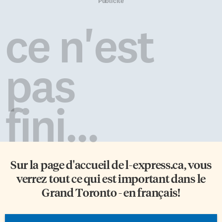
service pour la nuit, hier
quel roman de Daniel
Publicité
soir. Un employé avait senti
Marchildon est-il question de la
une odeur bizarre. Des équipes
grippe espagnole? a) Les Exilés
ce n'est
de la Ville, d’Enbridge et
b) La première guerre de
d’Hydro Toronto ont été
Toronto c) L’eau de vie […]
appelées sur place pour
déterminer la nature de la fuite.
pas
La substance
«mystérieuse» s’écoulait d’un
joint d’expansion, […]
fini...
Sur la page d'accueil de
l-express.ca
, vous
verrez tout ce qui est important dans le
Grand Toronto - en français!