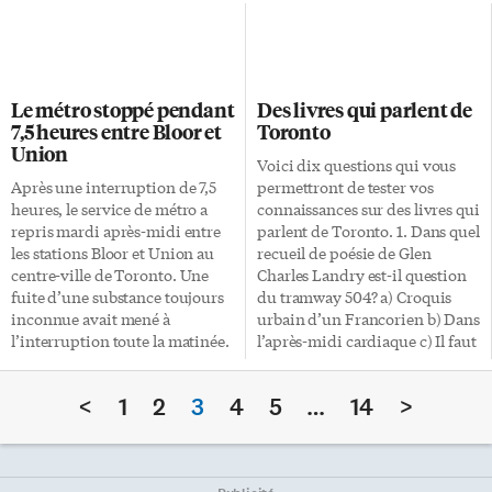
demander à un arbitre de
«Sunshine List» dévoilée
trancher dans le conflit. La
vendredi remplit six cartables.
direction de l’Université de
«La population ontarienne a le
Toronto est «contente» de ce
droit de savoir comment ses
dénouement, une semaine
dollars sont dépensés», a
Le métro stoppé pendant
Des livres qui parlent de
avant la fin de la session et les
indiqué Deb Matthews,
7,5 heures entre Bloor et
Toronto
examens finaux. «À tous les
présidente du Conseil du
Union
étudiants qui ont enduré
Trésor de l’Ontario. La
Voici dix questions qui vous
incertitude et inquiétude
publication annuelle de la liste
Après une interruption de 7,5
permettront de tester vos
durant une période cruciale de
avait commencé sous le
heures, le service de métro a
connaissances sur des livres qui
l’année, surtout les finissants,
gouvernement conservateur de
repris mardi après-midi entre
parlent de Toronto. 1. Dans quel
merci de votre patience», […]
Mike Harris en 1996. La liste
les stations Bloor et Union au
recueil de poésie de Glen
contient les noms et la
centre-ville de Toronto. Une
Charles Landry est-il question
rémunération des membres du
fuite d’une substance toujours
du tramway 504? a) Croquis
Cabinet provincial et des élus
inconnue avait mené à
urbain d’un Francorien b) Dans
municipaux, mais aussi de
l’interruption toute la matinée.
l’après-midi cardiaque c) Il faut
hauts […]
Durant la panne, quelque
crier l’injure 2. Dans quel
70 autobus ont fait la navette
roman d’Hédi Bouraoui peut-
<
1
2
3
4
5
…
14
>
entre les stations Bloor et
on voir du Skydome jusqu’aux
St. Andrew. Le déversement
chutes Niagara? a) Cap Nord b)
avait été décelé à la station
Ainsi parle la Tour CN c) La
College, avant la fin prévue du
femme d’entre les lignes 3. Dans