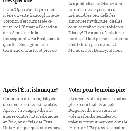
très spéciale
Les publicités de Disney font
Franc’Open Mic, la première
miroiter des expériences
scène ouverte francophone de
mémorables. Au-delà des
Toronto, s’est surpassée ce
annonces mythiques, quelles
mercredi 25 mars à l’occasion
sont les réalités des croisières
de la Semaine de la
Disney? Il y a tant d’activités à
francophonie. Au Boat, dans le
bord qu’il faut prendre le temps
quartier Kensigton, une
d’établir un plan de match.
trentaine d’artistes et près de
Même si c’est Disney, et donc
130 personnes sont venus
bien organisé et souriant, il faut
célébrer la francophonie. Les
composer avec la densité des
organisateurs Cyril Mignotet et
passagers sur un navire qui en
Florian François, accompagnés
abrite 4000. Les premières
de bénévoles, ont lancé cette
journées sont intenses, alors
cinquième édition de
qu’il faut apprendre tous les
Après l’État islamique?
Voter pour le moins pire
Franc’Open Mic avec un
systèmes et que les enfants
enthousiasme et un
s’acclimatent à cet
Comme on dit en anglais, «le
«Les gens votent pour le moins
dynamisme sans précédent.
environnement survolté. Nous
deuxième soulier est tombé».
pire», concluait François
Côté chansons, ce sont les
avons fait sur le Disney Dream
Après s’être engagé dans la
Bergeron dans son article
Coureurs des bois, tout droit
une croisière de trois nuitées,
guerre contre l’État islamique
Valeurs fondamentales ou
venus de Penetanguishene, qui
fort pratique pour tant de […]
en Irak, aux côtés des États-
valeurs communes paru dans le
ont ouvert le bal. Puis, Luce
Unis et de quelques autres pays,
forum de L’Express la semaine