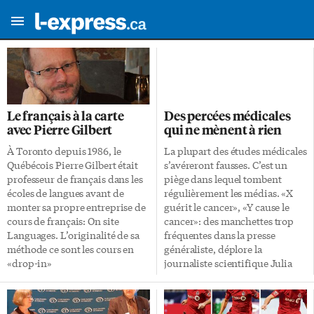
Le français à la carte
Des percées médicales
avec Pierre Gilbert
qui ne mènent à rien
À Toronto depuis 1986, le
La plupart des études médicales
Québécois Pierre Gilbert était
s’avéreront fausses. C’est un
professeur de français dans les
piège dans lequel tombent
écoles de langues avant de
régulièrement les médias. «X
monter sa propre entreprise de
guérit le cancer», «Y cause le
cours de français: On site
cancer»: des manchettes trop
Languages. L’originalité de sa
fréquentes dans la presse
méthode ce sont les cours en
généraliste, déplore la
«drop-in»
journaliste scientifique Julia
(www.meetup.com/frenchlesson).
Belluz dans Vox. Elle rappelle
Le principe: chaque semaine,
entre autres qu’en 2003,
dans les locaux de Global
l’American Journal of Medicine