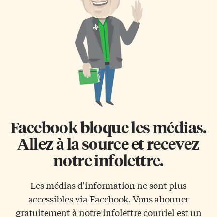
de qualité comparable à celle de
fois sérieux et souriant. On peut
la majorité. «C’est toute une
lire immédiatement dans son
société qui est revenue à la […]
regard franc et direct le plaisir
qu’il a de faire partie de sa
nouvelle équipe. Formé au
Racing […]
Facebook bloque les médias.
Allez à la source et recevez
notre infolettre.
Les médias d'information ne sont plus
accessibles via Facebook. Vous abonner
gratuitement à notre infolettre courriel est un