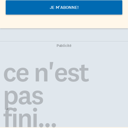
Publicité
ce n'est
pas
fini...