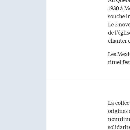
1930 à M
souche i
Le 2 nove
de l’égli
chanter 
Les Mexic
rituel fe
La collec
origines 
nourritur
solidarit