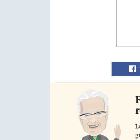
F
r
L
g