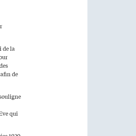
r
 de la
Pour
ides
 afin de
 souligne
Eve qui
ées 1920-