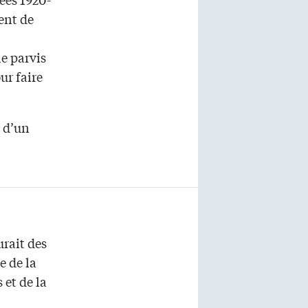
ent de
le parvis
ur faire
n d’un
urait des
e de la
 et de la