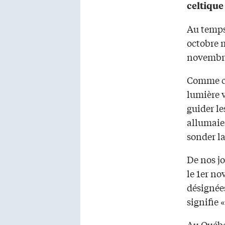
celtique
Au temps 
octobre m
novembre,
Comme ce 
lumière v
guider le
allumaien
sonder l
De nos jo
le 1er n
désignée
signifie 
Au Québec