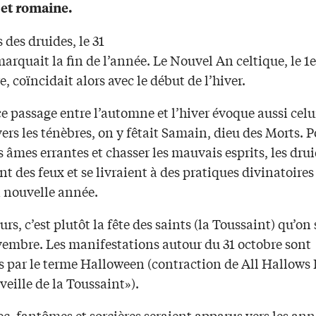
 et romaine.
des druides, le 31
arquait la fin de l’année. Le Nouvel An celtique, le 1e
 coïncidait alors avec le début de l’hiver.
passage entre l’automne et l’hiver évoque aussi celui
ers les ténèbres, on y fêtait Samain, dieu des Morts. 
s âmes errantes et chasser les mauvais esprits, les dru
t des feux et se livraient à des pratiques divinatoires
a nouvelle année.
urs, c’est plutôt la fête des saints (la Toussaint) qu’on
ovembre. Les manifestations autour du 31 octobre sont
s par le terme Halloween (contraction de All Hallows 
«veille de la Toussaint»).
, fantômes et sorcières seraient apparus vers les ann