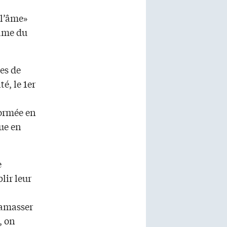
 l’âme»
 âme du
es de
é, le 1er
s.
formée en
nue en
e
lir leur
 amasser
, on