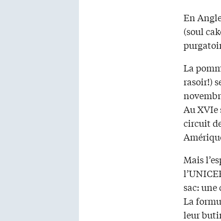
En Anglet
(soul ca
purgatoir
La pomme,
rasoir!) 
novembre
Au XVIe s
circuit d
Amériqu
Mais l’es
l’UNICEF.
sac: une
La formul
leur buti