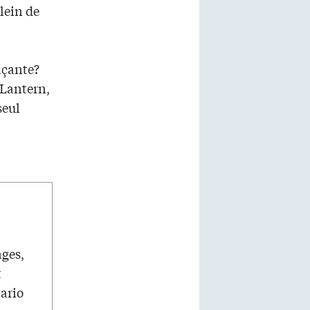
lein de
açante?
’Lantern,
seul
ages,
t
tario