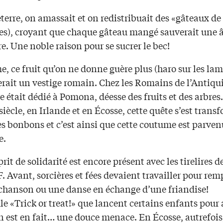
erre, on amassait et on redistribuait des «gâteaux de
kes), croyant que chaque gâteau mangé sauverait une
e. Une noble raison pour se sucrer le bec!
 ce fruit qu’on ne donne guère plus (haro sur les lam
serait un vestige romain. Chez les Romains de l’Antiquit
 était dédié à Pomona, déesse des fruits et des arbre
iècle, en Irlande et en Écosse, cette quête s’est trans
es bonbons et c’est ainsi que cette coutume est parve
e.
prit de solidarité est encore présent avec les tirelires d
 Avant, sorcières et fées devaient travailler pour remp
 chanson ou une danse en échange d’une friandise!
e «Trick or treat!» que lancent certains enfants pour
n est en fait… une douce menace. En Écosse, autrefois