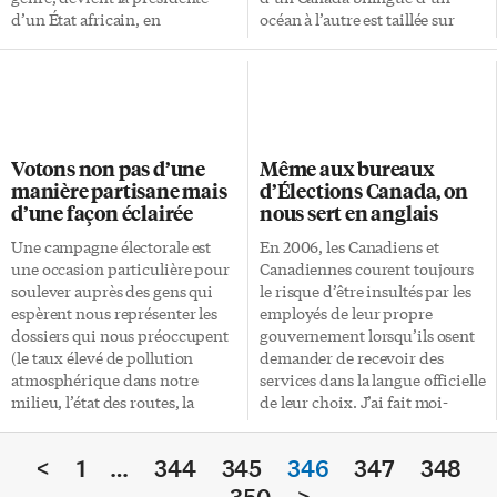
d’un État africain, en
océan à l’autre est taillée sur
l’occurrence le Libéria. N’eut
mesure (et reste la seule vision
été l’actualité chilienne où
garantissant, à long terme,
Michelle Bachelet vient d’être
l’unité du pays). Le Parti
élue la première femme
conservateur actuel a renoncé à
présidente de ce pays réputé
son passé réformiste et
machiste, les médias canadiens
allianciste, mais plusieurs
Votons non pas d’une
Même aux bureaux
n’en auraient sûrement pas fait
fondateurs de ces aventures
manière partisane mais
d’Élections Canada, on
cas. Mais l’élection chilienne les
francophobes, à commencer
d’une façon éclairée
nous sert en anglais
a quelque peu «forcés» à en
par Stephen Harper lui-même,
parler en faisant le parallèle. Le
sont encore aux commandes. Il
Une campagne électorale est
En 2006, les Canadiens et
premier pays libre d’Afrique
faut toutefois se souvenir que
une occasion particulière pour
Canadiennes courent toujours
depuis 1847, le Libéria, qui a
ce sont d’abord des politiques
soulever auprès des gens qui
le risque d’être insultés par les
participé à […]
économiques comme la
espèrent nous représenter les
employés de leur propre
création de la TPS et un
dossiers qui nous préoccupent
gouvernement lorsqu’ils osent
endettement excessif qui ont
(le taux élevé de pollution
demander de recevoir des
décidé […]
atmosphérique dans notre
services dans la langue officielle
milieu, l’état des routes, la
de leur choix. J’ai fait moi-
nécessité d’avoir un lien rapide
même ce triste constat tout
entre l’aéroport Pearson et le
dernièrement. Ma mésaventure
<
1
…
344
345
346
347
348
centre-ville, les sans-abris,
est survenue lorsque je me suis
l’utilisation illégale des armes à
présenté au bureau d’Élections