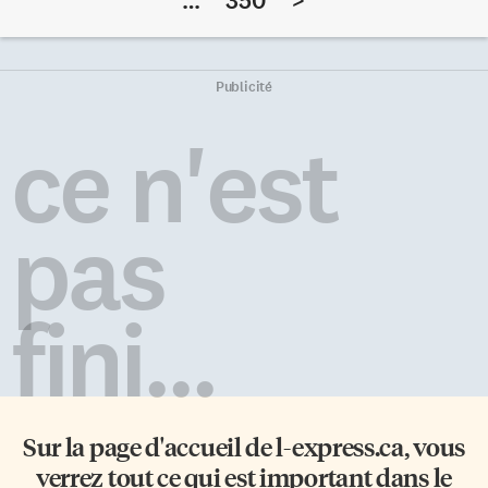
…
350
>
feu…). La communauté
Canada pour High Park-
francophone doit profiter du
Parkdale afin de faire modifier
processus démocratique pour
mon inscription sur la liste
sensibiliser les politiciens à son
électorale. Ce qui aurait dû être
Publicité
existence et à ses besoins. Cela
une procédure toute simple
me semble d’autant plus
s’est avérée être une épreuve, et
ce n'est
essentiel que, trop souvent, il y
tout cela parce que j’ai demandé
a marginalisation du fait
des services en français. On m’a
français. Le quotidien Toronto
demandé depuis combien de
Star vient d’ailleurs de nous en
temps j’habitais […]
pas
fournir un exemple […]
fini...
Sur la page d'accueil de
l-express.ca
, vous
verrez tout ce qui est important dans le