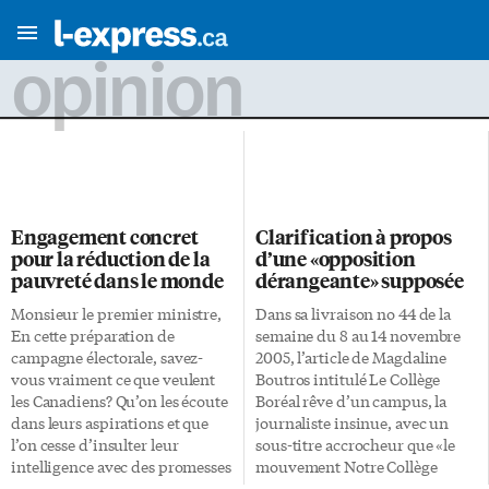
opinion
Engagement concret
Clarification à propos
pour la réduction de la
d’une «opposition
pauvreté dans le monde
dérangeante» supposée
Monsieur le premier ministre,
Dans sa livraison no 44 de la
En cette préparation de
semaine du 8 au 14 novembre
campagne électorale, savez-
2005, l’article de Magdaline
vous vraiment ce que veulent
Boutros intitulé Le Collège
les Canadiens? Qu’on les écoute
Boréal rêve d’un campus, la
dans leurs aspirations et que
journaliste insinue, avec un
l’on cesse d’insulter leur
sous-titre accrocheur que «le
intelligence avec des promesses
mouvement Notre Collège
électorales offertes comme des
multiplie des attaques envers le