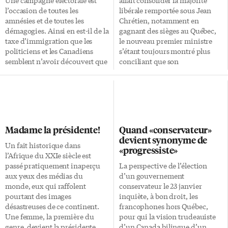
dans les bureaux des
l’occasion de toutes les
libérale remportée sous Jean
Ressources humaines au 1900
amnésies et de toutes les
Chrétien, notamment en
de la rue Dundas en 1999. Puis,
démagogies. Ainsi en est-il de la
gagnant des sièges au Québec,
le mercredi 4 janvier dernier. Je
taxe d’immigration que les
le nouveau premier ministre
me suis rendu […]
politiciens et les Canadiens
s’étant toujours montré plus
semblent n’avoir découvert que
conciliant que son
dans les dernières semaines.
prédécesseur face aux
Cette taxe a toujours existé. Je
aspirations des Québécois. Issu
l’ai payée en 1990 avec ma
de la «droite» du parti et grand
demande de résidence
responsable de l’élimination du
permanente faite à l’intérieur
déficit, M. Martin allait
du Canada. Elle était déjà alors
également couper l’herbe sous
Madame la présidente!
Quand «conservateur»
de 300$ (c’était sous Mulroney).
le pied des Conservateurs et ne
devient synonyme de
Une fortune à l’époque! Je l’ai
leur laisser, pour se distinguer,
Un fait historique dans
«progressiste»
par la suite payée pour mon
que des projets de réformes
l’Afrique du XXIe siècle est
épouse et un de mes enfants
sociales impopulaires. La
passé pratiquement inaperçu
La perspective de l’élection
dont les demandes de résidence
réalité s’est avérée fort
aux yeux des médias du
d’un gouvernement
permanentes avaient aussi été
différente: torpillés au Québec
monde, eux qui raffolent
conservateur le 23 janvier
faites à l’intérieur du Canada (je
par le scandale des
pourtant des images
inquiète, à bon droit, les
les avais […]
commandites, déstabilisés en
désastreuses de ce continent.
francophones hors Québec,
Ontario par les […]
Une femme, la première du
pour qui la vision trudeauiste
genre, devient la présidente
d’un Canada bilingue d’un