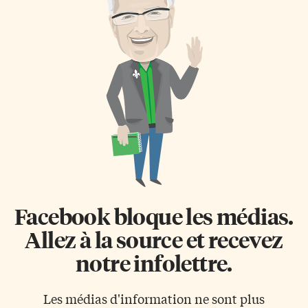
magasins juifs saccagés à Saint-
Maur avec des inscriptions
antisémites, écoles et crèches
brûlées, etc. D’autres faits sont
également troublants: – La
mosquée Bilal: les responsables
ont menti en disant que la
grenade lacrymogène a explosé
à l’intérieur. L’enquête […]
Facebook bloque les médias.
Allez à la source et recevez
notre infolettre.
Les médias d'information ne sont plus