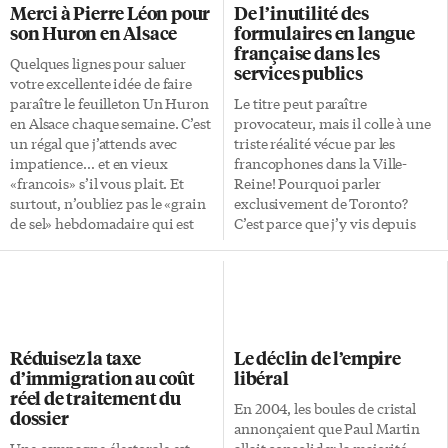
Merci à Pierre Léon pour
De l’inutilité des
son Huron en Alsace
formulaires en langue
française dans les
Quelques lignes pour saluer
services publics
votre excellente idée de faire
paraître le feuilleton Un Huron
Le titre peut paraître
en Alsace chaque semaine. C’est
provocateur, mais il colle à une
un régal que j’attends avec
triste réalité vécue par les
impatience… et en vieux
francophones dans la Ville-
«francois» s’il vous plait. Et
Reine! Pourquoi parler
surtout, n’oubliez pas le «grain
exclusivement de Toronto?
de sel» hebdomadaire qui est
C’est parce que j’y vis depuis
souvent un regard malicieux
quelques années et je peux, sans
sur l’actualité. Un grand merci.
grande prétention, en «avoir
une certaine connaissance»!
Alors que nos chefs de partis
tentent, au mieux de leurs
habiletés de livrer leur message
Réduisez la taxe
Le déclin de l’empire
politique en français, les
d’immigration au coût
libéral
administrations, censées
réel de traitement du
rapprocher l’usager du service
En 2004, les boules de cristal
dossier
public s’en éloignent! Une
annonçaient que Paul Martin
première mésaventure vécue
Une campagne électorale est
allait consolider la majorité