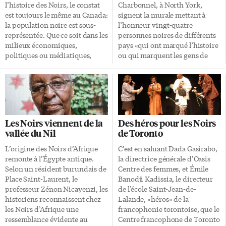
la femme d’affaires prospère.
M’Pindou, qui oeuvrent
l’histoire des Noirs, le constat
Charbonnel, à North York,
Mais le 8 novembre 1946, tout
respectivement dans la
est toujours le même au Canada:
signent la murale mettant à
bascule. Parterre interdit Dans
francophonie du Nouveau-
la population noire est sous-
l’honneur vingt-quatre
la petite ville de New Glasgow,
Brunswick et dans celle de
représentée. Que ce soit dans les
personnes noires de différents
la […]
l’Alberta. Communautés
milieux économiques,
pays «qui ont marqué l’histoire
inclusives La FCFA travaille à
politiques ou médiatiques,
ou qui marquent les gens de
un avenir où […]
l’ouverture reste un défi.
différentes façons».
D’après le recensement de 2016,
L’enseignante Lise-Anne
3,5% de la population
Thibault avait pour objectif de
canadienne s’identifie comme
«vivre un processus de création
noire. Pourtant, cette même
avec ses élèves où la
proportion ne se retrouve pas
collaboration axée sur le
Les Noirs viennent de la
Des héros pour les Noirs
dans l’espace public. «On est
rapport dialogique était au
vallée du Nil
de Toronto
moins de 1%!», observe Léonie
coeur de l’expérience». Pendant
Tchatat, fondatrice et
sept semaines, ces élèves des
L’origine des Noirs d’Afrique
C’est en saluant Dada Gasirabo,
présidente-directrice générale
cours d’Arts visuels ont créé
remonte à l’Égypte antique.
la directrice générale d’Oasis
de la Passerelle IDÉ (intégration
l’oeuvre d’art désormais
Selon un résident burundais de
Centre des femmes, et Émile
et développement
installée dans le foyer de l’école.
Place Saint-Laurent, le
Banodji Kadissia, le directeur
économique). Pour la Franco-
Cette oeuvre souligne aussi
professeur Zénon Nicayenzi, les
de l’école Saint-Jean-de-
Ontarienne, le combat se
l’origine très diversifiée des
historiens reconnaissent chez
Lalande, «héros» de la
poursuit en 2019: «Le constat
élèves de l’école. «Dans […]
les Noirs d’Afrique une
francophonie torontoise, que le
est clair. Il y a […]
ressemblance évidente au
Centre francophone de Toronto