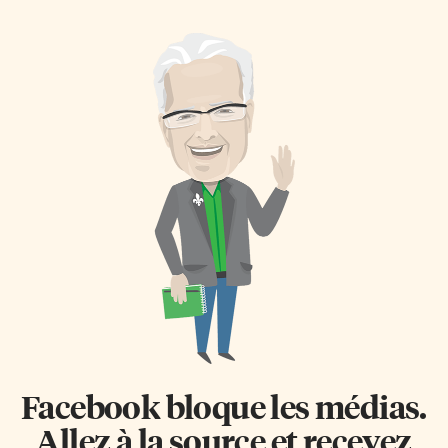
canadienne au fil des siècles, et
Gains; ainsi que deux
de mettre en lumière la lutte
événements: soit
contre le racisme, un enjeu
l’asservissement des Africains
encore réel en 2021. L’outil, créé
au Canada aux 17e, 18e et 19e
en février 2020 par Amber
siècles, et le Programme de
Labelle, membre du conseil
recrutements de domestiques
d’administration de P4D,
antillaises. L’annonce a été faite
présente 118 Canadiens et
à la fin juillet par le ministre
Canadiennes noirs qui se sont
responsable de Parcs Canada,
illustrés ou s’illustrent dans des
Jonathan Wilkinson. Il s’agit
secteurs aussi divers que le
d’une bonne nouvelle selon
sport, la littérature, la […]
Amadou Ba, professeur à
l’Université Laurentienne et
auteur du livre L’Histoire
oubliée de la contribution des
esclaves et soldats noirs à
l’édification du Canada (1604-
1945). «C’est une […]
Facebook bloque les médias.
Allez à la source et recevez