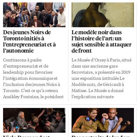
Des jeunes Noirs de
Le modèle noir dans
Toronto initiés à
l’histoire de l’art: un
l’entrepreneuriat et à
sujet sensible à attaquer
l’autonomie
de front
Continuons à parler
Le Musée d’Orsay à Paris, situé
d’entrepreneuriat et de
dans une ancienne gare
leadership pour favoriser
ferroviaire, a présenté en 2019
l’intégration économique et
une exposition intitulée Le
l’inclusion des jeunes Noirs à
Modèle noir, de Géricault à
Toronto. C’est ce qu’a retenu
Matisse. Le Musée a donné
Amikley Fontaine, le président
l’explication suivante
de la Fondation Sylvenie
importante pour ne pas
Lindor et organisateur, samedi
confondre art et politique,
dernier à l’Hôtel de Ville de
même si des liens peuvent
Toronto, d’un événement
exister entre les deux: «En
«Mathieu D’Acosta» qui a offert
adoptant une approche
des conférences et ateliers de
multidisciplinaire, entre