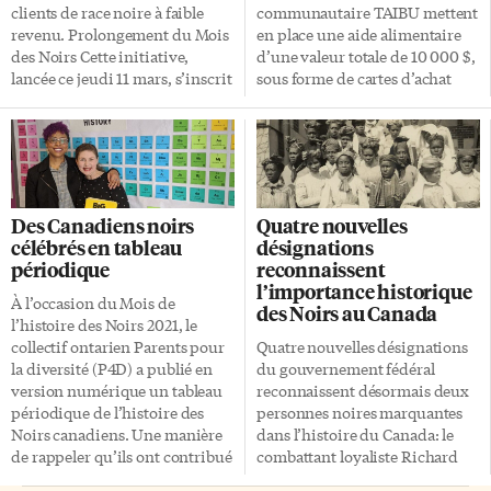
clients de race noire à faible
communautaire TAIBU mettent
revenu. Prolongement du Mois
en place une aide alimentaire
des Noirs Cette initiative,
d’une valeur totale de 10 000 $,
lancée ce jeudi 11 mars, s’inscrit
sous forme de cartes d’achat
«dans le prolongement du Mois
dans les épiceries, pour les
de l’histoire des Noirs 2021»,
personnes de race noire les plus
indique la directrice générale
vulnérables dans le secteur de
Florence Ngenzebuhoro. «Il
Scarborough. Pendant cette
nous incombe de contribuer à
période de confinement lié à la
l’élimination des barrières
crise sanitaire, et pour marquer
Des Canadiens noirs
Quatre nouvelles
systémiques et matérielles qui
le Mois de l’histoire des Noirs,
célébrés en tableau
désignations
entravent à la pleine
«nous sommes heureux
périodique
reconnaissent
participation des Noirs dans la
d’appuyer les initiatives du
l’importance historique
prise en charge complète de
Centre communautaire TAIBU
À l’occasion du Mois de
des Noirs au Canada
leur bien-être et
auprès des Noirs francophones
l’histoire des Noirs 2021, le
épanouissement à tous les
dans la région de
collectif ontarien Parents pour
Quatre nouvelles désignations
niveaux.» Avec l’Université
Scarborough», de dire la
la diversité (P4D) a publié en
du gouvernement fédéral
York Cette initiative est
directrice générale du CFGT,
version numérique un tableau
reconnaissent désormais deux
financée par Réseau pour
Florence Ngenzebuhoro.
périodique de l’histoire des
personnes noires marquantes
l’avancement des
Jusqu’à la fin du […]
Noirs canadiens. Une manière
dans l’histoire du Canada: le
communautés […]
de rappeler qu’ils ont contribué
combattant loyaliste Richard
à la construction de la société
Pierpoint et le boxeur Larry