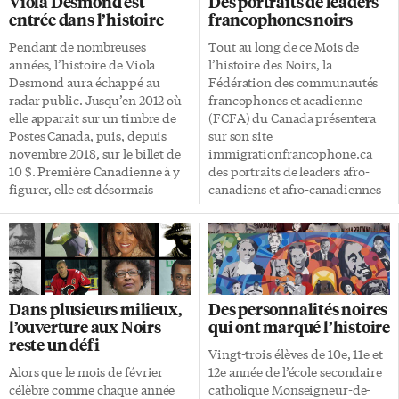
Viola Desmond est
Des portraits de leaders
formation sur ces sujets. Pour la
histoire de l’art et histoire des
entrée dans l’histoire
francophones noirs
Fondation et son projet «Action
idées, cette exposition se
jeunesse à Toronto pour le
penche sur des problématiques
Pendant de nombreuses
Tout au long de ce Mois de
changement», c’était une façon
esthétiques, politiques, sociales
années, l’histoire de Viola
l’histoire des Noirs, la
de célébrer le Mois de l’histoire
et raciales, ainsi que sur
Desmond aura échappé au
Fédération des communautés
des Noirs sur le thème de la
l’imaginaire que révèle la
radar public. Jusqu’en 2012 où
francophones et acadienne
première personne noire ayant
représentation des figures
elle apparait sur un timbre de
(FCFA) du Canada présentera
foulé le sol canadien: le marin
noires dans les arts visuels, de
Postes Canada, puis, depuis
sur son site
portugais Mathieu D’Acosta ou
l’abolition de l’esclavage en
novembre 2018, sur le billet de
immigrationfrancophone.ca
[…]
France (1794) à nos jours.»
10 $. Première Canadienne à y
des portraits de leaders afro-
L’exposition s’arrêtait […]
figurer, elle est désormais
canadiens et afro-canadiennes
considérée par le
d’expression française engagés
gouvernement fédéral comme
dans nos collectivités partout
«personne d’importance
au pays. En publiant ces
historique nationale». Dans les
portraits de personnalités
années 1930-1940, Viola
noires inspirantes, la FCFA
Desmond est une jeune
invite les Canadiens et les
Dans plusieurs milieux,
Des personnalités noires
entrepreneure florissante en
Canadiennes francophones à
l’ouverture aux Noirs
qui ont marqué l’histoire
Nouvelle-Écosse. À la tête d’un
«célébrer la diversité dans leur
reste un défi
salon de coiffure, d’une école
quotidien». Les deux premiers
Vingt-trois élèves de 10e, 11e et
d’esthétique et de sa propre
sont ceux de deux Congolais:
Alors que le mois de février
12e année de l’école secondaire
gamme de produits de beauté,
Phylomène Zangio et Luketa
célèbre comme chaque année
catholique Monseigneur-de-