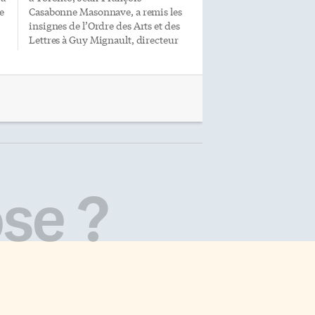
e
Casabonne Masonnave, a remis les
insignes de l’Ordre des Arts et des
Lettres à Guy Mignault, directeur
artistique du Théâtre français de
Toronto. Il s’est dit touché par son
travail et heureux de lui rendre
hommage. L’Ordre des Arts et des
Lettres a été créé en 1957. Il s’agit
d’une décoration honorifique
française récompensant les
personnes qui se sont distinguées
par leur création dans le domaine
s
artistique ou littéraire, ou encore
se ?
par la contribution qu’elles ont
apportée au rayonnement des arts
é
et des lettres dans le monde. En
remettant les insignes […]