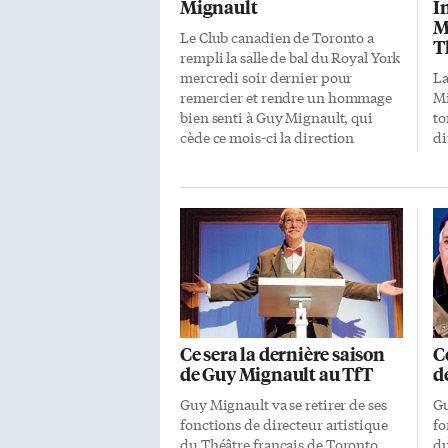
Mignault
I
M
Le Club canadien de Toronto a
T
rempli la salle de bal du Royal York
mercredi soir dernier pour
La
remercier et rendre un hommage
Mi
bien senti à Guy Mignault, qui
to
cède ce mois-ci la direction
di
artistique du Théâtre français de
Th
Toronto à Joël Beddows. Venu à
Mi
Toronto «pour deux ans», Guy
pr
Mignault en a finalement passé 19.
Th
Et même s’il ira parfois jouer au
Re
Québec, comme l’hiver prochain
à 
dans Les Héros monté par la
th
Compagnie Jean Duceppe, son
ai
adresse permanente reste dans la
et
métropole ontarienne où n’a pas
pe
Ce sera la dernière saison
C
fini de le croiser à divers
so
de Guy Mignault au TfT
d
événements. En plus de la ministre
Je
des […]
pl
Guy Mignault va se retirer de ses
Gu
un
fonctions de directeur artistique
fo
ma
du Théâtre français de Toronto
du