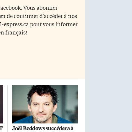
97
Monique Duceppe. Il y a trois
 Facebook. Vous abonner
vétérans interprétés par Marc
yen de continuer d’accéder à nos
Legault, Michel Dumont et Guy
n,
Mignault. […]
r l-express.ca pour vous informer
en français!
eu
fT
Joël Beddows succédera à