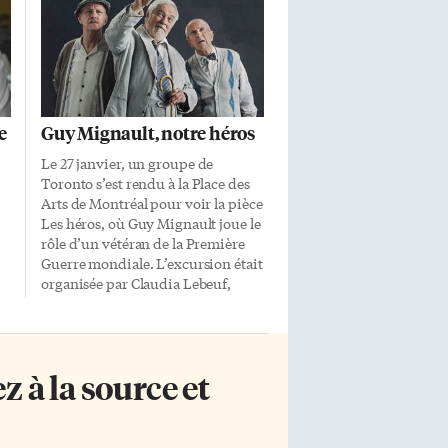
e
Guy Mignault, notre héros
Le 27 janvier, un groupe de
Toronto s’est rendu à la Place des
Arts de Montréal pour voir la pièce
Les héros, où Guy Mignault joue le
rôle d’un vétéran de la Première
Guerre mondiale. L’excursion était
organisée par Claudia Lebeuf,
ambassadrice du Théâtre français
r
de Toronto, dont Guy Mignault a
été directeur artistique pendant 19
ans. Présentée par le Théâtre Jean-
 à la source et
Duceppe du 14 décembre au 4
février, cette pièce de Gérald
.
Siblevras a été adaptée par Michel
Dumont et mise en scène par