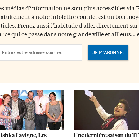
directeur artistique du TfT de 19
es médias d'information ne sont plus accessibles via
à 2016. En septembre 2015, il
ratuitement à notre infolettre courriel est un bon mo
recevait le Prix Marcus-Banque
Nationale, remis par la Fondatio
rticles. Prenez aussi l'habitude d’aller directement su
pour souligner l’ensemble de sa
ur ce qui ce passe dans notre grande ville et ailleurs... 
carrière et son impact sur le mili
du théâtre franco-canadien. Il
ail
devient ainsi le premier
dress
récipiendaire d’un prix de la
Fondation à œuvrer […]
ishka Lavigne, Les
Une dernière saison du T