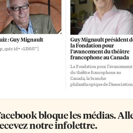
uiz : Guy Mignault
Guy Mignault président d
la Fondation pour
p_quiz id= »125037″]
l’avancement du théâtre
francophone au Canada
La Fondation pour l’avancement
du théâtre francophone au
Canada, la branche
philanthropique de l’Association
des théâtres francophones du
Canada (ATFC), vient d’annonce
que Guy Mignault, l’ancien
directeur artistique du Théâtre
acebook bloque les médias. Allez
français de Toronto, a accepté de
succéder à Jean-Daniel Lafond à
ecevez notre infolettre.
titre de président de l’organisme
Guy Mignault a œuvré comme