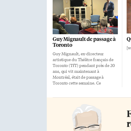
Guy Mignault de passage à
Q
Toronto
[w
Guy Mignault, ex-directeur
artistique du Théâtre français de
Toronto (TfT) pendant près de 20
ans, qui vit maintenant à
Montréal, était de passage à
Toronto cette semaine. Ce
mercredi 8 janvier, il a répondu
aux questions de membres des
Centres d’Accueil Héritage (CAH)
venus assister à la projection d’une
F
captation sur film de la pièce de
théâtre Une maison face au Nord.
r
La pièce de Jean-Rock Gaudreault,
sur les souvenirs d’un couple âgé