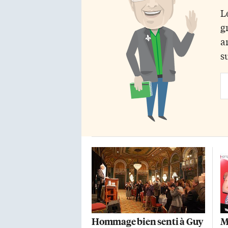
de Chicoutimi, avait été présentée
L
en 2009 et en 2011 par le TfT au
g
théâtre de la rue Berkeley, dans le
quartier Front et Parliament, à
a
deux […]
s
Em
Ad
Hommage bien senti à Guy
M