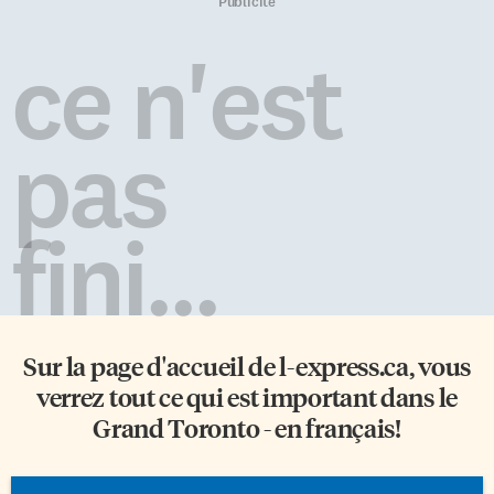
supériorités numériques,
atteint l’âge de 14 ans avant de
Publicité
Brayden Schenn et Calum
leur permettre de posséder un
Ritchie ont marqué. Steven
téléphone intelligent. Inspiré
ce n'est
Lorentz a réduit l’avance des
d’initiatives comme
Islanders, mais Emil Heineman
Smartphone Free Childhood au
en a rajouté pour les Islanders.
Royaume-Uni, Wait Until 8th et
Les Leafs n’ont pas été capables
SmarterPhone aux États-Unis,
pas
de créer l’égalité par […]
Wait Mate en Australie, Enfance
sans smartphone et Pacte
Smartphone en France,
Unplugged Canada s’inscrit
fini...
dans un mouvement […]
Sur la page d'accueil de
l-express.ca
, vous
verrez tout ce qui est important dans le
Grand Toronto - en français!