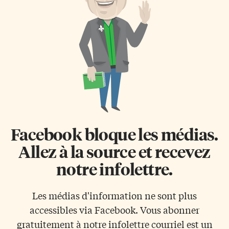
lieu d’appartenance culturel» a
bilinguisme Des ambassades et
fait salle comble à l’auditorium
consulats du Canada publient
du Musée des beaux-arts
du contenu uniquement en
d’Ottawa. L’objectif de cette
anglais sur Instagram, malgré
rencontre était de rassembler
un rappel du Commissariat aux
les réflexions sur l’apport des
langues officielles, a rapporté le
arts au sentiment
quotidien Le Devoir […]
d’appartenance. Ce dialogue,
aux yeux de l’animatrice
Noémie Dansereau-Lavoie, doit
permettre […]
Facebook bloque les médias.
Allez à la source et recevez
notre infolettre.
Les médias d'information ne sont plus
accessibles via Facebook. Vous abonner
gratuitement à notre infolettre courriel est un