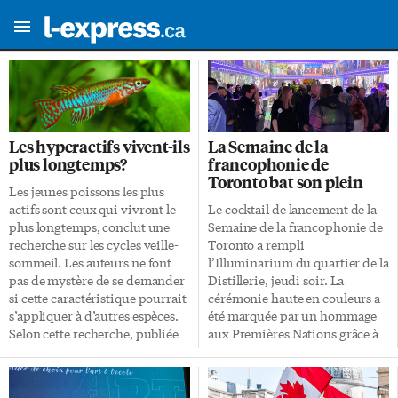
Les hyperactifs vivent-ils
La Semaine de la
plus longtemps?
francophonie de
Toronto bat son plein
Les jeunes poissons les plus
actifs sont ceux qui vivront le
Le cocktail de lancement de la
plus longtemps, conclut une
Semaine de la francophonie de
recherche sur les cycles veille-
Toronto a rempli
sommeil. Les auteurs ne font
l’Illuminarium du quartier de la
pas de mystère de se demander
Distillerie, jeudi soir. La
si cette caractéristique pourrait
cérémonie haute en couleurs a
s’appliquer à d’autres espèces.
été marquée par un hommage
Selon cette recherche, publiée
aux Premières Nations grâce à
le 12 mars dans la revue Science,
la participation des danseurs,
des différences de
chanteurs et tambours de Black
comportements chez les
Bull Moose, à l’initiative du