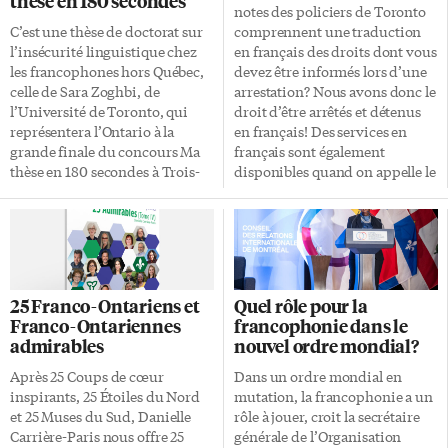
thèse en 180 secondes
notes des policiers de Toronto
C’est une thèse de doctorat sur
comprennent une traduction
l’insécurité linguistique chez
en français des droits dont vous
les francophones hors Québec,
devez être informés lors d’une
celle de Sara Zoghbi, de
arrestation? Nous avons donc le
l’Université de Toronto, qui
droit d’être arrêtés et détenus
représentera l’Ontario à la
en français! Des services en
grande finale du concours Ma
français sont également
thèse en 180 secondes à Trois-
disponibles quand on appelle le
Rivières le 25 mars. L’étudiante
numéro d’urgence 911. C’est
a convaincu le jury de la finale
que pour le Service de police de
ontarienne, qui se déroulait le
Toronto, «le français n’est pas la
12 mars au Théâtre Glendon, sur
deuxième langue du Canada,
le campus bilingue de
mais une langue à part entière»,
l’Université York, sous l’égide
a rappelé l’agente de liaison
25 Franco-Ontariens et
Quel rôle pour la
de l’Acfas Toronto Centre-Sud-
francophone Tina-Louise
Franco-Ontariennes
francophonie dans le
Ouest. Si elle impressionne à
Trépanier lors d’un 5 à 7 «On
admirables
nouvel ordre mondial?
nouveau le jury national, elle
jase avec la police», le 10 mars,
accèdera au concours
organisé par son Comité
Après 25 Coups de cœur
Dans un ordre mondial en
international! Résumer des
consultatif […]
inspirants, 25 Étoiles du Nord
mutation, la francophonie a un
mois et parfois des années de
et 25 Muses du Sud, Danielle
rôle à jouer, croit la secrétaire
travail en trois minutes, pas
Carrière-Paris nous offre 25
générale de l’Organisation