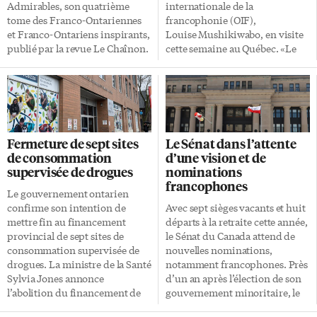
une seconde de […]
Admirables, son quatrième
internationale de la
tome des Franco-Ontariennes
francophonie (OIF),
et Franco-Ontariens inspirants,
Louise Mushikiwabo, en visite
publié par la revue Le Chaînon.
cette semaine au Québec. «Le
Elle écrit que chacune de ces
premier ministre du Canada l’a
personnes inspire,
brillamment rappelé lors de son
«discrètement ou
discours à Davos: il y a une
publiquement, par choix ou en
rupture dans l’ordre mondial
fonction de circonstances
tel que nous le connaissons. Le
inattendues, par un métier, un
multilatéralisme est sous haute
Fermeture de sept sites
Le Sénat dans l’attente
combat ou un geste posé». On y
tension», a-t-elle déclaré. Crise
de consommation
d’une vision et de
trouve autant des piliers qui
en Haïti La francophonie à un
supervisée de drogues
nominations
tracent la voie pour autrui que
rôle à jouer, «modeste certes,
francophones
des gens engagés qui forgent
mais efficace et de plus en plus
Le gouvernement ontarien
notre identité. Ces Franco-
contenu». Louise Mushikiwabo
confirme son intention de
Avec sept sièges vacants et huit
Ontariens et Franco-
a évoqué les mécanismes
mettre fin au financement
départs à la retraite cette année,
Ontariennes de naissance ou
politiques déjà mis en place par
provincial de sept sites de
le Sénat du Canada attend de
d’adoption sont âgés entre 18 et
l’OIF, notamment après […]
consommation supervisée de
nouvelles nominations,
91 ans. Plusieurs activités […]
drogues. La ministre de la Santé
notamment francophones. Près
Sylvia Jones annonce
d’un an après l’élection de son
l’abolition du financement de
gouvernement minoritaire, le
tous les sites de consommation
premier ministre, Mark Carney,