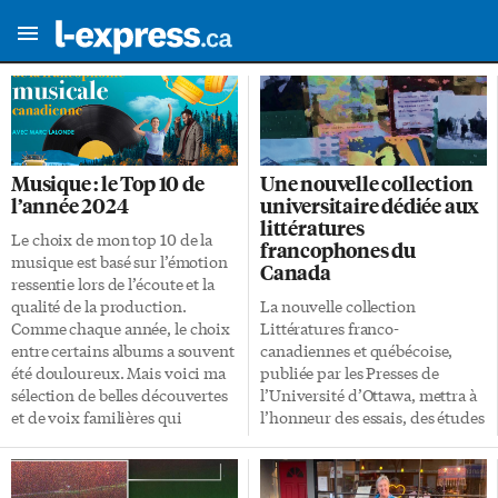
Musique : le Top 10 de
Une nouvelle collection
l’année 2024
universitaire dédiée aux
littératures
Le choix de mon top 10 de la
francophones du
musique est basé sur l’émotion
Canada
ressentie lors de l’écoute et la
qualité de la production.
La nouvelle collection
Comme chaque année, le choix
Littératures franco-
entre certains albums a souvent
canadiennes et québécoise,
été douloureux. Mais voici ma
publiée par les Presses de
sélection de belles découvertes
l’Université d’Ottawa, mettra à
et de voix familières qui
l’honneur des essais, des études
enchanteront vos fêtes de fin
littéraires et des biographies
d’année. 10e position : J’mettrai
d’auteurs des quatre coins du
le feu, Messe Je débute ce top 10
Canada. Son contenu s’adresse