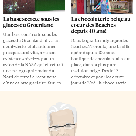
par une belle découverte un
au monde universitaire, mais
peu plus intense. Ils n’en sont
aussi au grand public. La
qu’à un deuxième EP, mais les
directrice de la collection, la
La base secrète sous les
La chocolaterie belge au
jeunes musiciens de la
professeure émérite au
glaces du Groenland
coeur des Beaches
formation Messe offrent un son
Département de français de
depuis 40 ans!
mature et très intéressant. Avec
l’Université d’Ottawa,
Une base construite sous les
J’mettrai le feu, la formation de
Lucie Hotte, revient sur la
glaces du Groenland, il y a un
Dans le quartier idyllique des
[…]
portée universelle de cette
demi-siècle, et abandonnée
Beaches à Toronto, une famille
initiative pancanadienne. En
presque aussi vite, a vu son
opère depuis 40 ans sa
quoi consiste cette nouvelle
existence «révélée» par un
boutique de chocolats faits sur
collection et quels genres
avion de la NASA qui effectuait
place, dans la plus pure
d’ouvrages regroupera-t-elle?
une cartographie radar du
tradition belge. Dès le 12
Lucie Hotte : C’est une
Nord de cette île recouverte
décembre et pour les douze
collection qui va publier des
d’une calotte glaciaire. Sur les
jours de Noël, la chocolaterie
études et des essais sur les
images, on voit très nettement
marquera le coup avec humour
littératures québécoises et celles
des lignes droites qui n’ont rien
pour remercier ses
produites en contexte
de naturel, et qui trahissent ce
admirateurs, qui en
minoritaire: […]
qui reste des passages
redemandent depuis des
souterrains et des hangars dont
décennies. La chocolatière
une partie aurait dû accueillir
Patricia Cohrs a bien tenté à ses
des missiles pointés vers
débuts de donner un nom
l’Union soviétique, à l’époque
français à sa boutique, mais les