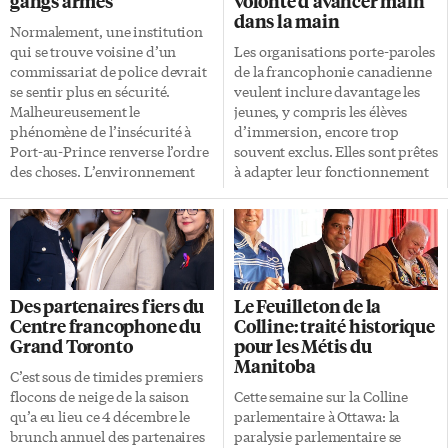
gangs armés
volonté d’avancer main
dans la main
Normalement, une institution
qui se trouve voisine d’un
Les organisations porte-paroles
commissariat de police devrait
de la francophonie canadienne
se sentir plus en sécurité.
veulent inclure davantage les
Malheureusement le
jeunes, y compris les élèves
phénomène de l’insécurité à
d’immersion, encore trop
Port-au-Prince renverse l’ordre
souvent exclus. Elles sont prêtes
des choses. L’environnement
à adapter leur fonctionnement
des commissariats, cibles
et à revoir leurs priorités pour
fréquentes des bandits qui
faire une place à toute la
contrôlent une bonne partie de
diversité de la nouvelle
la capitale d’Haïti, est
génération. «Les organismes
aujourd’hui devenu
communautaires nous veulent,
dangereux. Plusieurs écoles de
mais ils ne savent pas comment
Des partenaires fiers du
Le Feuilleton de la
la région en sont de grandes
favoriser notre implication,
Centre francophone du
Colline: traité historique
victimes. «L’insécurité se
comment nous attirer et nous
Grand Toronto
pour les Métis du
déplace de zones totalement
retenir», témoigne le
Manitoba
occupées par des bandits pour
Fransaskois Louis-
C’est sous de timides premiers
se rendre dans d’autres espaces
Pascal Guérette DeVink,
flocons de neige de la saison
Cette semaine sur la Colline
auxquels ils n’imposent pas
scolarisé en 12e année à
qu’a eu lieu ce 4 décembre le
parlementaire à Ottawa: la
encore leurs lois», selon le
Saskatoon. Pour faire le pont
brunch annuel des partenaires
paralysie parlementaire se