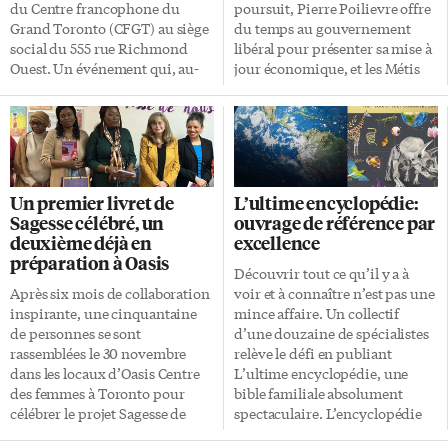
directeur d’une école située
entre les jeunes d’expression
du Centre francophone du
poursuit, Pierre Poilievre offre
près de Port-au-Prince.
française et le réseau associatif,
Grand Toronto (CFGT) au siège
du temps au gouvernement
«Comme dans ces quartiers
la Fédération des
social du 555 rue Richmond
libéral pour présenter sa mise à
voisins de Port-au-Prince –
communautés francophones et
Ouest. Un événement qui, au-
jour économique, et les Métis
Carrefour, Wharf-Jérémie, Cité-
acadienne du Canada (FCFA),
delà de son rôle rassembleur,
du Manitoba signent un traité
Soleil […]
en partenariat […]
donne le La aux décideurs
d’autonomie avec le
quant aux besoins des Franco-
gouvernement fédéral. Traité
Ontariens. Fournisseurs de
avec les Métis La Fédération des
services en français dans
Métis du Manitoba (FMM) et le
différents secteurs, conseils
gouvernement canadien ont
Un premier livret de
L’ultime encyclopédie:
scolaires, politiciens… À l’instar
signé un traité historique
Sagesse célébré, un
ouvrage de référence par
de l’année dernière, ils étaient
reconnaissant l’autonomie
deuxième déjà en
excellence
tous là ou presque, ce mercredi
gouvernementale des Métis de
préparation à Oasis
matin pour prendre part à la
la rivière Rouge. Pourquoi c’est
Découvrir tout ce qu’il y a à
rencontre. Placé sous le thème
important: Ce traité, basé sur
Après six mois de collaboration
voir et à connaître n’est pas une
Ensemble pour la communauté,
une entente de 2021, établit la
inspirante, une cinquantaine
mince affaire. Un collectif
l’événement a connu la
FMM comme gouvernement
de personnes se sont
d’une douzaine de spécialistes
présence de […]
officiel des Métis de la rivière
rassemblées le 30 novembre
relève le défi en publiant
Rouge, lui conférant des
dans les locaux d’Oasis Centre
L’ultime encyclopédie, une
pouvoirs législatifs en matière
des femmes à Toronto pour
bible familiale absolument
[…]
célébrer le projet Sagesse de
spectaculaire. L’encyclopédie
nous à elles. Initié par neuf
offre une foule de données sur