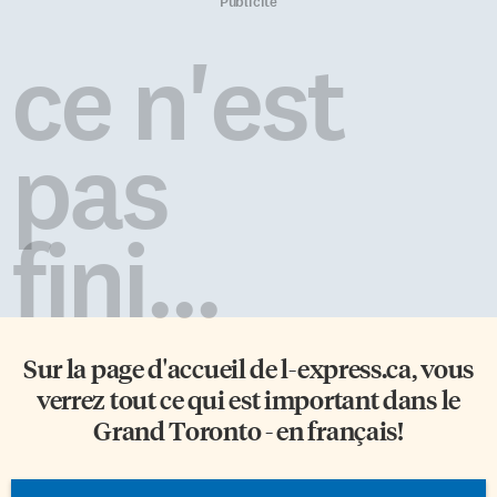
polytechnique de Montréal a
mouture de la Loi sur les
Publicité
été le théâtre d’un féminicide,
langues officielles du Canada se
un acte haineux dirigé contre
fait attendre. «Je dirais qu’au
ce n'est
des femmes qui rêvaient de
début du processus, à mon avis,
devenir ingénieures. Un rêve
c’était clair. On voulait aller
qui, pour certaines, fut coupé
rapidement. Maintenant, on
court par les balles d’une Ruger
tombe dans une période de
pas
mini-14. […]
préconsultations et de
consultations, et j’ai
l’impression que ce n’était pas
nécessairement […]
fini...
Sur la page d'accueil de
l-express.ca
, vous
verrez tout ce qui est important dans le
Grand Toronto - en français!