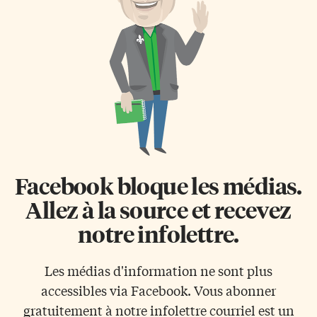
de la guerre froide. Ver de glace
gens du quartier se refilaient la
Il faut préciser que l’existence
bonne adresse de la «Belgian
cette base, appelée Camp […]
chocolate shop» de bouche à
oreille. Le nom est resté, justifié
par la nationalité […]
Facebook bloque les médias.
Allez à la source et recevez
notre infolettre.
Les médias d'information ne sont plus
accessibles via Facebook. Vous abonner
gratuitement à notre infolettre courriel est un