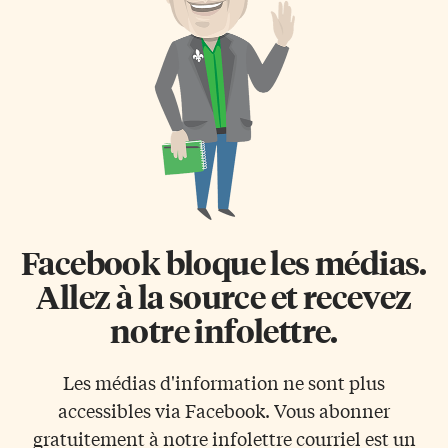
mais aussi sur les relations
motoneige de Timmins et de
entre les Métis et la population
l’association des sentiers du
canadienne. Récit
district 14 de la région de
autobiographique Halfbreed est
Timiskaming-Abitibi voient
un récit autobiographique dans
d’un bon œil ces prévisions de
lequel Maria Campbell revient
tempêtes et de précipitations
sur les trois premières
[…]
décennies de sa […]
Facebook bloque les médias.
Allez à la source et recevez
notre infolettre.
Les médias d'information ne sont plus
accessibles via Facebook. Vous abonner
gratuitement à notre infolettre courriel est un