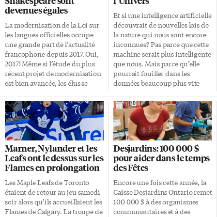
Shakespeare sont
l’Univers
devenues égales
Et si une intelligence artificielle
La modernisation de la Loi sur
découvrait de nouvelles lois de
les langues officielles occupe
la nature qui nous sont encore
une grande part de l’actualité
inconnues? Pas parce que cette
francophone depuis 2017. Oui,
machine serait plus intelligente
2017! Même si l’étude du plus
que nous. Mais parce qu’elle
récent projet de modernisation
pourrait fouiller dans les
est bien avancée, les élus se
données beaucoup plus vite
tiraillent encore sur son
que nous. On a en effet des
application et son
algorithmes qui peuvent
interprétation. Souvenons-
plonger dans des montagnes de
nous, les disputes autour de la
données personnelles de
Loi sur les langues officielles ne
manière à associer des
datent pas d’hier. Le
personnalités avec des
Marner, Nylander et les
Desjardins: 100 000 $
7 septembre 1969 «L’anglais et le
publicités extrêmement bien
Leafs ont le dessus sur les
pour aider dans le temps
français sont les langues
ciblées. Tendances cachées
Flames en prolongation
des Fêtes
officielles du Canada pour tout
dans le cosmos Pourquoi pas
ce qui relève du Parlement et
des algorithmes qui
Les Maple Leafs de Toronto
Encore une fois cette année, la
du gouvernement du Canada;
plongeraient dans des
étaient de retour au jeu samedi
Caisse Desjardins Ontario remet
elles ont un statut, des droits et
montagnes de données sur le
soir alors qu’ils accueillaient les
100 000 $ à des organismes
des privilèges égaux quant à
cosmos pour en tirer des
Flames de Calgary. La troupe de
communautaires et à des