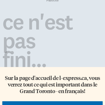
pour les ouvrières. Mises en
gouvernements devraient se
Publicité
scènes dramatiques Comme le
donner pour objectif de
père de Justine a divorcé pour
doubler les aires protégées dans
ce n'est
marier la servante, sa mère
le monde — c’est-à-dire les
devient une pestiférée: «les
zones qui sont protégées de la
hommes fautent et les […]
surpêche, de la déforestation,
de l’expansion urbaine, […]
pas
fini...
Sur la page d'accueil de
l-express.ca
, vous
verrez tout ce qui est important dans le
Grand Toronto - en français!