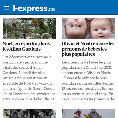
Noël, côté jardin, dans
Olivia et Noah encore les
les Allan Gardens
prénoms de bébés les
plus populaires
J’ai découvert cet automne le
parfait café à jumeler à une
Les prénoms de bébés les plus
visite des serres d’Allan
populaires en Ontario en 2021
Gardens. Samedi dernier,
étaient encore Olivia et Noah.
puisque nous assistions au
Olivia est le prénom le plus
spectacle de Noël des Voix du
populaire pour les filles depuis
coeur à l’église du Sacré-Coeur,
12 années consécutives. Emma
j’ai eu l’occasion de revisiter les
est souvent au second rang. En
attraits de ce coin de la ville. Et
ce qui concerne les prénoms de
de confirmer que ce sera une
garçons, Noah occupe la
combinaison fort agréable tout
première place pour la
au long de l’hiver! Le
troisième année consécutive,