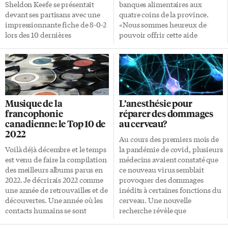
leur emploi dans toutes les […]
tendances cachées? La grosse
Sheldon Keefe se présentait
banques alimentaires aux
difficulté, résume le New
devant ses partisans avec une
quatre coins de la province.
Scientist, est qu’en […]
impressionnante fiche de 8-0-2
«Nous sommes heureux de
lors des 10 dernières
pouvoir offrir cette aide
rencontres. Malgré une sortie
supplémentaire en cette fin
difficile pour le gardien Matt
d’année», souligne Francine
Murray qui a accordé 4 buts sur
Côté, présidente du conseil
26 tirs, les Maple Leafs ont
d’administration de la Caisse
effectué deux remontées et ont
Desjardins Ontario. «Tout au
vaincu les Flames en
long de l’année, nous appuyons
Musique de la
L’anesthésie pour
prolongation. Auston
nos communautés au moyen de
francophonie
réparer des dommages
Matthews, William Nylander
dons et de commandites. Mais
canadienne: le Top 10 de
au cerveau?
(2), Michael Bunting et Mitch
nous savons que les besoins
2022
Marner ont marqué pour les
augmentent au sein de nos
Au cours des premiers mois de
Torontois. Noah Hanifin (2),
organismes communautaires
Voilà déjà décembre et le temps
la pandémie de covid, plusieurs
Nazem Kadri et Trevor Lewis
pendant la période des Fêtes.»
est venu de faire la compilation
médecins avaient constaté que
ont touché la cible pour les […]
Bonne performance financière
des meilleurs albums parus en
ce nouveau virus semblait
William Boucher, directeur
2022. Je décrirais 2022 comme
provoquer des dommages
général et chef des opérations à
une année de retrouvailles et de
inédits à certaines fonctions du
la […]
découvertes. Une année où les
cerveau. Une nouvelle
contacts humains se sont
recherche révèle que
reformés et où la musique a
l’anesthésie a pu – de façon