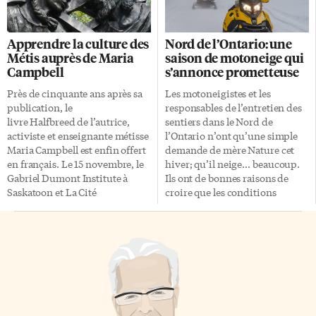
Conciliabule L’excellent café
encore suivi de près par Liam.
français Le Conciliabule (350
Le palmarès ontarien des
rue Berkeley) est logé dans une
prénoms de filles ses lit donc
Apprendre la culture des
Nord de l’Ontario: une
belle maison victorienne qui a
comme suit: Olivia, Emma,
Métis auprès de Maria
saison de motoneige qui
pignon sur la rue Gerrard. Mais
Charlotte, Amelia, Ava, Sophia,
Campbell
s’annonce prometteuse
son entrée, plutôt discrète, se
Isla, Evelyn, Mia, Ella. Garçons:
trouve du côté de la rue
Noah, Liam, Oliver, Jack,
Près de cinquante ans après sa
Les motoneigistes et les
Berkeley. Il est […]
Benjamin, Theodore, Lucas,
publication, le
responsables de l’entretien des
William, Ethan, Leo. Au Québec
livre Halfbreed de l’autrice,
sentiers dans le Nord de
Au Québec à majorité
activiste et enseignante métisse
l’Ontario n’ont qu’une simple
francophone, […]
Maria Campbell est enfin offert
demande de mère Nature cet
en français. Le 15 novembre, le
hiver; qu’il neige… beaucoup.
Gabriel Dumont Institute à
Ils ont de bonnes raisons de
Saskatoon et La Cité
croire que les conditions
universitaire francophone à
météorologiques leur seront
Regina ont créé un espace pour
favorables en 2022-2023. Les
le lancement des adaptations
météorologues de MétéoMédia
audios en anglais et en français
anticipent un hiver «coriace» et
de l’ouvrage. C’est l’occasion de
une abondance d’or blanc dans
revenir sur le livre et les
plusieurs coins de la région. Et
expériences propres à la nation
du froid pour geler la base Les
métisse qui y sont décrites,
dirigeants du Club de