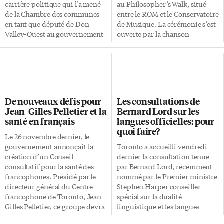
carrière politique qui l’a mené
au Philosopher’s Walk, situé
de la Chambre des communes
entre le ROM et le Conservatoire
en tant que député de Don
de Musique. La cérémonie s’est
Valley-Ouest au gouvernement
ouverte par la chanson
Paul Martin, ou il exerça de
Intégrité, interprétée par la
2004 à 2006 le poste de
Franco-Ontarienne Emerald
ministre de l’Infrastructure et
Doyle. Le 6 décembre est la
des Collectivités. C’est donc
Journée nationale de
tout un chapitre politique que
commémoration et d’action
tournera John Godfrey en
contre la violence faite aux
De nouveaux défis pour
Les consultations de
prenant les rênes de la TFS en
femmes. Oasis Centre des
Jean-Gilles Pelletier et la
Bernard Lord sur les
juillet prochain. Approché par
femmes et le comité Women
santé en français
langues officielles: pour
l’institution, c’est avec peu
Won’t Forget ont rendu
quoi faire?
d’hésitations que l’ancien
hommage aux quatorze
Le 26 novembre dernier, le
ministre a décidé de sauter le
femmes, étudiantes à l’école
gouvernement annonçait la
Toronto a accueilli vendredi
pas. Il succédera à Jean
polytechnique de Montréal qui
création d’un Conseil
dernier la consultation tenue
Brugniau […]
ont été tuées par balles le 6
consultatif pour la santé des
par Bernard Lord, récemment
décembre 1989 par un homme
francophones. Présidé par le
nommé par le Premier ministre
qui refusait d’admettre que les
directeur général du Centre
Stephen Harper conseiller
femmes pouvaient […]
francophone de Toronto, Jean-
spécial sur la dualité
Gilles Pelletier, ce groupe devra
linguistique et les langues
définir plus précisément ses
officielles. Depuis une semaine,