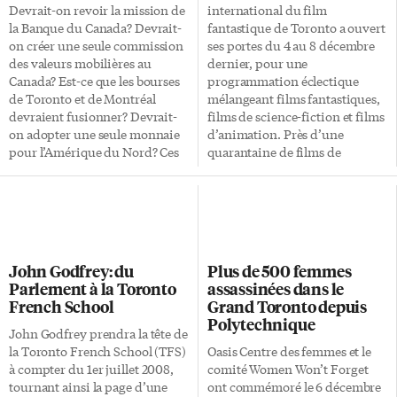
Devrait-on revoir la mission de
international du film
la Banque du Canada? Devrait-
fantastique de Toronto a ouvert
on créer une seule commission
ses portes du 4 au 8 décembre
des valeurs mobilières au
dernier, pour une
Canada? Est-ce que les bourses
programmation éclectique
de Toronto et de Montréal
mélangeant films fantastiques,
devraient fusionner? Devrait-
films de science-fiction et films
on adopter une seule monnaie
d’animation. Près d’une
pour l’Amérique du Nord? Ces
quarantaine de films de
questions sont discutées depuis
réalisateurs du monde entier –
quelques temps au Canada et ils
documentaires, longs et courts-
sont nombreux les experts,
métrages – étaient présentés au
acteurs et observateurs à
public, dont le film La Crème,
donner leur avis. La Banque du
du réalisateur français Reynald
Canada a été vivement critiquée
Bertrand. Le film nous plonge
John Godfrey: du
Plus de 500 femmes
dans les derniers mois pour son
dans le quotidien de François
Parlement à la Toronto
assassinées dans le
inaction face au ralentissement
Mangin, chômeur de longue
French School
Grand Toronto depuis
des économies de l’Ontario et
durée et vendeur de cartes
Polytechnique
du Québec. Au point qu’on s’est
postales caritatives à ses heures.
John Godfrey prendra la tête de
demandé à un certain moment
Alors qu’il peine à retrouver un
la Toronto French School (TFS)
Oasis Centre des femmes et le
si l’obsession de l’inflation
emploi, un pot de crème a
à compter du 1er juillet 2008,
comité Women Won’t Forget
n’aveuglait […]
priori […]
tournant ainsi la page d’une
ont commémoré le 6 décembre