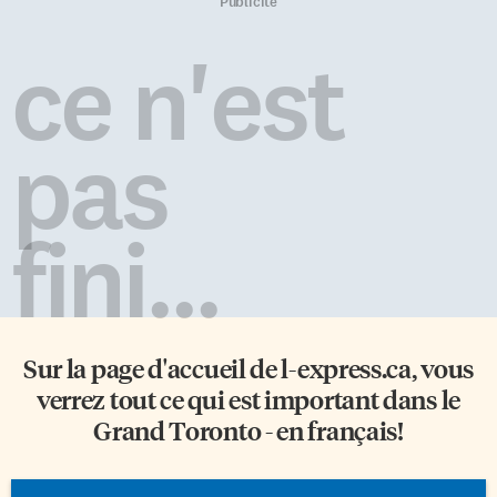
gestion de l’éducation, décidée
Un projet de loi conçu pour
Publicité
par gouvernement
assurer un minimum de
conservateur de Mike Harris,
transparence et une orientation
ce n'est
entrait en vigueur. Pour la
de notre aide en faveur des
majorité anglophone, cela
pauvres est présentement
prenait la forme d’une
bloqué au Sénat par les
restructuration controversée
sénateurs conservateurs qui
pas
des conseils scolaires et d’un
espèrent le voir mourir au
nouvel encadrement de leur
feuilleton. […]
mandat. Mais pour […]
fini...
Sur la page d'accueil de
l-express.ca
, vous
verrez tout ce qui est important dans le
Grand Toronto - en français!