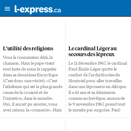
L’utilité des religions
Le cardinal Léger au
secours des lépreux
Vous la connaissiez déjà, la
chanson. Mais le pape vient
Le 11 décembre 1967, le cardinal
tout juste de nous la rappeler
Paul-Émile Léger quitte le
dans sa deuxième Encyclique
confort de l’archidiocèse de
(C’est donc une vérité): «C’est
Montréal pour aller travailler
l’athéisme qui est la plus grande
dans une léproserie en Afrique.
cause de la cruauté et de
Il a 63 ans et sa démission
l’injustice, dans le monde».
comme archevêque, annoncée
Oui, il aurait pu ajouter, vous
le 9 novembre 1967, prend tout
avez raison: la «connerie». Mais
le monde par surprise. Paul-
il n’aime pas les gros mots. La
Émile Léger ignore qu’il lui
suite logique de la
reste encore 24 années à vivre.
proclamation du pape est que
Le cardinal sait cependant qu’il