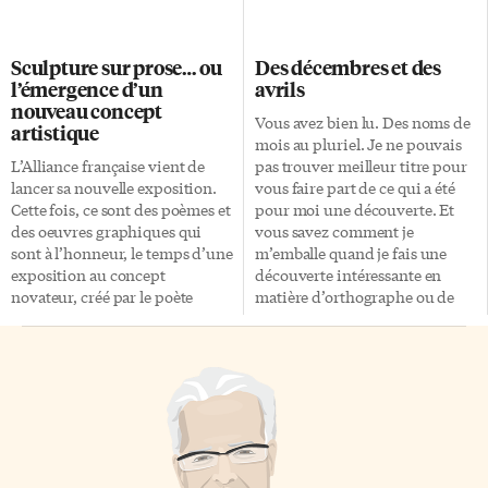
c’est la religion qui est source
veut servir encore l’Église avec
de vertu et de paix. Ben,
ardeur. L’inspiration lui vient
voyons ! Des mauvais esprits
de sa devise: «Sous la conduite
Sculpture sur prose… ou
Des décembres et des
disent que les Croisades,
de Marie, tu ne connaîtras pas
l’émergence d’un
avrils
l’Inquisition, comme les
la fatigue». Devenu
nouveau concept
conquêtes de Mahomet et
missionnaire, Léger se rend à
Vous avez bien lu. Des noms de
artistique
toutes les autres colonisations
Yaoundé (Cameroun). Pendant
mois au pluriel. Je ne pouvais
de […]
sept ans, il loge dans une
L’Alliance française vient de
pas trouver meilleur titre pour
modeste roulotte, connaît […]
lancer sa nouvelle exposition.
vous faire part de ce qui a été
Cette fois, ce sont des poèmes et
pour moi une découverte. Et
des oeuvres graphiques qui
vous savez comment je
sont à l’honneur, le temps d’une
m’emballe quand je fais une
exposition au concept
découverte intéressante en
novateur, créé par le poète
matière d’orthographe ou de
québécois Jacques Rancourt, en
grammaire… On peut mettre
collaboration avec Wanda
des noms de mois au pluriel!
Mihuleac, artiste d’origine
C’est cependant très rare, je
roumaine. Le principe est
vous le concède. Le Petit Robert
simple: le poète devait partir
prend d’ailleurs la peine de
d’un texte de prose et en
nous mentionner,
extraire plusieurs mots qui, mis
pratiquement à la définition de
bout à bout, donneraient vie à
chacun des douze mois de