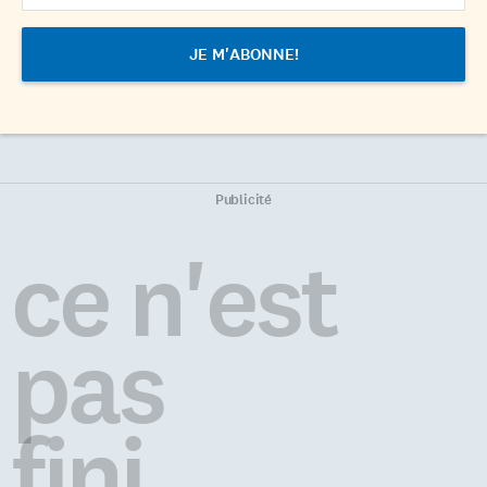
Publicité
ce n'est
pas
fini...