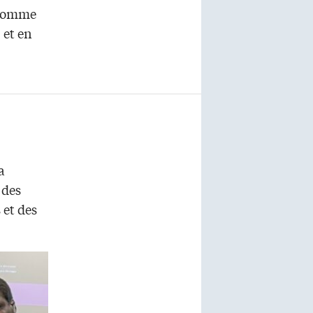
 comme
 et en
a
 des
 et des