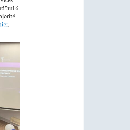
rd’hui 6
ajorité
nier
,