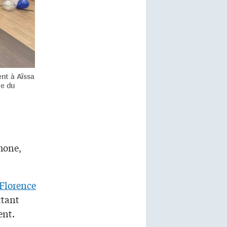
nt à Aïssa
ue du
phone,
Florence
ttant
ent.