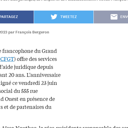
PARTAGEZ
TWEETEZ
ENV
2023 par François Bergeron
e francophone du Grand
(
CFGT
) offre des services
d’aide juridique depuis
nt 20 ans. L’anniversaire
ligné ce vendredi 23 juin
social du 555 rue
 Ouest en présence de
s et de partenaires du
 Aïssa Nauthoo, la vice-présidente responsable des se