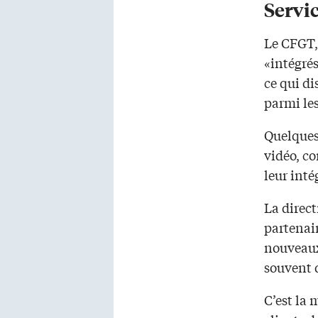
Servic
Le CFGT, 
«intégrés
ce qui di
parmi les
Quelques 
vidéo, co
leur inté
La direct
partenair
nouveaux 
souvent 
C’est la 