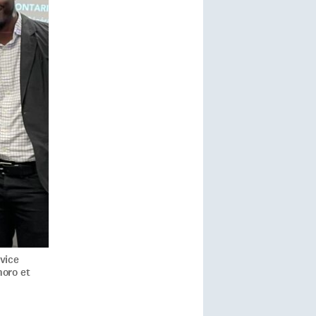
rvice
horo et