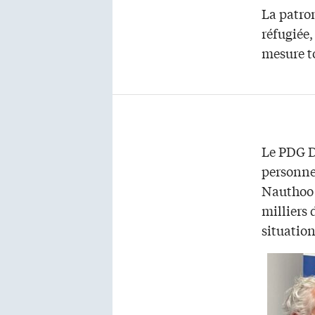
La patro
réfugiée,
mesure t
Le PDG Da
personne
Nauthoo 
milliers
situation