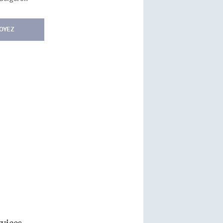
OYEZ
rvices