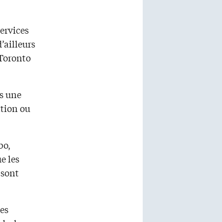
ervices
’ailleurs
 Toronto
ns une
ation ou
bo,
e les
 sont
ses