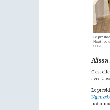
Le présid
Nauthoo un
CFGT.
Aïssa
C’est ell
avec 2 av
Le prési
Ngenzeb
notammen