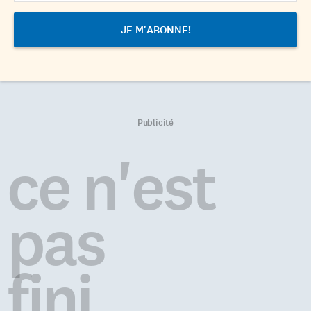
Publicité
ce n'est
pas
fini...