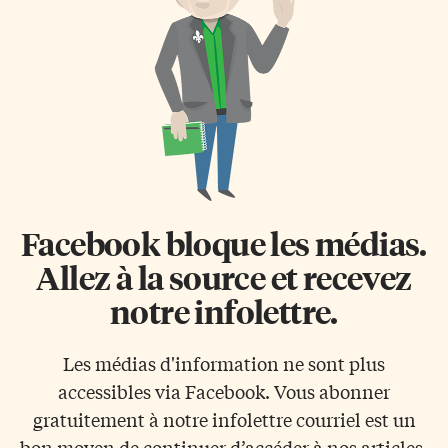
rencontre imprévue lui a valu
la santé des oignons par
sa première commande. À
l’entremise de suppléments,
peine six mois plus tard, elle
d’additifs alimentaires et de
lançait Wrap It Up […]
crèmes. Flavonoïde
antioxydant On sait depuis
longtemps que les oignons
présentent la teneur la plus
élevée en quercétine (un […]
Facebook bloque les médias.
Allez à la source et recevez
notre infolettre.
Les médias d'information ne sont plus
accessibles via Facebook. Vous abonner
gratuitement à notre infolettre courriel est un
bon moyen de continuer d’accéder à nos articles.