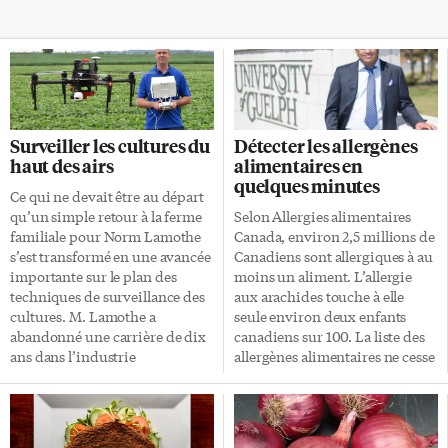
Surveiller les cultures du
Détecter les allergènes
haut des airs
alimentaires en
quelques minutes
Ce qui ne devait être au départ
qu’un simple retour à la ferme
Selon Allergies alimentaires
familiale pour Norm Lamothe
Canada, environ 2,5 millions de
s’est transformé en une avancée
Canadiens sont allergiques à au
importante sur le plan des
moins un aliment. L’allergie
techniques de surveillance des
aux arachides touche à elle
cultures. M. Lamothe a
seule environ deux enfants
abandonné une carrière de dix
canadiens sur 100. La liste des
ans dans l’industrie
allergènes alimentaires ne cesse
aéronautique pour devenir
de s’allonger. Il existe donc un
l’exploitant de sixième
réel besoin pour un test de
génération d’une ferme
détection d’allergènes précis et
familiale située près de
rapide, que vous examiniez