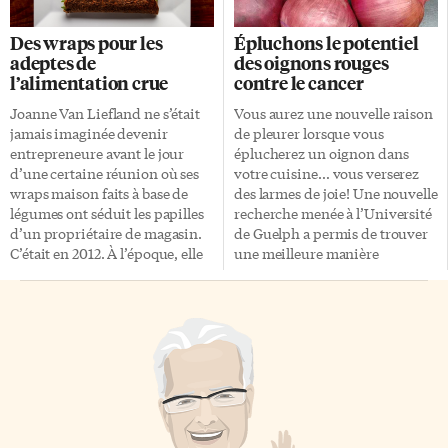
Peterborough. En 2015,
minutieusement toutes les
encouragé par un voisin, il a
collations de votre enfant ou
Des wraps pour les
Épluchons le potentiel
acheté son premier véhicule
que vous meniez des tests
adeptes de
des oignons rouges
aérien sans pilote (UAV) ou
aléatoires sur une chaîne de
l’alimentation crue
contre le cancer
drone. Il avait alors déjà
production. Les tests de
convaincu un petit groupe de
détection d’allergènes actuels
Joanne Van Liefland ne s’était
Vous aurez une nouvelle raison
producteurs de la région de
peuvent prendre des heures,
jamais imaginée devenir
de pleurer lorsque vous
faire survoler un bloc de
alors que quelques minutes
entrepreneure avant le jour
éplucherez un oignon dans
parcelles au moyen de la
peuvent faire la différence.
d’une certaine réunion où ses
votre cuisine… vous verserez
nouvelle […]
Brevets Une nouvelle
wraps maison faits à base de
des larmes de joie! Une nouvelle
technologie, développée à
légumes ont séduit les papilles
recherche menée à l’Université
l’Université de […]
d’un propriétaire de magasin.
de Guelph a permis de trouver
C’était en 2012. À l’époque, elle
une meilleure manière
travaillait à temps plein dans le
d’extraire les propriétés
domaine de l’éducation. Elle
anticancérigènes des oignons,
préparait des wraps à base
créant ainsi de nouveaux
d’aliments crus et déshydratés
débouchés pour les
pour sa famille et ses amis, et
producteurs de l’Ontario et les
pour satisfaire son propre désir
industries alimentaire et
d’un substitut au pain après
nutraceutique. Dans un avenir
s’être tournée vers une
assez rapproché, on profitera
alimentation crue. Cette
des propriétés bénéfiques pour