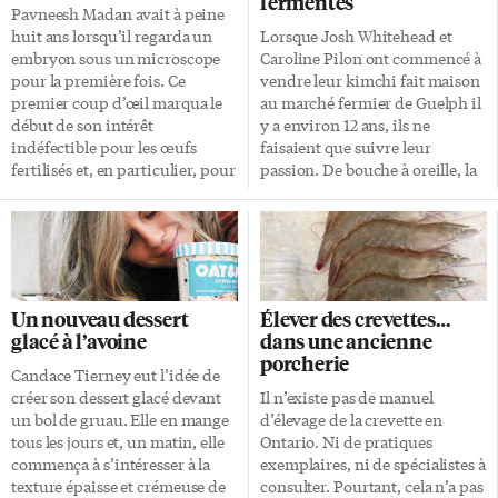
fermentés
Pavneesh Madan avait à peine
huit ans lorsqu’il regarda un
Lorsque Josh Whitehead et
embryon sous un microscope
Caroline Pilon ont commencé à
pour la première fois. Ce
vendre leur kimchi fait maison
premier coup d’œil marqua le
au marché fermier de Guelph il
début de son intérêt
y a environ 12 ans, ils ne
indéfectible pour les œufs
faisaient que suivre leur
fertilisés et, en particulier, pour
passion. De bouche à oreille, la
le domaine de la mortalité
nouvelle de leur chou fermenté
embryonnaire précoce chez les
à la coréenne s’est vite
bovins laitiers. Ce vétérinaire et
répandue et leurs affaires se
chercheur de l’Université de
sont vite multipliées. «C’est par
Guelph mène aujourd’hui une
coup de chance que nous avons
recherche qui vise à trouver des
commencé à vendre sur le
Un nouveau dessert
Élever des crevettes…
moyens de distinguer les
marché au détail», indique
glacé à l’avoine
dans une ancienne
embryons de bonne qualité des
M. Whitehead, cofondateur de
porcherie
embryons de mauvaise qualité
Green Table Foods avec son
Candace Tierney eut l’idée de
avant leur utilisation pour le
épouse Caroline. «Je fais du
créer son dessert glacé devant
Il n’existe pas de manuel
transfert embryonnaire. «La
kimchi depuis que j’ai 15 ans
un bol de gruau. Elle en mange
d’élevage de la crevette en
mortalité embryonnaire
environ; nous ne cherchions
tous les jours et, un matin, elle
Ontario. Ni de pratiques
précoce coûte très cher aux
qu’à faire quelque chose que
commença à s’intéresser à la
exemplaires, ni de spécialistes à
producteurs laitiers», fait-il
nous aimions.» […]
texture épaisse et crémeuse de
consulter. Pourtant, cela n’a pas