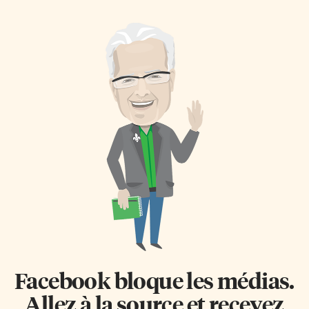
visiteurs, à demander d’être
2015 afin de permettre aux
servis en français lorsqu’ils
ministères provinciaux, aux
effectuent des achats ou qu’ils
organismes et aux tiers
utilisent des services offerts par
fournisseurs de services de
les gens d’affaires régionaux»,
renforcer leur capacité à offrir
indique la directrice générale
des services en français en vue
Nadia Martins. Elle ajoute que
de satisfaire aux exigences de la
la campagne Bonjour Welcome
Loi. «Il s’agit d’un jalon
comporte également un volet
important pour les
qui s’adresse directement aux
francophones de la région de
commerçants et aux gens
York, mais aussi pour
d’affaires, autant francophones
l’ensemble de l’Ontario», a
qu’anglophones. «J’invite les
réagit Mona […]
gens d’affaires […]
Facebook bloque les médias.
Allez à la source et recevez