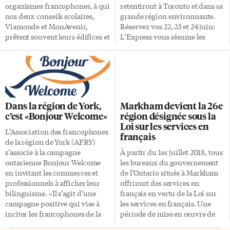
organismes francophones, à qui
retentiront à Toronto et dans sa
nos deux conseils scolaires,
grande région environnante.
Viamonde et MonAvenir,
Réservez vos 22, 23 et 24 juin:
prêtent souvent leurs édifices et
L’Express vous résume les
installations. En voici quelques-
festivités, parmi lesquelles les
uns: Le Camp Tournesol de
plus enthousiastes des
Martine Brouillet est la plus
festivaliers devront choisir.
grosse organisation du genre
Toronto C’est pour une
dans la région, accueillant des
deuxième année d’affilée que
centaines de jeunes de 8 à 15 ans
nous pourrons retrouver la
Dans la région de York,
Markham devient la 26e
des écoles françaises et
Franco-Fête à Harbourfront.
c’est «Bonjour Welcome»
région désignée sous la
d’immersion dans 16
Alors que la programmation a
Loi sur les services en
«campus», du 8 juillet au 23
tardé à se faire connaître, les
L’Association des francophones
français
août. Outre les jeux et les
trois jours de concerts et
de la région de York (AFRY)
activités en français, le thème
d’activités familiales semblent à
s’associe à la campagne
À partir du 1er juillet 2018, tous
de la nature et de
présent fixés. Aux Colocs, Aux
ontarienne Bonjour Welcome
les bureaux du gouvernement
l’environnement est à
Rats d’Swompe et à Kyris
en invitant les commerces et
de l’Ontario situés à Markham
l’honneur dans […]
viennent s’ajouter trois groupes
professionnels à afficher leur
offriront des services en
d’une francophonie venue
bilinguisme. «Il s’agit d’une
français en vertu de la Loi sur
d’ailleurs. Pour découvrir de la
campagne positive qui vise à
les services en français. Une
musique […]
inciter les francophones de la
période de mise en œuvre de
région de York, ainsi que les
trois ans débutera le 1er juillet