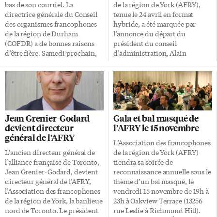
York et dans le but de mieux […]
320 personnes indiquent les
bas de son courriel. La
de la région de York (AFRY),
connaître toutes les deux. En
directrice générale du Conseil
tenue le 24 avril en format
outre, selon les données […]
des organismes francophones
hybride, a été marquée par
de la région de Durham
l’annonce du départ du
(COFDR) a de bonnes raisons
président du conseil
d’être fière. Samedi prochain,
d’administration, Alain
ils seront des milliers comme
Beaudoin, après plusieurs
elle à venir célébrer ensemble
années de dévouement au sein
leur francophonie dans de
de l’organisme. Plusieurs
nombreuses villes de la
leaders communautaires
province. Toronto n’a pas
d’organismes francophones
l’apanage des grands
étaient présents pour souligner
Jean Grenier-Godard
Gala et bal masqué de
rassemblements. Dans les
son engagement. «Bien que ce
devient directeur
l’AFRY le 15 novembre
régions situées à l’extérieur de
fût une fonction bénévole, je la
général de l’AFRY
la métropole, chacun rivalise
considère comme l’expérience
L’Association des francophones
d’inventivité et de créativité
la plus enrichissante de toute
L’ancien directeur général de
de la région de York (AFRY)
pour proposer des fêtes dignes
ma carrière», a-t-il confié avec
l’alliance française de Toronto,
tiendra sa soirée de
de la Saint-Jean-Baptiste. À
émotion. «À nos débuts, le
Jean Grenier-Godard, devient
reconnaissance annuelle sous le
Oshawa par exemple, les
conseil d’administration était
directeur général de l’AFRY,
thème d’un bal masqué, le
Chevaliers de Colomb et le
de taille modeste. Cependant,
l’Association des francophones
vendredi 15 novembre de 19h à
COFDR, en […]
nous avons dû prendre des
de la région de York, la banlieue
23h à Oakview Terrace (13256
décisions déterminantes, ce qui
nord de Toronto. Le président
rue Leslie à Richmond Hill).