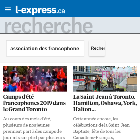
recherche
Rechercher :
Camps d’été
La Saint-Jean à Toronto,
francophones 2019 dans
Hamilton, Oshawa, York,
le Grand Toronto
Halton…
Au cours des mois d’été,
Cette année encore, les
plusieurs de nos jeunes
célébrations de la Saint-Jean-
prennent part à des camps de
Baptiste, fête de tous les
jour mis sur pied par plusieurs
Canadiens-Français,