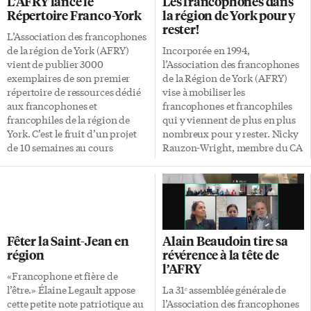
L’AFRY lance le
Les francophones dans
Retail, Gérald Savaria. Toujours
activités de réunions du conseil
Répertoire Franco-York
la région de York pour y
à Radio-Canada, le président
d’administration, l’AFRY
rester!
sortant de l’Association des
participe chaque année à
L’Association des francophones
auteurs de l’Ontario français,
plusieurs événements, comme
de la région de York (AFRY)
Incorporée en 1994,
Gilles Levasseur, a dit craindre
la parade du 1er juillet de
vient de publier 3000
l’Association des francophones
les conséquences de cette
Aurora, publie le répertoire
exemplaires de son premier
de la Région de York (AFRY)
fermeture […]
FrancoYork, qui […]
répertoire de ressources dédié
vise à mobiliser les
aux francophones et
francophones et francophiles
francophiles de la région de
qui y viennent de plus en plus
York. C’est le fruit d’un projet
nombreux pour y rester. Nicky
de 10 semaines au cours
Rauzon-Wright, membre du CA
desquelles l’AFRY a fait
de l’AFRY, explique les objectifs
l’inventaire dans la région, de
de la subvention que leur a
tous les services publics et
récemment accordé la
privés en français, visant à
Fondation Trillium en vue de
améliorer la prestation de
soutenir l’épanouissement de
services en français pour la
l’Association en région. «La
Fêter la Saint-Jean en
Alain Beaudoin tire sa
population francophone de la
population francophone de la
région
révérence à la tête de
grande région au nord de la 401
région de York est estimée à 8
l’AFRY
jusqu’au lac Simcoe. Vu le réel
825 (2006). Il faut cependant
«Francophone et fière de
potentiel de croissance de la
noter que sur la connaissance
l’être.» Élaine Legault appose
La 31ᵉ assemblée générale de
communauté francophone de
des deux langues officielles, 64
cette petite note patriotique au
l’Association des francophones