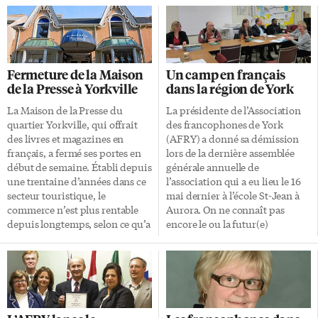
Fermeture de la Maison
Un camp en français
de la Presse à Yorkville
dans la région de York
La Maison de la Presse du
La présidente de l’Association
quartier Yorkville, qui offrait
des francophones de York
des livres et magazines en
(AFRY) a donné sa démission
français, a fermé ses portes en
lors de la dernière assemblée
début de semaine. Établi depuis
générale annuelle de
une trentaine d’années dans ce
l’association qui a eu lieu le 16
secteur touristique, le
mai dernier à l’école St-Jean à
commerce n’est plus rentable
Aurora. On ne connaît pas
depuis longtemps, selon ce qu’a
encore le ou la futur(e)
indiqué à Radio-Canada la
président(e) de l’AFRY. Il
libraire Sara Vladusic la
s’agissait du principal fait
semaine dernière. «Depuis 10
saillant de l’AGA avec la mise en
ans, on n’a pas eu une année qui
place d’un camp d’été pour les
a été profitable», a confirmé le
jeunes francophones de la
président de la chaîne LS Travel
région de York. Outre ses